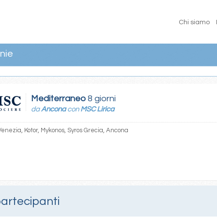
Chi siamo
nie
Mediterraneo
8 giorni
da
Ancona
con
MSC Lirica
enezia, Kotor, Mykonos, Syros Grecia, Ancona
partecipanti