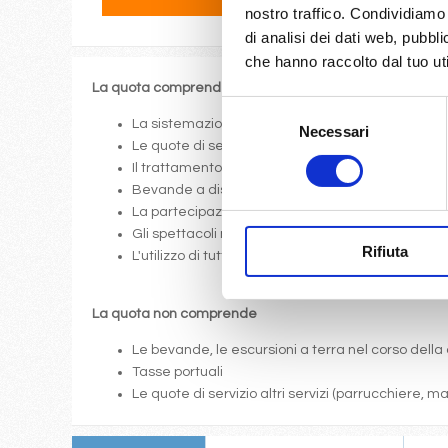
nostro traffico. Condividiamo 
di analisi dei dati web, pubbl
che hanno raccolto dal tuo uti
La quota comprende
Selezione
La sistemazione nella cabina prescelta dotata di o
Necessari
del
Le quote di servizio (mance)
consenso
Il trattamento di pensione completa a bordo (colazi
Bevande a dispenser, serata di Gala con menù p
La partecipazione a tutte le attività di animazione
Gli spettacoli musicali o di cabaret nel teatro di 
Rifiuta
L'utilizzo di tutte le attrezzature della nave: pis
La quota non comprende
Le bevande, le escursioni a terra nel corso della 
Tasse portuali
Le quote di servizio altri servizi (parrucchiere, 