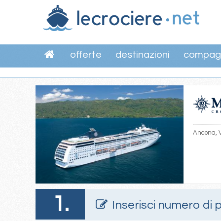
offerte
destinazioni
compag
Ancona, V
1.
Inserisci numero di 