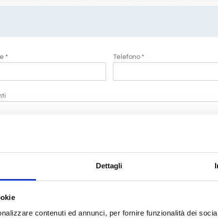
me
*
Telefono
*
ti
i di LeCrociere.
Dettagli
termini di legge
(D.Lgs 196/2003)
ookie
RICHIEDI PREVENTIVO
nalizzare contenuti ed annunci, per fornire funzionalità dei socia