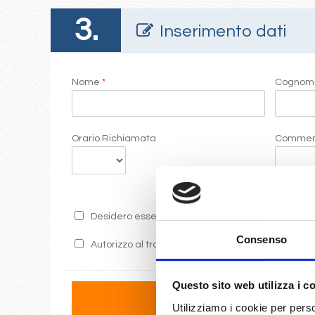
3.
Inserimento dati
Nome
*
Cogno
Orario Richiamata
Commen
Desidero essere informato sulle ultime promozion
Consenso
Autorizzo al trattamento dei miei dati secondo i 
Questo sito web utilizza i c
Utilizziamo i cookie per perso