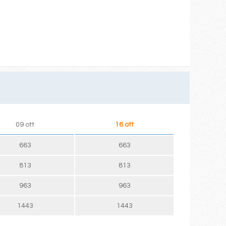
09 ott
16 ott
663
663
813
813
963
963
1443
1443