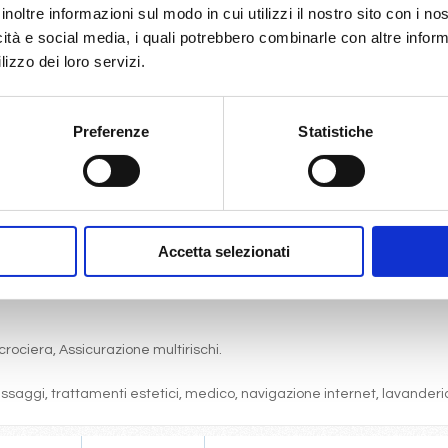
inoltre informazioni sul modo in cui utilizzi il nostro sito con i n
icità e social media, i quali potrebbero combinarle con altre inform
lizzo dei loro servizi.
gni comfort: servizi privati, aria condizionata, telefono, TV via satell
Preferenze
Statistiche
one, pranzo, cena a buffet o nei ristoranti principali ).
articolare.
 (giochi, concorsi, tornei, feste, serate a tema).
bordo, i balli e le feste in programma tutte le sere durante la crociera.
Accetta selezionati
cine, lettini, teli mare, palestra, vasche idromassaggio, biblioteca, disc
crociera, Assicurazione multirischi.
massaggi, trattamenti estetici, medico, navigazione internet, lavanderia