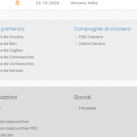
8
23-10-2026
Ancona, Italia
i partenza
Compagnie di crociera
re da Ancona
MSC Crociere
re da Bari
Costa Crociere
e da Cagliari
re da Civitavecchia
re da Civitavecchia
re da Genova
azioni
Social
y
Facebook
ioni assicurative
ioni assicurative MSC
del sito