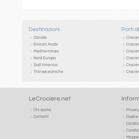
Destinazioni
Porti d
Caraibi
Crocie
Emirati Arabi
Crocie
Mediterraneo
Crocier
Nord Europa
Crocie
Sud America
Crocie
Transoceaniche
Crocie
LeCrociere.net
Inform
Chi siamo
Privac
Contatti
Cookie
Condiz
Condiz
Mappa 