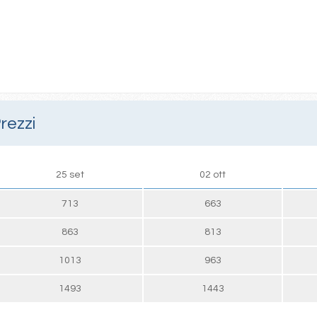
rezzi
25 set
02 ott
713
663
863
813
1013
963
1493
1443