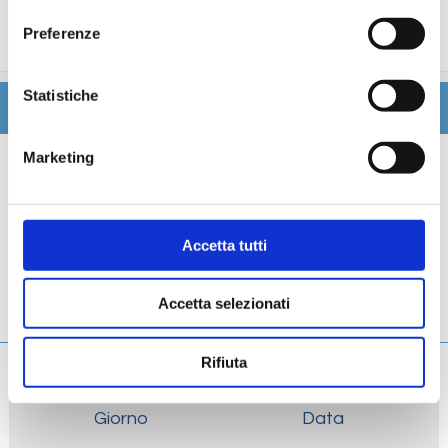
trattamenti estetici, medico, navigazione internet,
Preferenze
lavanderia).
Statistiche
Itinerario
Marketing
Scheda tecnica
Galleria
Accetta tutti
Cabine
Accetta selezionati
Ponti
Rifiuta
Giorno
Data