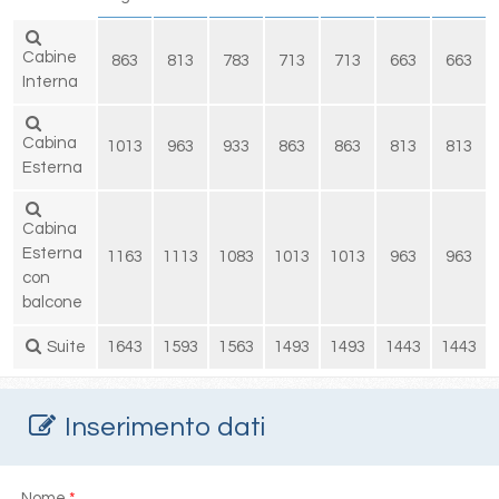
Cabine
863
813
783
713
713
663
663
Interna
Cabina
1013
963
933
863
863
813
813
Esterna
Cabina
Esterna
1163
1113
1083
1013
1013
963
963
con
balcone
Suite
1643
1593
1563
1493
1493
1443
1443
Inserimento dati
Nome
*