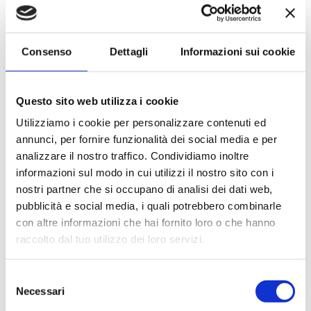
Le quote di servizio (mance)
Il trattamento di pensione completa a bordo (colazione,
pranzo, cena a buffet o nei ristoranti principali ).
Consenso
Dettagli
Informazioni sui cookie
Bevande a dispenser, serata di Gala con menù
particolare.
La partecipazione a tutte le attività di animazione
Questo sito web utilizza i cookie
(giochi, concorsi, tornei, feste, serate a tema).
Gli spettacoli musicali o di cabaret nel teatro di bordo, i
Utilizziamo i cookie per personalizzare contenuti ed
balli e le feste in programma tutte le sere durante la
annunci, per fornire funzionalità dei social media e per
crociera.
analizzare il nostro traffico. Condividiamo inoltre
L'utilizzo di tutte le attrezzature della nave: piscine,
informazioni sul modo in cui utilizzi il nostro sito con i
lettini, teli mare, palestra, vasche idromassaggio,
nostri partner che si occupano di analisi dei dati web,
biblioteca, discoteca.
pubblicità e social media, i quali potrebbero combinarle
con altre informazioni che hai fornito loro o che hanno
La quota non comprende
raccolto dal tuo utilizzo dei loro servizi.
Le bevande, le escursioni a terra nel corso della crociera,
Assicurazione multirischi.
Selezione
Necessari
Tasse portuali
del
Le quote di servizio altri servizi (parrucchiere, massaggi,
consenso