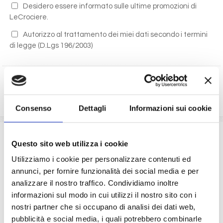
Desidero essere informato sulle ultime promozioni di
LeCrociere.
Autorizzo al trattamento dei miei dati secondo i termini
di legge
(D.Lgs 196/2003)
RICHIEDI PREVENTIVO
Consenso
Dettagli
Informazioni sui cookie
La quota comprende
Questo sito web utilizza i cookie
La sistemazione nella cabina prescelta dotata di ogni
Utilizziamo i cookie per personalizzare contenuti ed
comfort: servizi privati, aria condizionata, telefono, TV
annunci, per fornire funzionalità dei social media e per
via satellite e cassaforte.
analizzare il nostro traffico. Condividiamo inoltre
Le quote di servizio (mance)
informazioni sul modo in cui utilizzi il nostro sito con i
Il trattamento di pensione completa a bordo (colazione,
nostri partner che si occupano di analisi dei dati web,
pranzo, cena a buffet o nei ristoranti principali ).
pubblicità e social media, i quali potrebbero combinarle
Bevande a dispenser, serata di Gala con menù