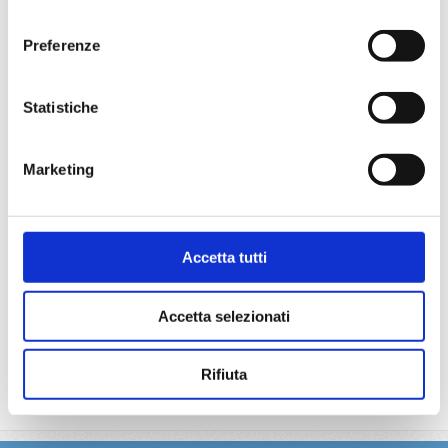
consenso
particolare.
La partecipazione a tutte le attività di animazione
Preferenze
(giochi, concorsi, tornei, feste, serate a tema).
Gli spettacoli musicali o di cabaret nel teatro di bordo, i
balli e le feste in programma tutte le sere durante la
Statistiche
crociera.
L'utilizzo di tutte le attrezzature della nave: piscine,
lettini, teli mare, palestra, vasche idromassaggio,
Marketing
biblioteca, discoteca.
La quota non comprende
Accetta tutti
Le bevande, le escursioni a terra nel corso della crociera,
Assicurazione multirischi.
Accetta selezionati
Tasse portuali
Le quote di servizio altri servizi (parrucchiere, massaggi,
trattamenti estetici, medico, navigazione internet,
Rifiuta
lavanderia).