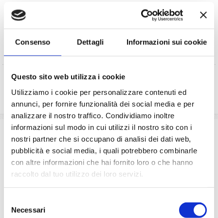
Desidero essere informato sulle ultime promozioni di
LeCrociere.
Autorizzo al trattamento dei miei dati secondo i termini
Consenso
Dettagli
Informazioni sui cookie
di legge
(D.Lgs 196/2003)
Questo sito web utilizza i cookie
RICHIEDI PREVENTIVO
Utilizziamo i cookie per personalizzare contenuti ed
annunci, per fornire funzionalità dei social media e per
analizzare il nostro traffico. Condividiamo inoltre
informazioni sul modo in cui utilizzi il nostro sito con i
La quota comprende
nostri partner che si occupano di analisi dei dati web,
La sistemazione nella cabina prescelta dotata di ogni
pubblicità e social media, i quali potrebbero combinarle
comfort: servizi privati, aria condizionata, telefono, TV
con altre informazioni che hai fornito loro o che hanno
via satellite e cassaforte.
raccolto dal tuo utilizzo dei loro servizi.
Le quote di servizio (mance)
Il trattamento di pensione completa a bordo (colazione,
Selezione
pranzo, cena a buffet o nei ristoranti principali ).
Necessari
del
Bevande a dispenser, serata di Gala con menù