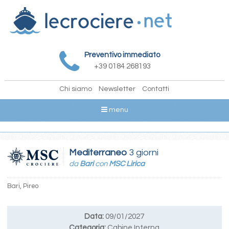
Preventivo immediato
+39 0184 268193
Chi siamo
Newsletter
Contatti
menu
Mediterraneo
3 giorni
da
Bari
con
MSC Lirica
Bari, Pireo
Data:
09/01/2027
Categoria:
Cabine Interna