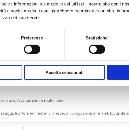
inoltre informazioni sul modo in cui utilizzi il nostro sito con i n
icità e social media, i quali potrebbero combinarle con altre inform
lizzo dei loro servizi.
gni comfort: servizi privati, aria condizionata, telefono, TV via satell
Preferenze
Statistiche
one, pranzo, cena a buffet o nei ristoranti principali ).
articolare.
 (giochi, concorsi, tornei, feste, serate a tema).
bordo, i balli e le feste in programma tutte le sere durante la crociera.
Accetta selezionati
cine, lettini, teli mare, palestra, vasche idromassaggio, biblioteca, disc
crociera, Assicurazione multirischi.
massaggi, trattamenti estetici, medico, navigazione internet, lavanderia