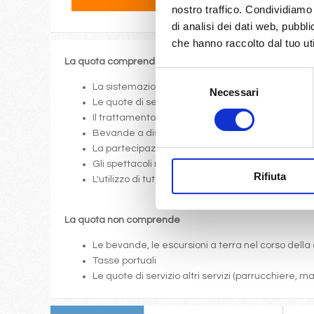
nostro traffico. Condividiamo 
di analisi dei dati web, pubbl
che hanno raccolto dal tuo uti
La quota comprende
Selezione
La sistemazione nella cabina prescelta dotata di o
Necessari
del
Le quote di servizio (mance)
consenso
Il trattamento di pensione completa a bordo (colazi
Bevande a dispenser, serata di Gala con menù p
La partecipazione a tutte le attività di animazione
Gli spettacoli musicali o di cabaret nel teatro di 
Rifiuta
L'utilizzo di tutte le attrezzature della nave: pis
La quota non comprende
Le bevande, le escursioni a terra nel corso della 
Tasse portuali
Le quote di servizio altri servizi (parrucchiere, 