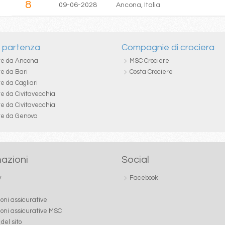
8
09-06-2028
Ancona, Italia
i partenza
Compagnie di crociera
re da Ancona
MSC Crociere
re da Bari
Costa Crociere
e da Cagliari
re da Civitavecchia
re da Civitavecchia
re da Genova
azioni
Social
y
Facebook
ioni assicurative
ioni assicurative MSC
del sito