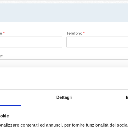
me
*
Telefono
*
ti
i di LeCrociere.
Dettagli
termini di legge
(D.Lgs 196/2003)
ookie
RICHIEDI PREVENTIVO
nalizzare contenuti ed annunci, per fornire funzionalità dei socia