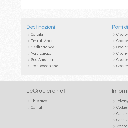
Destinazioni
Porti d
Caraibi
Crocie
Emirati Arabi
Crocie
Mediterraneo
Crocier
Nord Europa
Crocie
Sud America
Crocie
Transoceaniche
Crocie
LeCrociere.net
Inform
Chi siamo
Privac
Contatti
Cookie
Condiz
Condiz
Mappa 