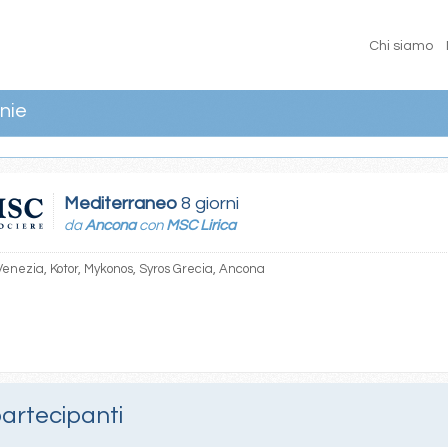
Chi siamo
nie
Mediterraneo
8 giorni
da
Ancona
con
MSC Lirica
enezia, Kotor, Mykonos, Syros Grecia, Ancona
partecipanti