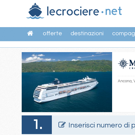
offerte
destinazioni
compag
Ancona, V
1.
Inserisci numero di 