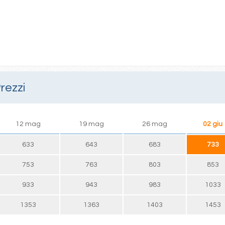
rezzi
12 mag
19 mag
26 mag
02 giu
633
643
683
733
753
763
803
853
933
943
983
1033
1353
1363
1403
1453