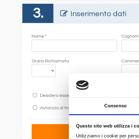
3.
Inserimento dati
Nome
*
Cogno
Orario Richiamata
Commen
Desidero essere informato sulle ultime promozion
Consenso
Autorizzo al trattamento dei miei dati secondo i 
Questo sito web utilizza i c
Utilizziamo i cookie per perso