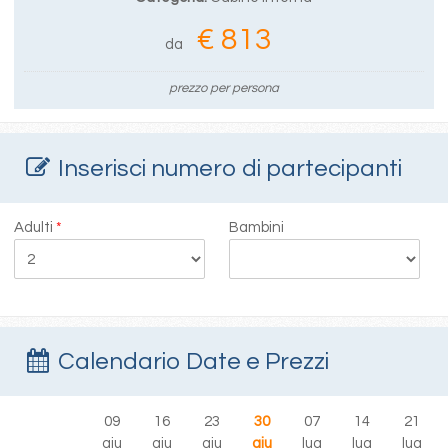
€ 813
da
prezzo per persona
Inserisci numero di partecipanti
Adulti
*
Bambini
Calendario Date e Prezzi
09
16
23
30
07
14
21
giu
giu
giu
giu
lug
lug
lug