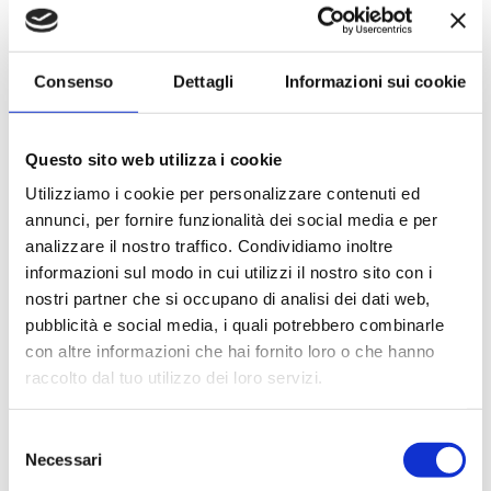
Le quote di servizio (mance)
Il trattamento di pensione completa a bordo (colazione,
pranzo, cena a buffet o nei ristoranti principali ).
Consenso
Dettagli
Informazioni sui cookie
Bevande a dispenser, serata di Gala con menù
particolare.
La partecipazione a tutte le attività di animazione
Questo sito web utilizza i cookie
(giochi, concorsi, tornei, feste, serate a tema).
Gli spettacoli musicali o di cabaret nel teatro di bordo, i
Utilizziamo i cookie per personalizzare contenuti ed
balli e le feste in programma tutte le sere durante la
annunci, per fornire funzionalità dei social media e per
crociera.
analizzare il nostro traffico. Condividiamo inoltre
L'utilizzo di tutte le attrezzature della nave: piscine,
informazioni sul modo in cui utilizzi il nostro sito con i
lettini, teli mare, palestra, vasche idromassaggio,
nostri partner che si occupano di analisi dei dati web,
biblioteca, discoteca.
pubblicità e social media, i quali potrebbero combinarle
con altre informazioni che hai fornito loro o che hanno
La quota non comprende
raccolto dal tuo utilizzo dei loro servizi.
Le bevande, le escursioni a terra nel corso della crociera,
Assicurazione multirischi.
Selezione
Necessari
Tasse portuali
del
Le quote di servizio altri servizi (parrucchiere, massaggi,
consenso