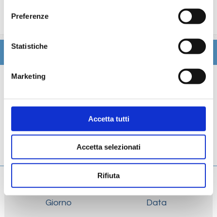
trattamenti estetici, medico, navigazione internet,
Preferenze
lavanderia).
Statistiche
Itinerario
Marketing
Scheda tecnica
Galleria
Accetta tutti
Cabine
Accetta selezionati
Ponti
Rifiuta
Giorno
Data