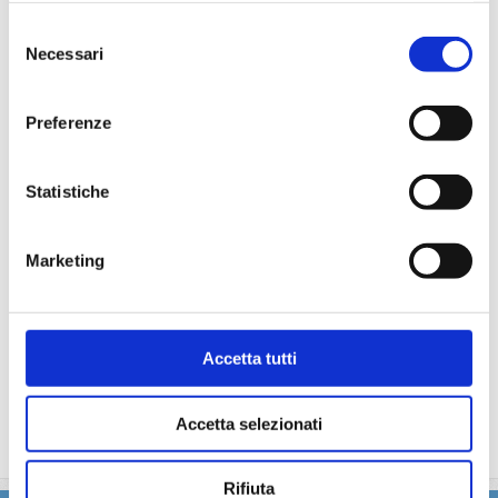
particolare.
Selezione
La partecipazione a tutte le attività di animazione
Necessari
del
(giochi, concorsi, tornei, feste, serate a tema).
consenso
Gli spettacoli musicali o di cabaret nel teatro di bordo, i
balli e le feste in programma tutte le sere durante la
Preferenze
crociera.
L'utilizzo di tutte le attrezzature della nave: piscine,
lettini, teli mare, palestra, vasche idromassaggio,
Statistiche
biblioteca, discoteca.
Marketing
La quota non comprende
Le bevande, le escursioni a terra nel corso della crociera,
Assicurazione multirischi.
Accetta tutti
Tasse portuali
Le quote di servizio altri servizi (parrucchiere, massaggi,
trattamenti estetici, medico, navigazione internet,
Accetta selezionati
lavanderia).
Rifiuta