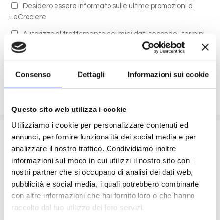
Desidero essere informato sulle ultime promozioni di
LeCrociere.
Autorizzo al trattamento dei miei dati secondo i termini
di legge
(D.Lgs 196/2003)
Consenso
Dettagli
Informazioni sui cookie
RICHIEDI PREVENTIVO
Questo sito web utilizza i cookie
Utilizziamo i cookie per personalizzare contenuti ed
La quota comprende
annunci, per fornire funzionalità dei social media e per
analizzare il nostro traffico. Condividiamo inoltre
La sistemazione nella cabina prescelta dotata di ogni
informazioni sul modo in cui utilizzi il nostro sito con i
comfort: servizi privati, aria condizionata, telefono, TV
nostri partner che si occupano di analisi dei dati web,
via satellite e cassaforte.
pubblicità e social media, i quali potrebbero combinarle
Le quote di servizio (mance)
Il trattamento di pensione completa a bordo (colazione,
con altre informazioni che hai fornito loro o che hanno
pranzo, cena a buffet o nei ristoranti principali ).
raccolto dal tuo utilizzo dei loro servizi.
Bevande a dispenser, serata di Gala con menù