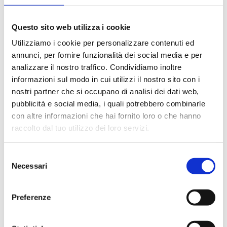
Bevande a dispenser, serata di Gala con menù
particolare.
Questo sito web utilizza i cookie
La partecipazione a tutte le attività di animazione
(giochi, concorsi, tornei, feste, serate a tema).
Utilizziamo i cookie per personalizzare contenuti ed
Gli spettacoli musicali o di cabaret nel teatro di bordo, i
annunci, per fornire funzionalità dei social media e per
balli e le feste in programma tutte le sere durante la
analizzare il nostro traffico. Condividiamo inoltre
crociera.
informazioni sul modo in cui utilizzi il nostro sito con i
L'utilizzo di tutte le attrezzature della nave: piscine,
nostri partner che si occupano di analisi dei dati web,
lettini, teli mare, palestra, vasche idromassaggio,
pubblicità e social media, i quali potrebbero combinarle
biblioteca, discoteca.
con altre informazioni che hai fornito loro o che hanno
raccolto dal tuo utilizzo dei loro servizi.
La quota non comprende
Selezione
Le bevande, le escursioni a terra nel corso della crociera,
Necessari
Assicurazione multirischi.
del
Tasse portuali
consenso
Le quote di servizio altri servizi (parrucchiere, massaggi,
Preferenze
trattamenti estetici, medico, navigazione internet,
lavanderia).