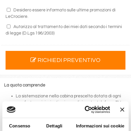
Desidero essere informato sulle ultime promozioni di
LeCrociere.
Autorizzo al trattamento dei miei dati secondo i termini
di legge
(D.Lgs 196/2003)
RICHIEDI PREVENTIVO
La quota comprende
La sistemazione nella cabina prescelta dotata di ogni
comfort: servizi privati, aria condizionata, telefono, TV
via satellite e cassaforte.
Le quote di servizio (mance)
Il trattamento di pensione completa a bordo (colazione,
Consenso
Dettagli
Informazioni sui cookie
pranzo, cena a buffet o nei ristoranti principali ).