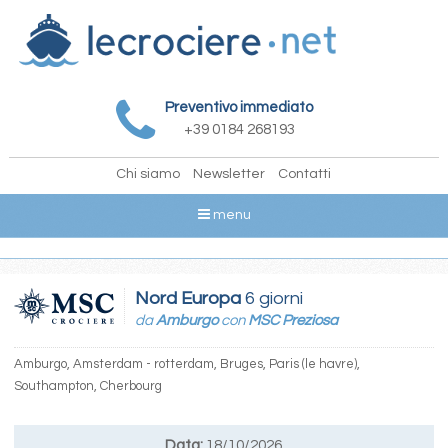
Preventivo immediato
+39 0184 268193
Chi siamo
Newsletter
Contatti
menu
Nord Europa
6 giorni
da
Amburgo
con
MSC Preziosa
Amburgo, Amsterdam - rotterdam, Bruges, Paris (le havre),
Southampton, Cherbourg
Data:
18/10/2026