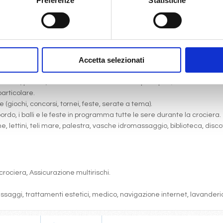
Preferenze
Statistiche
Accetta selezionati
gni comfort: servizi privati, aria condizionata, telefono, TV via satell
one, pranzo, cena a buffet o nei ristoranti principali ).
articolare.
 (giochi, concorsi, tornei, feste, serate a tema).
bordo, i balli e le feste in programma tutte le sere durante la crociera.
cine, lettini, teli mare, palestra, vasche idromassaggio, biblioteca, disc
crociera, Assicurazione multirischi.
massaggi, trattamenti estetici, medico, navigazione internet, lavanderia