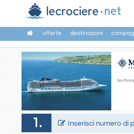
offerte
destinazioni
compag
Southamp
1.
Inserisci numero di 