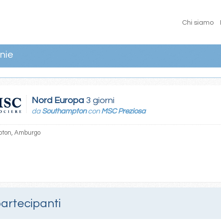
Chi siamo
nie
Nord Europa
3 giorni
da
Southampton
con
MSC Preziosa
ton, Amburgo
partecipanti