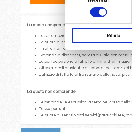
Necessari
del
consenso
La quota comprende
Rifiuta
La sistemazione nella cabina prescelta dotata di o
Le quote di servizio (mance)
Il trattamento di pensione completa a bordo (colazi
Bevande a dispenser, serata di Gala con menù p
La partecipazione a tutte le attività di animazione
Gli spettacoli musicali o di cabaret nel teatro di 
L'utilizzo di tutte le attrezzature della nave: pis
La quota non comprende
Le bevande, le escursioni a terra nel corso della 
Tasse portuali
Le quote di servizio altri servizi (parrucchiere, 