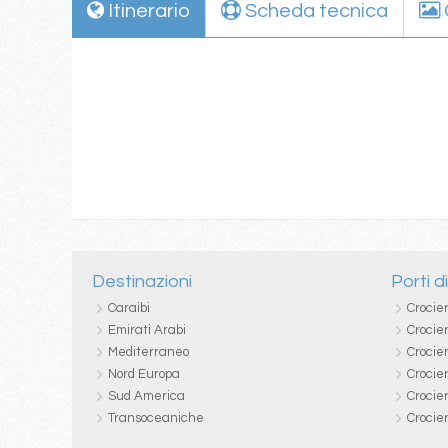
Itinerario
Scheda tecnica
Destinazioni
Porti d
Caraibi
Crocie
Emirati Arabi
Crocie
Mediterraneo
Crocier
Nord Europa
Crocie
Sud America
Crocie
Transoceaniche
Crocie