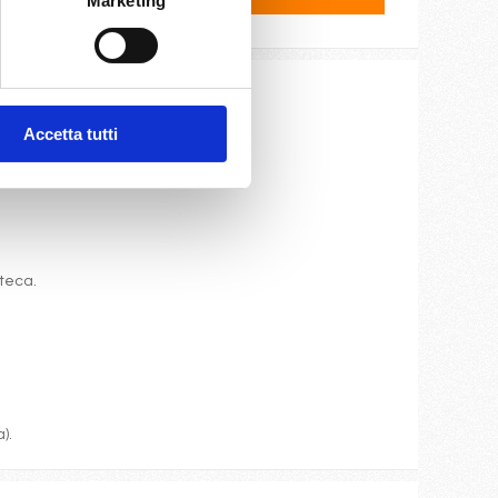
Marketing
Accetta tutti
ite e cassaforte.
oteca.
).