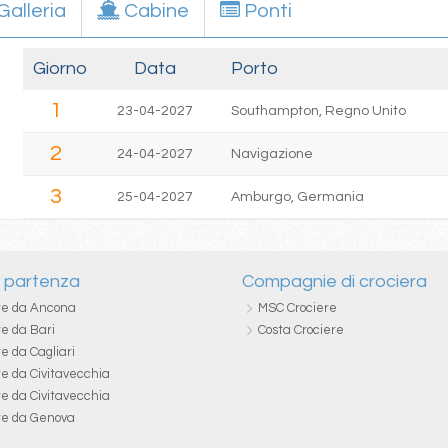
Galleria
Cabine
Ponti
Giorno
Data
Porto
1
23-04-2027
Southampton, Regno Unito
2
24-04-2027
Navigazione
3
25-04-2027
Amburgo, Germania
i partenza
Compagnie di crociera
re da Ancona
MSC Crociere
re da Bari
Costa Crociere
e da Cagliari
re da Civitavecchia
re da Civitavecchia
re da Genova