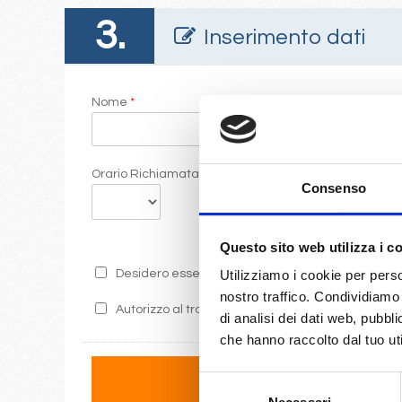
3.
Inserimento dati
Nome
*
Cogno
Orario Richiamata
Commen
Consenso
Questo sito web utilizza i c
Desidero essere informato sulle ultime promozion
Utilizziamo i cookie per perso
nostro traffico. Condividiamo 
Autorizzo al trattamento dei miei dati secondo i 
di analisi dei dati web, pubbl
che hanno raccolto dal tuo uti
Selezione