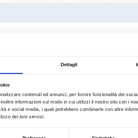
me
*
Telefono
*
ti
Dettagli
ookie
i di LeCrociere.
nalizzare contenuti ed annunci, per fornire funzionalità dei socia
inoltre informazioni sul modo in cui utilizzi il nostro sito con i n
termini di legge
(D.Lgs 196/2003)
icità e social media, i quali potrebbero combinarle con altre inform
lizzo dei loro servizi.
RICHIEDI PREVENTIVO