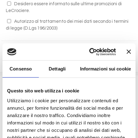
Desidero essere informato sulle ultime promozioni di
LeCrociere.
Autorizzo al trattamento dei miei dati secondo i termini
di legge
(D.Lgs 196/2003)
RICHIEDI PREVENTIVO
Consenso
Dettagli
Informazioni sui cookie
La quota comprende
Questo sito web utilizza i cookie
La sistemazione nella cabina prescelta dotata di ogni
Utilizziamo i cookie per personalizzare contenuti ed
comfort: servizi privati, aria condizionata, telefono, TV
annunci, per fornire funzionalità dei social media e per
via satellite e cassaforte.
analizzare il nostro traffico. Condividiamo inoltre
Le quote di servizio (mance)
Il trattamento di pensione completa a bordo (colazione,
informazioni sul modo in cui utilizzi il nostro sito con i
pranzo, cena a buffet o nei ristoranti principali ).
nostri partner che si occupano di analisi dei dati web,
Bevande a dispenser, serata di Gala con menù
pubblicità e social media, i quali potrebbero combinarle