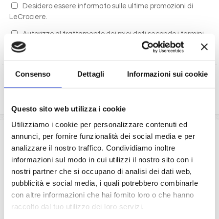
Desidero essere informato sulle ultime promozioni di
LeCrociere.
Autorizzo al trattamento dei miei dati secondo i termini
di legge
(D.Lgs 196/2003)
Consenso
Dettagli
Informazioni sui cookie
RICHIEDI PREVENTIVO
Questo sito web utilizza i cookie
Utilizziamo i cookie per personalizzare contenuti ed
La quota comprende
annunci, per fornire funzionalità dei social media e per
analizzare il nostro traffico. Condividiamo inoltre
La sistemazione nella cabina prescelta dotata di ogni
informazioni sul modo in cui utilizzi il nostro sito con i
comfort: servizi privati, aria condizionata, telefono, TV
nostri partner che si occupano di analisi dei dati web,
via satellite e cassaforte.
pubblicità e social media, i quali potrebbero combinarle
Le quote di servizio (mance)
Il trattamento di pensione completa a bordo (colazione,
con altre informazioni che hai fornito loro o che hanno
pranzo, cena a buffet o nei ristoranti principali ).
raccolto dal tuo utilizzo dei loro servizi.
Bevande a dispenser, serata di Gala con menù