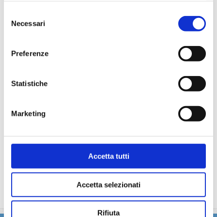
particolare.
Selezione
La partecipazione a tutte le attività di animazione
Necessari
del
(giochi, concorsi, tornei, feste, serate a tema).
consenso
Gli spettacoli musicali o di cabaret nel teatro di bordo, i
balli e le feste in programma tutte le sere durante la
Preferenze
crociera.
L'utilizzo di tutte le attrezzature della nave: piscine,
lettini, teli mare, palestra, vasche idromassaggio,
Statistiche
biblioteca, discoteca.
Marketing
La quota non comprende
Le bevande, le escursioni a terra nel corso della crociera,
Assicurazione multirischi.
Accetta tutti
Tasse portuali
Le quote di servizio altri servizi (parrucchiere, massaggi,
trattamenti estetici, medico, navigazione internet,
Accetta selezionati
lavanderia).
Rifiuta