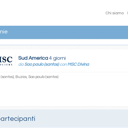
Chi siamo
nie
Sud America
4 giorni
da
Sao paulo (santos)
con
MSC Divina
(santos), Buzios, Sao paulo (santos)
partecipanti