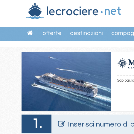
offerte
destinazioni
compag
Sao paulo 
1.
Inserisci numero di 