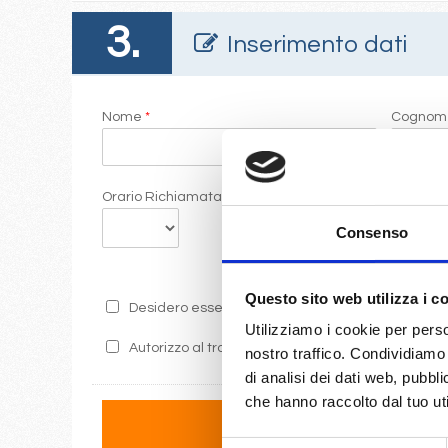
3.
Inserimento dati
Nome
*
Cogno
Orario Richiamata
Commen
Consenso
Questo sito web utilizza i c
Desidero essere informato sulle ultime promozion
Utilizziamo i cookie per perso
Autorizzo al trattamento dei miei dati secondo i 
nostro traffico. Condividiamo 
di analisi dei dati web, pubbl
che hanno raccolto dal tuo uti