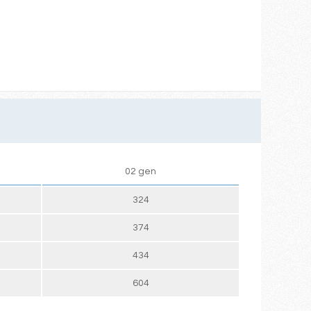
02 gen
324
374
434
604