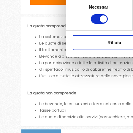
Selezione
Necessari
del
consenso
La quota comprende
La sistemazione nella cabina prescelta dotata di o
Rifiuta
Le quote di servizio (mance)
Il trattamento di pensione completa a bordo (colazi
Bevande a dispenser, serata di Gala con menù p
La partecipazione a tutte le attività di animazione
Gli spettacoli musicali o di cabaret nel teatro di 
L'utilizzo di tutte le attrezzature della nave: pis
La quota non comprende
Le bevande, le escursioni a terra nel corso della 
Tasse portuali
Le quote di servizio altri servizi (parrucchiere, 