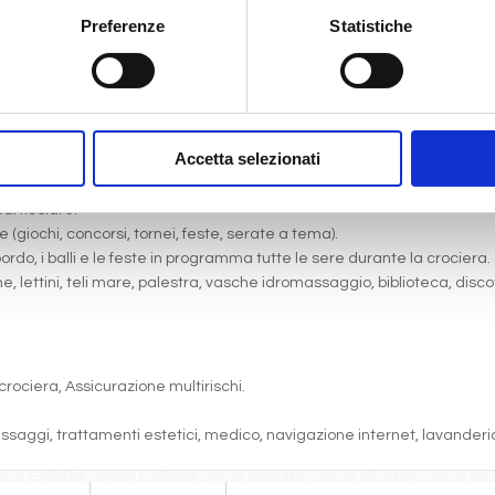
Preferenze
Statistiche
gni comfort: servizi privati, aria condizionata, telefono, TV via satell
Accetta selezionati
one, pranzo, cena a buffet o nei ristoranti principali ).
articolare.
 (giochi, concorsi, tornei, feste, serate a tema).
bordo, i balli e le feste in programma tutte le sere durante la crociera.
cine, lettini, teli mare, palestra, vasche idromassaggio, biblioteca, disc
crociera, Assicurazione multirischi.
massaggi, trattamenti estetici, medico, navigazione internet, lavanderia