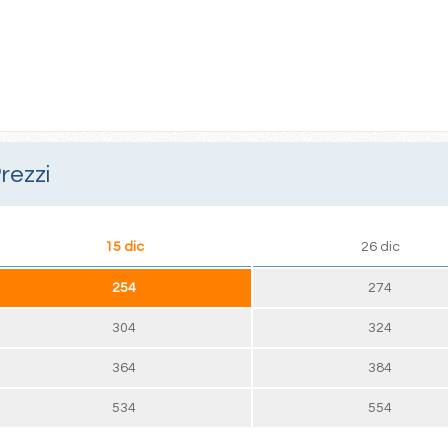
rezzi
15 dic
26 dic
254
274
304
324
364
384
534
554