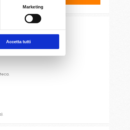
Marketing
ite e cassaforte.
Accetta tutti
oteca.
).