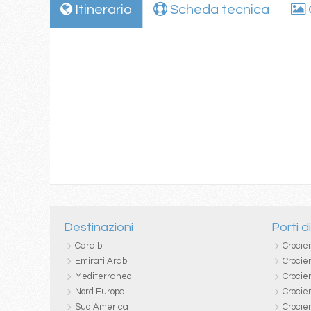
Itinerario
Scheda tecnica
Destinazioni
Porti d
Caraibi
Crocie
Emirati Arabi
Crocie
Mediterraneo
Crocier
Nord Europa
Crocie
Sud America
Crocie