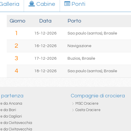
Galleria
Cabine
Ponti
Giorno
Data
Porto
1
15-12-2026
Sao paulo (santos), Brasile
2
16-12-2026
Navigazione
3
17-12-2026
Buzios, Brasile
4
18-12-2026
Sao paulo (santos), Brasile
i partenza
Compagnie di crociera
re da Ancona
MSC Crociere
re da Bari
Costa Crociere
e da Cagliari
re da Civitavecchia
re da Civitavecchia