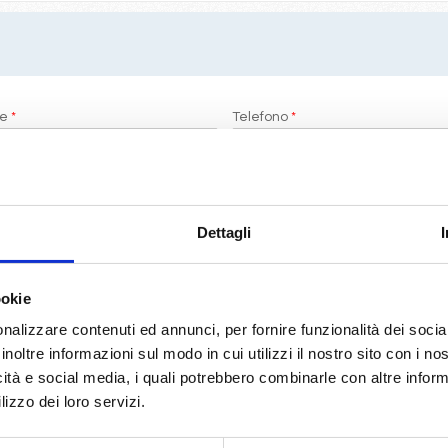
me
*
Telefono
*
ti
Dettagli
ookie
i di LeCrociere.
nalizzare contenuti ed annunci, per fornire funzionalità dei socia
termini di legge
(D.Lgs 196/2003)
inoltre informazioni sul modo in cui utilizzi il nostro sito con i n
icità e social media, i quali potrebbero combinarle con altre inform
lizzo dei loro servizi.
RICHIEDI PREVENTIVO