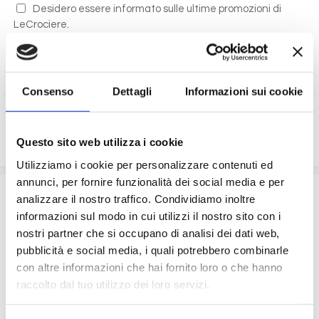
Desidero essere informato sulle ultime promozioni di
LeCrociere.
Autorizzo al trattamento dei miei dati secondo i termini
di legge
(D.Lgs 196/2003)
Consenso
Dettagli
Informazioni sui cookie
RICHIEDI PREVENTIVO
Questo sito web utilizza i cookie
Utilizziamo i cookie per personalizzare contenuti ed
annunci, per fornire funzionalità dei social media e per
La quota comprende
analizzare il nostro traffico. Condividiamo inoltre
informazioni sul modo in cui utilizzi il nostro sito con i
La sistemazione nella cabina prescelta dotata di ogni
nostri partner che si occupano di analisi dei dati web,
comfort: servizi privati, aria condizionata, telefono, TV
pubblicità e social media, i quali potrebbero combinarle
via satellite e cassaforte.
Le quote di servizio (mance)
con altre informazioni che hai fornito loro o che hanno
Il trattamento di pensione completa a bordo (colazione,
raccolto dal tuo utilizzo dei loro servizi.
pranzo, cena a buffet o nei ristoranti principali ).
Bevande a dispenser, serata di Gala con menù