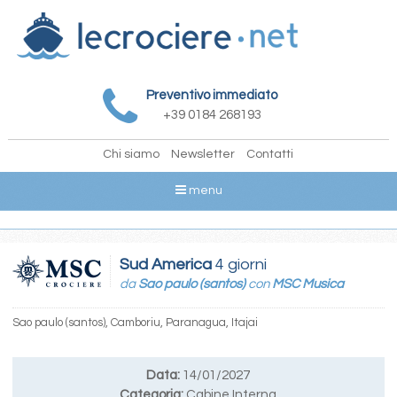
Preventivo immediato
+39 0184 268193
Chi siamo
Newsletter
Contatti
menu
Sud America
4 giorni
da
Sao paulo (santos)
con
MSC Musica
Sao paulo (santos), Camboriu, Paranagua, Itajai
Data:
14/01/2027
Categoria:
Cabine Interna