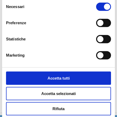
Selezione
particolare.
Necessari
del
La partecipazione a tutte le attività di animazione
consenso
(giochi, concorsi, tornei, feste, serate a tema).
Gli spettacoli musicali o di cabaret nel teatro di bordo, i
Preferenze
balli e le feste in programma tutte le sere durante la
crociera.
L'utilizzo di tutte le attrezzature della nave: piscine,
Statistiche
lettini, teli mare, palestra, vasche idromassaggio,
biblioteca, discoteca.
Marketing
La quota non comprende
Le bevande, le escursioni a terra nel corso della crociera,
Accetta tutti
Assicurazione multirischi.
Tasse portuali
Le quote di servizio altri servizi (parrucchiere, massaggi,
Accetta selezionati
trattamenti estetici, medico, navigazione internet,
lavanderia).
Rifiuta