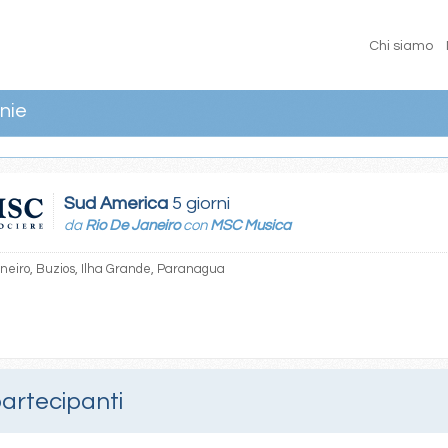
Chi siamo
nie
Sud America
5 giorni
da
Rio De Janeiro
con
MSC Musica
neiro, Buzios, Ilha Grande, Paranagua
partecipanti