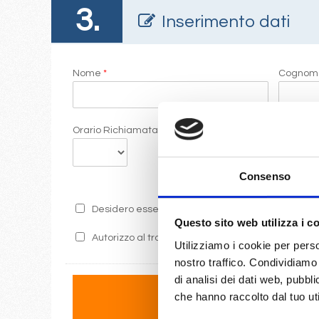
3.
Inserimento dati
Nome
*
Cogno
Orario Richiamata
Commen
Consenso
Desidero essere informato sulle ultime promozion
Questo sito web utilizza i c
Autorizzo al trattamento dei miei dati secondo i 
Utilizziamo i cookie per perso
nostro traffico. Condividiamo 
di analisi dei dati web, pubbl
che hanno raccolto dal tuo uti