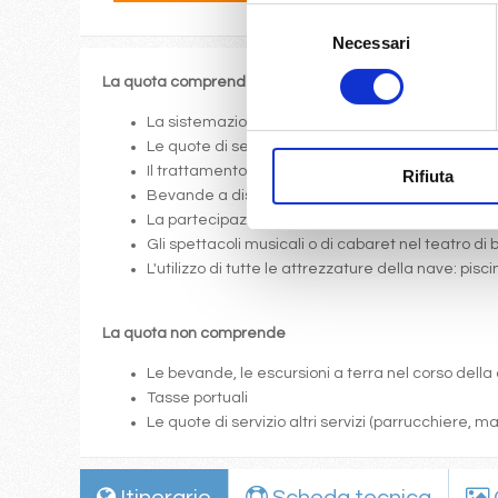
Selezione
Necessari
del
consenso
La quota comprende
La sistemazione nella cabina prescelta dotata di o
Le quote di servizio (mance)
Il trattamento di pensione completa a bordo (colazi
Rifiuta
Bevande a dispenser, serata di Gala con menù p
La partecipazione a tutte le attività di animazione
Gli spettacoli musicali o di cabaret nel teatro di 
L'utilizzo di tutte le attrezzature della nave: pis
La quota non comprende
Le bevande, le escursioni a terra nel corso della 
Tasse portuali
Le quote di servizio altri servizi (parrucchiere, 