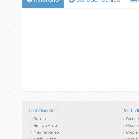
Itinerario
Scheda tecnica
Destinazioni
Porti d
Caraibi
Crocie
Emirati Arabi
Crocie
Mediterraneo
Crocier