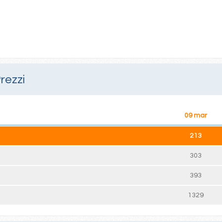
rezzi
09 mar
213
303
393
1329