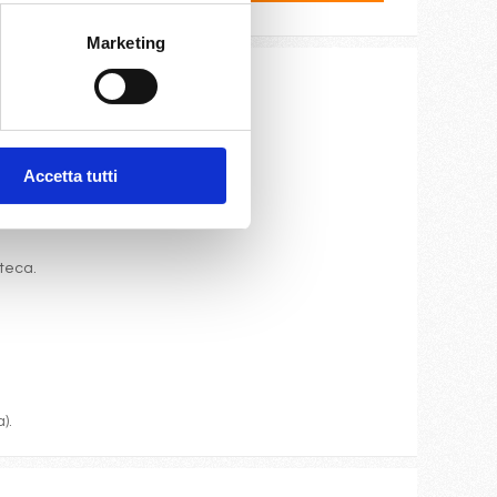
Marketing
ite e cassaforte.
Accetta tutti
oteca.
).