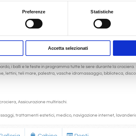
Preferenze
Statistiche
gni comfort: servizi privati, aria condizionata, telefono, TV via satell
one, pranzo, cena a buffet o nei ristoranti principali ).
Accetta selezionati
articolare.
 (giochi, concorsi, tornei, feste, serate a tema).
bordo, i balli e le feste in programma tutte le sere durante la crociera.
cine, lettini, teli mare, palestra, vasche idromassaggio, biblioteca, disc
crociera, Assicurazione multirischi.
massaggi, trattamenti estetici, medico, navigazione internet, lavanderia