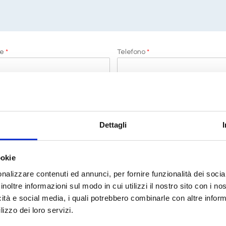
me
*
Telefono
*
ti
Dettagli
i di LeCrociere.
ookie
termini di legge
(D.Lgs 196/2003)
nalizzare contenuti ed annunci, per fornire funzionalità dei socia
inoltre informazioni sul modo in cui utilizzi il nostro sito con i n
icità e social media, i quali potrebbero combinarle con altre inform
lizzo dei loro servizi.
RICHIEDI PREVENTIVO