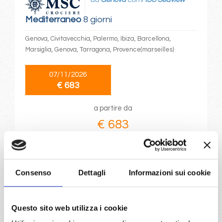
Mediterraneo
8 giorni
Genova, Civitavecchia, Palermo, Ibiza, Barcellona,
Marsiglia, Genova, Tarragona, Provence(marseilles)
07/11/2026
€ 683
a partire da
€ 683
DETTAGLI
Consenso
Dettagli
Informazioni sui cookie
da
Civitavecchia
con
MSC
Seaview
Mediterraneo
8 giorni
Questo sito web utilizza i cookie