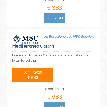
a partire da
€ 383
DETTAGLI
da
Barcellona
con
MSC Seaview
Mediterraneo
8 giorni
Barcellona, Marsiglia, Genova, Civitavecchia, Palermo,
Ibiza, Barcellona
05/11/2026
€ 683
a partire da
€ 683
DETTAGLI