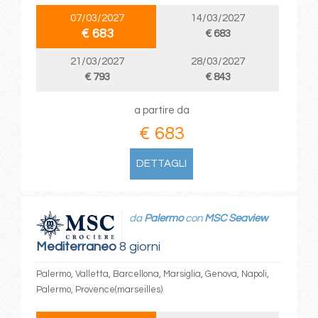
07/03/2027
14/03/2027
€ 683
€ 683
21/03/2027
28/03/2027
€ 793
€ 843
a partire da
€ 683
DETTAGLI
da
Palermo
con
MSC Seaview
Mediterraneo
8 giorni
Palermo, Valletta, Barcellona, Marsiglia, Genova, Napoli,
Palermo, Provence(marseilles)