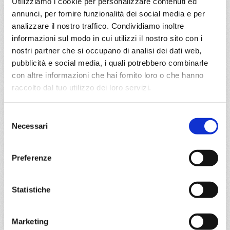
Utilizziamo i cookie per personalizzare contenuti ed
Civitavecchia, Palermo, Ibiza, Barcellona, Marsiglia,
Genova, Civitavecchia
annunci, per fornire funzionalità dei social media e per
analizzare il nostro traffico. Condividiamo inoltre
informazioni sul modo in cui utilizzi il nostro sito con i
08/11/2026
€ 683
nostri partner che si occupano di analisi dei dati web,
pubblicità e social media, i quali potrebbero combinarle
a partire da
con altre informazioni che hai fornito loro o che hanno
€ 683
raccolto dal tuo utilizzo dei loro servizi.
DETTAGLI
Selezione
Necessari
del
consenso
da
Civitavecchia
con
MSC World
Preferenze
Asia
Mediterraneo
8 giorni
Statistiche
Civitavecchia, Messina, Valletta, Barcellona, Marsiglia,
Genova, Civitavecchia, Provence(marseilles)
Marketing
01/03/2027
08/03/2027