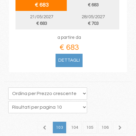
€ 683
€ 683
21/05/2027
28/05/2027
€ 683
€ 703
a partire da
€ 683
DETTAGLI
9
100
101
102
103
104
105
106
107
1