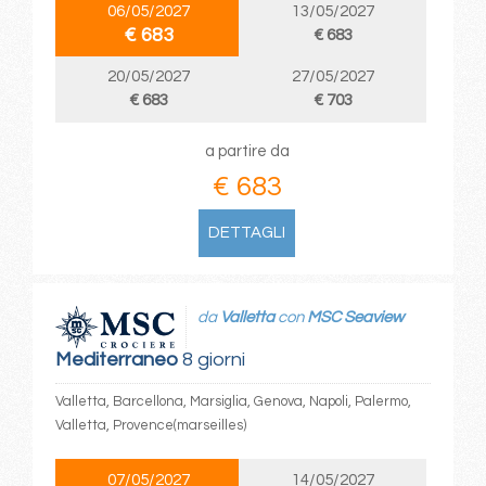
06/05/2027
13/05/2027
€ 683
€ 683
20/05/2027
27/05/2027
€ 683
€ 703
a partire da
€ 683
DETTAGLI
da
Valletta
con
MSC Seaview
Mediterraneo
8 giorni
Valletta, Barcellona, Marsiglia, Genova, Napoli, Palermo,
Valletta, Provence(marseilles)
07/05/2027
14/05/2027