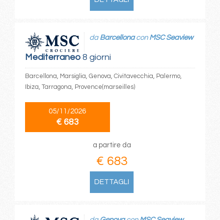
da
Barcellona
con
MSC Seaview
Mediterraneo
8 giorni
Barcellona, Marsiglia, Genova, Civitavecchia, Palermo,
Ibiza, Tarragona, Provence(marseilles)
05/11/2026
€ 683
a partire da
€ 683
DETTAGLI
da
Genova
con
MSC Seaview