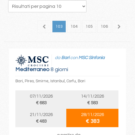
9
100
101
102
103
104
105
106
107
1
da
Bari
con
MSC Sinfonia
Mediterraneo
8 giorni
Bari, Pireo, Smirne, Istanbul, Corfu, Bari
07/11/2026
14/11/2026
€ 683
€ 583
21/11/2026
28/11/2026
€ 383
€ 483