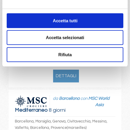
€ 683
€ 683
15/03/2027
22/03/2027
Accetta tutti
€ 683
€ 793
29/03/2027
Accetta selezionati
€ 843
Rifiuta
a partire da
€ 683
DETTAGLI
da
Barcellona
con
MSC World
Asia
Mediterraneo
8 giorni
Barcellona, Marsiglia, Genova, Civitavecchia, Messina,
Valletta, Barcellona, Provence(marseilles)