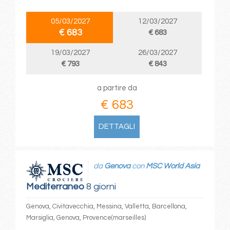
05/03/2027
12/03/2027
€ 683
€ 683
19/03/2027
26/03/2027
€ 793
€ 843
a partire da
€ 683
DETTAGLI
da
Genova
con
MSC World Asia
Mediterraneo
8 giorni
Genova, Civitavecchia, Messina, Valletta, Barcellona,
Marsiglia, Genova, Provence(marseilles)