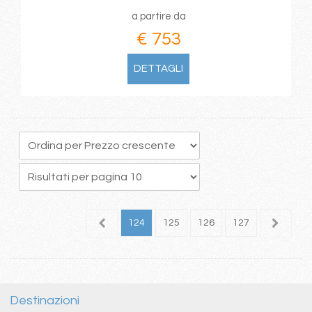
a partire da
€ 753
DETTAGLI
20
121
122
123
124
125
126
127
128
1
Destinazioni