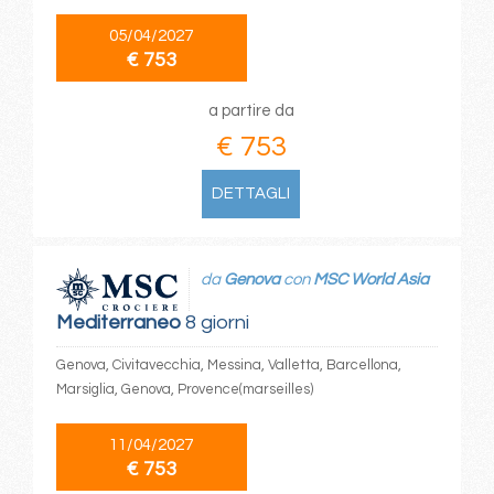
05/04/2027
€ 753
a partire da
€ 753
DETTAGLI
da
Genova
con
MSC World Asia
Mediterraneo
8 giorni
Genova, Civitavecchia, Messina, Valletta, Barcellona,
Marsiglia, Genova, Provence(marseilles)
11/04/2027
€ 753