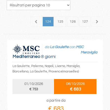
20
121
122
123
124
125
126
127
128
1
da
La Goulette
con
MSC
Meraviglia
Mediterraneo
8 giorni
La Goulette, Palermo, Napoli, Livorno, Marsiglia,
Barcellona, La Goulette, Provence(marseilles)
01/10/2026
08/10/2026
€ 683
€ 753
a partire da
€ 683