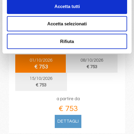
Accetta tutti
da
Valencia
con
MSC Seaview
Accetta selezionati
Mediterraneo
8 giorni
Valencia, Marsiglia, Genova, Civitavecchia, Palermo, Ibiza,
Rifiuta
Valencia
01/10/2026
08/10/2026
€ 753
€ 753
15/10/2026
€ 753
a partire da
€ 753
DETTAGLI