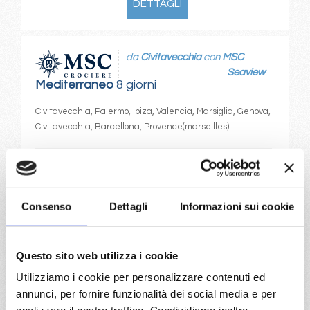
DETTAGLI
da
Civitavecchia
con
MSC
Seaview
Mediterraneo
8 giorni
Civitavecchia, Palermo, Ibiza, Valencia, Marsiglia, Genova,
Civitavecchia, Barcellona, Provence(marseilles)
04/10/2026
11/10/2026
€ 753
€ 753
18/10/2026
25/10/2026
Consenso
Dettagli
Informazioni sui cookie
€ 683
€ 683
a partire da
Questo sito web utilizza i cookie
€ 683
Utilizziamo i cookie per personalizzare contenuti ed
annunci, per fornire funzionalità dei social media e per
DETTAGLI