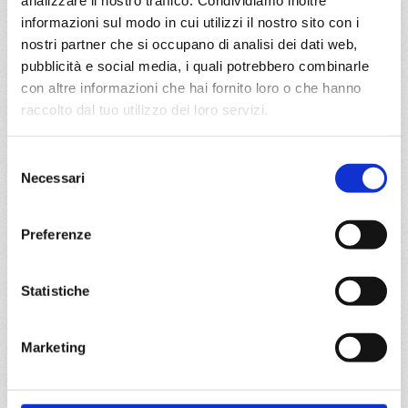
analizzare il nostro traffico. Condividiamo inoltre
informazioni sul modo in cui utilizzi il nostro sito con i
nostri partner che si occupano di analisi dei dati web,
da
Palermo
con
MSC Seaview
pubblicità e social media, i quali potrebbero combinarle
con altre informazioni che hai fornito loro o che hanno
Mediterraneo
8 giorni
raccolto dal tuo utilizzo dei loro servizi.
Palermo, Ibiza, Valencia, Marsiglia, Genova, Civitavecchia,
Palermo, Barcellona, Provence(marseilles)
Selezione
Necessari
del
05/10/2026
12/10/2026
consenso
€ 753
€ 753
Preferenze
19/10/2026
26/10/2026
€ 683
€ 683
Statistiche
a partire da
€ 683
Marketing
DETTAGLI