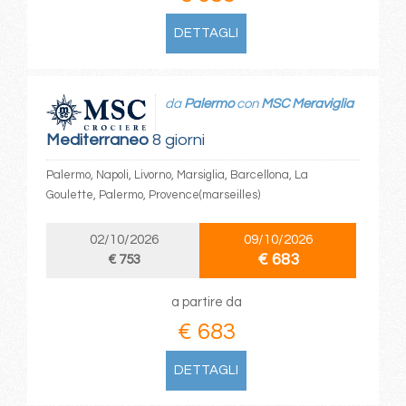
DETTAGLI
da
Palermo
con
MSC Meraviglia
Mediterraneo
8 giorni
Palermo, Napoli, Livorno, Marsiglia, Barcellona, La
Goulette, Palermo, Provence(marseilles)
02/10/2026
09/10/2026
€ 683
€ 753
a partire da
€ 683
DETTAGLI