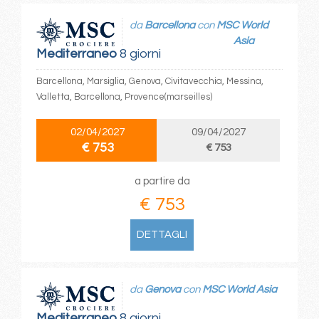
da
Barcellona
con
MSC World
Asia
Mediterraneo
8 giorni
Barcellona, Marsiglia, Genova, Civitavecchia, Messina,
Valletta, Barcellona, Provence(marseilles)
02/04/2027
09/04/2027
€ 753
€ 753
a partire da
€ 753
DETTAGLI
da
Genova
con
MSC World Asia
Mediterraneo
8 giorni