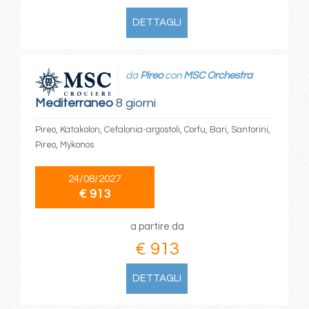
DETTAGLI
da
Pireo
con
MSC Orchestra
Mediterraneo
8 giorni
Pireo, Katakolon, Cefalonia-argostoli, Corfu, Bari, Santorini,
Pireo, Mykonos
24/08/2027
€ 913
a partire da
€ 913
DETTAGLI