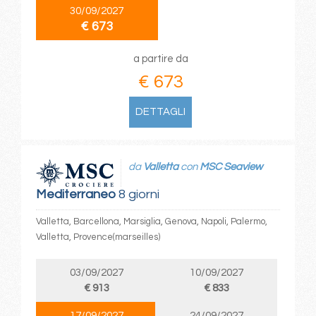
30/09/2027
€ 673
a partire da
€ 673
DETTAGLI
da
Valletta
con
MSC Seaview
Mediterraneo
8 giorni
Valletta, Barcellona, Marsiglia, Genova, Napoli, Palermo,
Valletta, Provence(marseilles)
03/09/2027
10/09/2027
€ 913
€ 833
17/09/2027
24/09/2027