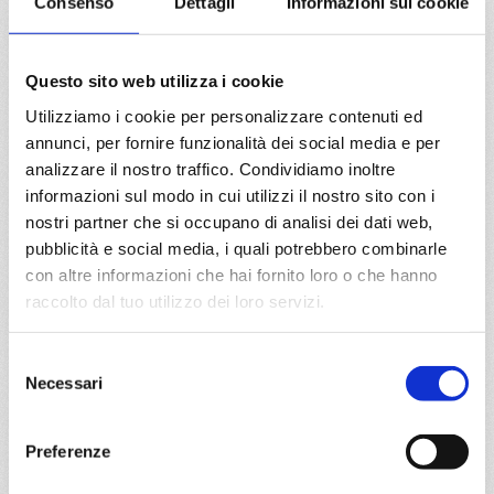
Consenso
Dettagli
Informazioni sui cookie
a partire da
€ 743
Questo sito web utilizza i cookie
Utilizziamo i cookie per personalizzare contenuti ed
DETTAGLI
annunci, per fornire funzionalità dei social media e per
analizzare il nostro traffico. Condividiamo inoltre
informazioni sul modo in cui utilizzi il nostro sito con i
da
Barcellona
con
MSC Seaview
nostri partner che si occupano di analisi dei dati web,
pubblicità e social media, i quali potrebbero combinarle
Mediterraneo
8 giorni
con altre informazioni che hai fornito loro o che hanno
Barcellona, Marsiglia, Genova, Napoli, Palermo, Valletta,
raccolto dal tuo utilizzo dei loro servizi.
Barcellona, Provence(marseilles)
Selezione
05/09/2027
12/09/2027
Necessari
del
€ 913
€ 833
consenso
19/09/2027
26/09/2027
Preferenze
€ 743
€ 743