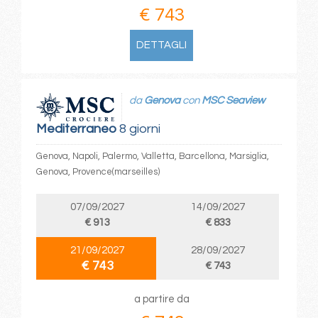
€ 743
DETTAGLI
da
Genova
con
MSC Seaview
Mediterraneo
8 giorni
Genova, Napoli, Palermo, Valletta, Barcellona, Marsiglia,
Genova, Provence(marseilles)
07/09/2027
14/09/2027
€ 913
€ 833
21/09/2027
28/09/2027
€ 743
€ 743
a partire da