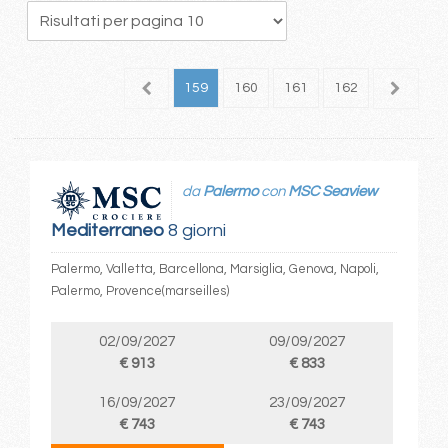
55
156
157
158
159
160
161
162
163
1
da
Palermo
con
MSC Seaview
Mediterraneo
8 giorni
Palermo, Valletta, Barcellona, Marsiglia, Genova, Napoli,
Palermo, Provence(marseilles)
02/09/2027
09/09/2027
€ 913
€ 833
16/09/2027
23/09/2027
€ 743
€ 743