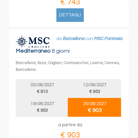
€ 743
DETTAGLI
da
Barcellona
con
MSC Fantasia
Mediterraneo
8 giorni
Barcellona, Ibiza, Cagliari, Civitavecchia, Livorno, Cannes,
Barcellona
05/08/2027
12/08/2027
€ 913
€ 953
19/08/2027
26/08/2027
€ 903
€ 953
a partire da
€ 903