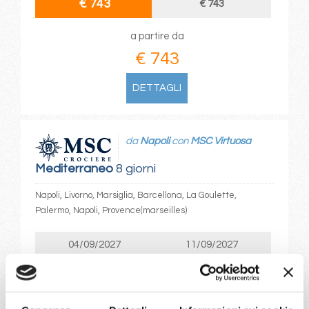
€ 743
€ 743
a partire da
€ 743
DETTAGLI
da
Napoli
con
MSC Virtuosa
Mediterraneo
8 giorni
Napoli, Livorno, Marsiglia, Barcellona, La Goulette,
Palermo, Napoli, Provence(marseilles)
04/09/2027
11/09/2027
€ 913
€ 833
18/09/2027
25/09/2027
€ 743
€ 743