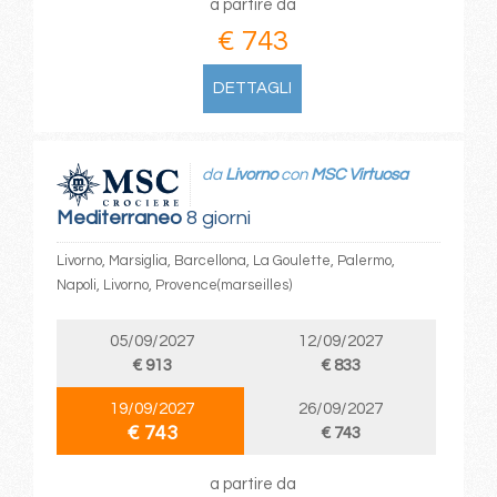
a partire da
€ 743
DETTAGLI
da
Livorno
con
MSC Virtuosa
Mediterraneo
8 giorni
Livorno, Marsiglia, Barcellona, La Goulette, Palermo,
Napoli, Livorno, Provence(marseilles)
05/09/2027
12/09/2027
€ 913
€ 833
19/09/2027
26/09/2027
€ 743
€ 743
a partire da