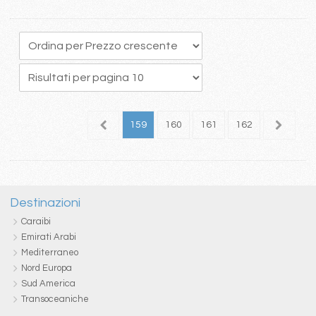
55
156
157
158
159
160
161
162
163
1
Destinazioni
Caraibi
Emirati Arabi
Mediterraneo
Nord Europa
Sud America
Transoceaniche