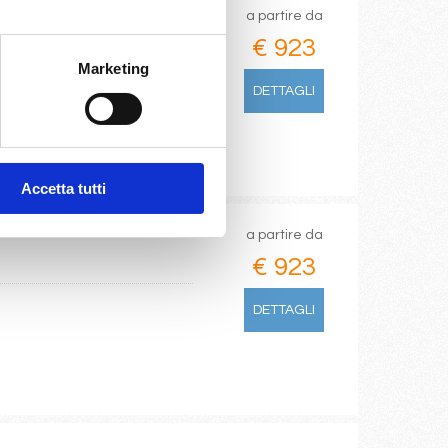
a partire da
€ 923
Marketing
DETTAGLI
/07/2028
 1.063
Accetta tutti
a partire da
€ 923
DETTAGLI