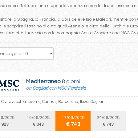
bean
puoi effettuare una stupenda vacanza a bordo di una lussuosa nav
tare la Spagna, la Francia, la Corsice e le Isole Baleari, mentre con 
. e scoprire il fascino di città quali Atene o le città della Turchia e Cro
è possibile effettuare sia con le compagnia Costa Crociere che MSC Cr
150
151
152
153
154
155
156
157
158
Mediterraneo
8 giorni
da
Cagliari
con
MSC Fantasia
, Civitavecchia, Livorno, Cannes, Barcellona, Ibiza, Cagliari
09/2028
10/09/2028
17/09/2028
24/09/2028
€ 743
 923
€ 843
€ 743