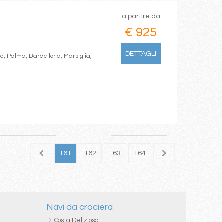
a partire da
€ 925
DETTAGLI
e, Palma, Barcellona, Marsiglia,
159
160
161
162
163
164
165
166
167
Navi da crociera
Costa Deliziosa