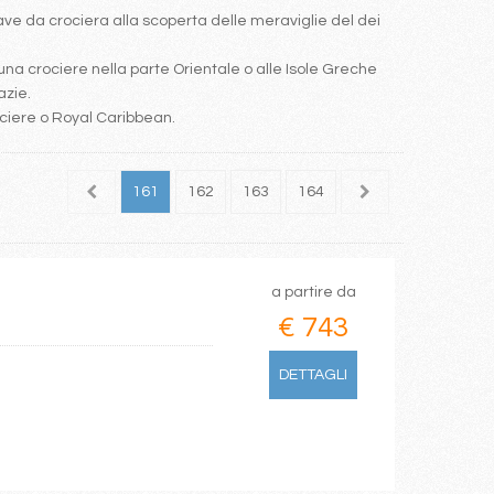
e da crociera alla scoperta delle meraviglie del dei
una crociere nella parte Orientale o alle Isole Greche
azie.
ociere o Royal Caribbean.
159
160
161
162
163
164
165
166
167
a partire da
€ 743
DETTAGLI