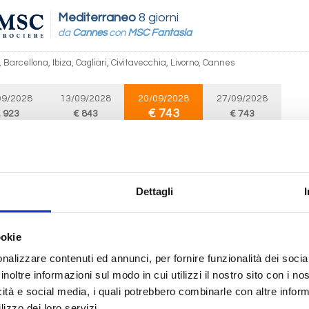
Mediterraneo
8 giorni
da
Cannes
con
MSC Fantasia
Barcellona, Ibiza, Cagliari, Civitavecchia, Livorno, Cannes
09/2028
13/09/2028
20/09/2028
27/09/2028
€ 743
 923
€ 843
€ 743
Mediterraneo
8 giorni
da
Barcellona
con
MSC Fantasia
Dettagli
na, Ibiza, Cagliari, Civitavecchia, Livorno, Cannes, Barcellona
ookie
09/2028
14/09/2028
21/09/2028
28/09/2028
nalizzare contenuti ed annunci, per fornire funzionalità dei socia
€ 743
 923
€ 843
€ 743
inoltre informazioni sul modo in cui utilizzi il nostro sito con i n
icità e social media, i quali potrebbero combinarle con altre inform
lizzo dei loro servizi.