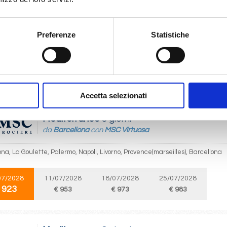
Mediterraneo
8 giorni
da
Livorno
con
MSC Virtuosa
Preferenze
Statistiche
 Provence(marseilles), Barcellona, La Goulette, Palermo, Napoli, Livorno
07/2028
09/07/2028
16/07/2028
23/07/2028
30
 923
€ 953
€ 973
€ 983
€
Accetta selezionati
Mediterraneo
8 giorni
da
Barcellona
con
MSC Virtuosa
na, La Goulette, Palermo, Napoli, Livorno, Provence(marseilles), Barcellona
07/2028
11/07/2028
18/07/2028
25/07/2028
 923
€ 953
€ 973
€ 983