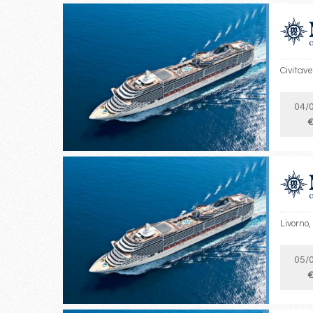
Civitave
04/
€
Livorno,
05/
€