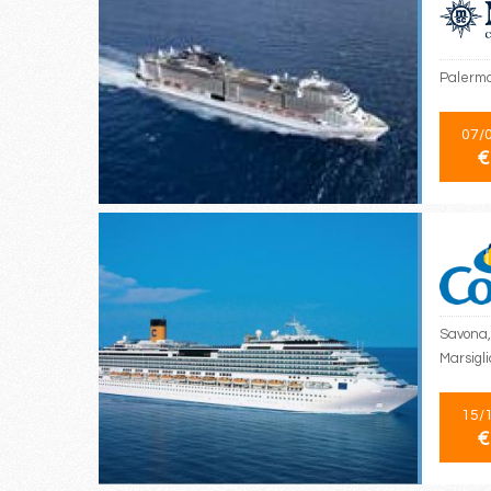
Palermo,
07/
€
Savona,
Marsigl
15/
€