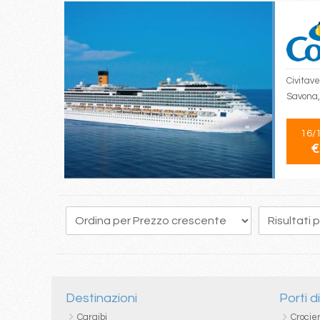
Civitave
Savona,
16/
€
141
142
143
144
145
146
147
148
149
Destinazioni
Porti d
Caraibi
Crocie