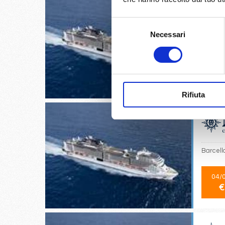
Selezione
Necessari
del
Livorno,
consenso
02/
€
Rifiuta
Barcello
04/
€