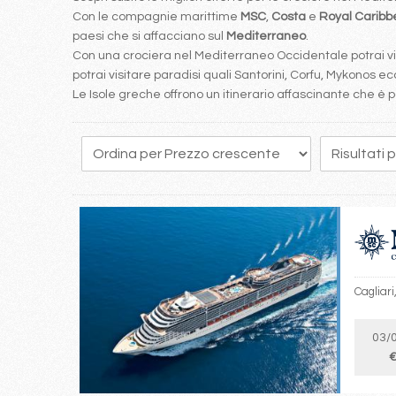
Con le compagnie marittime
MSC
,
Costa
e
Royal Carib
paesi che si affacciano sul
Mediterraneo
.
Con una crociera nel Mediterraneo Occidentale potrai visi
potrai visitare paradisi quali Santorini, Corfu, Mykonos ecc
Le Isole greche offrono un itinerario affascinante che 
141
142
143
144
145
146
147
148
149
Cagliari
03/
€