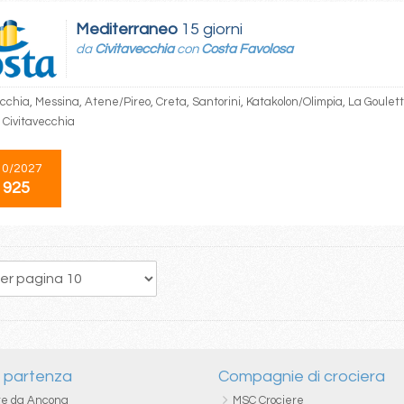
Mediterraneo
15 giorni
da
Civitavecchia
con
Costa Favolosa
cchia, Messina, Atene/Pireo, Creta, Santorini, Katakolon/Olimpia, La Goulett
 Civitavecchia
10/2027
 925
150
151
152
153
154
155
156
157
158
i partenza
Compagnie di crociera
re da Ancona
MSC Crociere