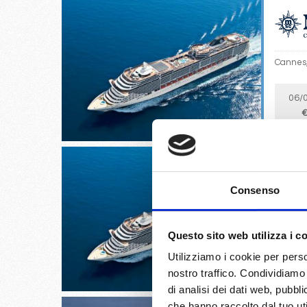
Cannes, 
06/
€
Consenso
Barcello
Questo sito web utilizza i c
07/
Utilizziamo i cookie per perso
€
nostro traffico. Condividiamo 
di analisi dei dati web, pubbl
che hanno raccolto dal tuo uti