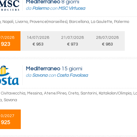
Mediterraneo
8 giorni
da
Palermo
con
MSC Virtuosa
 Napoli, Livorno, Provence(marseilles), Barcellona, La Goulette, Palermo
07/2028
14/07/2028
21/07/2028
28/07/2028
 923
€ 953
€ 973
€ 983
Mediterraneo
15 giorni
da
Savona
con
Costa Favolosa
 Civitavecchia, Messina, Atene/Pireo, Creta, Santorini, Katakolon/Olimpia, L
ia, Savona
10/2027
 925