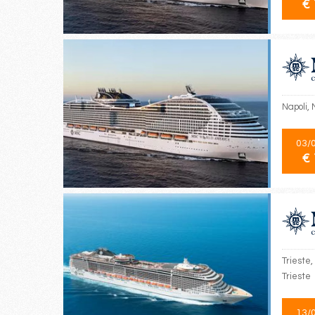
€ 
Napoli, 
03/
€ 
Trieste,
Trieste
13/