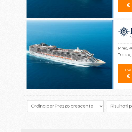
€ 
Pireo, K
Trieste,
16/
€ 
181
182
183
184
185
186
187
188
189