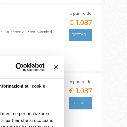
a partire da
€ 1.087
te, Split croatia, Pireo, Kusadasi,
DETTAGLI
a partire da
Informazioni sui cookie
€ 1.087
, Pireo, Kusadasi, Istanbul, Corfu,
DETTAGLI
l media e per analizzare il
ostri partner che si occupano