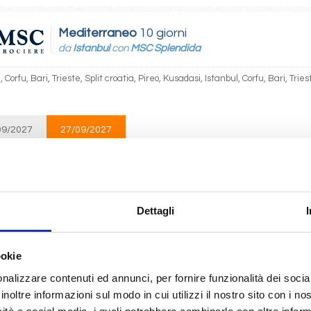
Mediterraneo
10 giorni
da
Istanbul
con
MSC Splendida
, Corfu, Bari, Trieste, Split croatia, Pireo, Kusadasi, Istanbul, Corfu, Bari, Tries
l
09/2027
27/09/2027
€ 1.087
 1.187
Mediterraneo
10 giorni
Dettagli
da
Bari
con
MSC Splendida
ieste, Split croatia, Pireo, Kusadasi, Istanbul, Corfu, Bari, Trieste, Split croatia
ookie
nalizzare contenuti ed annunci, per fornire funzionalità dei socia
inoltre informazioni sul modo in cui utilizzi il nostro sito con i n
09/2027
30/09/2027