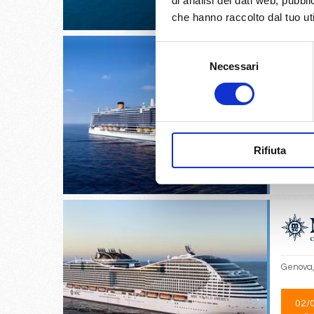
di analisi dei dati web, pubbl
€
che hanno raccolto dal tuo uti
Selezione
Necessari
del
consenso
Cagliari
Rifiuta
18/
€
Genova,
02/