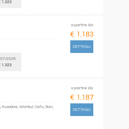
 1.323
a partire da
€ 1.183
DETTAGLI
/07/2028
 1.323
a partire da
€ 1.187
o, Kusadasi, Istanbul, Corfu, Bari,
DETTAGLI