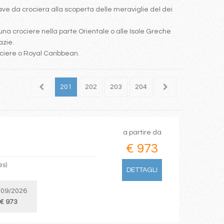
e da crociera alla scoperta delle meraviglie del dei
una crociere nella parte Orientale o alle Isole Greche
azie.
ociere o Royal Caribbean.
199
200
201
202
203
204
205
206
207
a partire da
€ 973
es)
DETTAGLI
/09/2026
€ 973