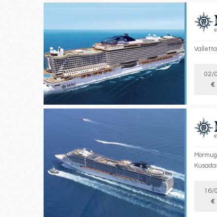
Valletta
02/
€
Mormuga
Kusada
16/
€