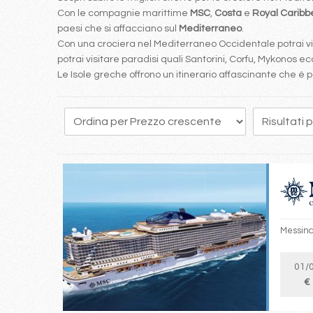
Con le compagnie marittime
MSC
,
Costa
e
Royal Carib
paesi che si affacciano sul
Mediterraneo
.
Con una crociera nel Mediterraneo Occidentale potrai visi
potrai visitare paradisi quali Santorini, Corfu, Mykonos ecc
Le Isole greche offrono un itinerario affascinante che 
181
182
183
184
185
186
187
188
189
Messina,
01/
€