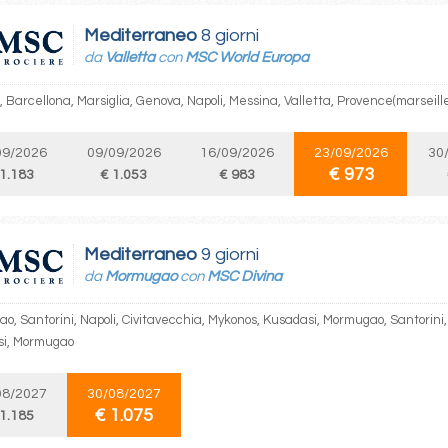
Mediterraneo
8 giorni
da
Valletta
con
MSC World Europa
, Barcellona, Marsiglia, Genova, Napoli, Messina, Valletta, Provence(marseill
09/2026
09/09/2026
16/09/2026
23/09/2026
30
€ 973
 1.183
€ 1.053
€ 983
Mediterraneo
9 giorni
da
Mormugao
con
MSC Divina
o, Santorini, Napoli, Civitavecchia, Mykonos, Kusadasi, Mormugao, Santorini, 
si, Mormugao
08/2027
30/08/2027
€ 1.075
 1.185