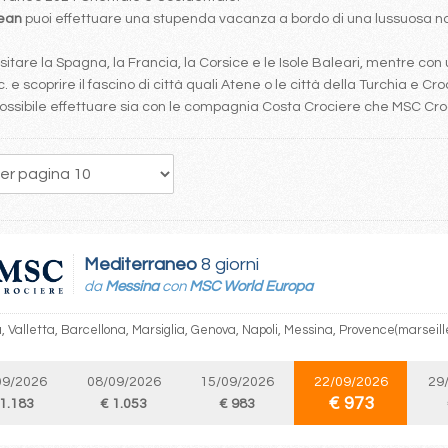
bean
puoi effettuare una stupenda vacanza a bordo di una lussuosa nav
tare la Spagna, la Francia, la Corsice e le Isole Baleari, mentre con 
. e scoprire il fascino di città quali Atene o le città della Turchia e Cro
è possibile effettuare sia con le compagnia Costa Crociere che MSC Cr
190
191
192
193
194
195
196
197
198
Mediterraneo
8 giorni
da
Messina
con
MSC World Europa
 Valletta, Barcellona, Marsiglia, Genova, Napoli, Messina, Provence(marseill
09/2026
08/09/2026
15/09/2026
22/09/2026
29
€ 973
 1.183
€ 1.053
€ 983