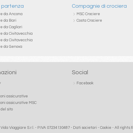
i partenza
Compagnie di crociera
re da Ancona
MSC Crociere
re da Bari
Costa Crociere
e da Cagliari
re da Civitavecchia
re da Civitavecchia
re da Genova
azioni
Social
y
Facebook
ioni assicurative
ioni assicurative MSC
del sito
Vida Viaggiare S.r.l. - P.IVA 07234130487 -
Dati societari
-
Cookie
- All rights