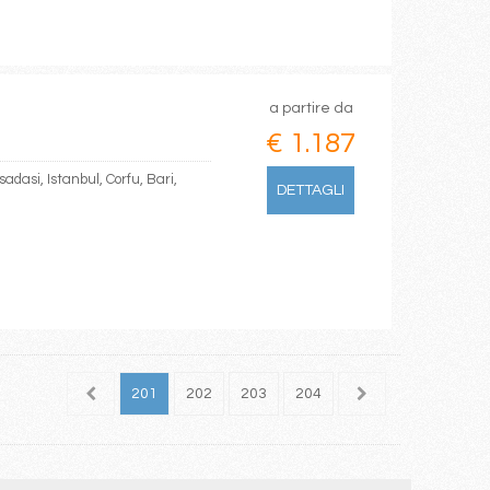
a partire da
€ 1.187
sadasi, Istanbul, Corfu, Bari,
DETTAGLI
199
200
201
202
203
204
205
206
207