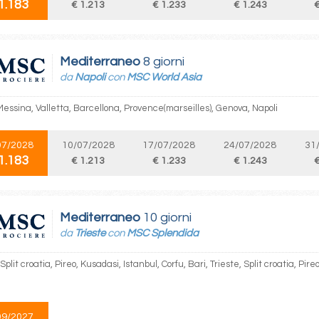
1.183
€ 1.213
€ 1.233
€ 1.243
€
Mediterraneo
8 giorni
da
Napoli
con
MSC World Asia
Messina, Valletta, Barcellona, Provence(marseilles), Genova, Napoli
07/2028
10/07/2028
17/07/2028
24/07/2028
31
1.183
€ 1.213
€ 1.233
€ 1.243
€
Mediterraneo
10 giorni
da
Trieste
con
MSC Splendida
 Split croatia, Pireo, Kusadasi, Istanbul, Corfu, Bari, Trieste, Split croatia, Pire
09/2027