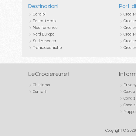
Destinazioni
Porti d
Caraibi
Crocie
Emirati Arabi
Crocie
Mediterraneo
Crocier
Nord Europa
Crocie
Sud America
Crocie
Transoceaniche
Crocie
LeCrociere.net
Inform
Chi siamo
Privac
Contatti
Cookie
Condiz
Condiz
Mappa 
Copyright © 2026 