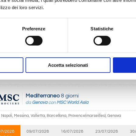
icità e social media, i quali potrebbero combinarle con altre inform
€ 1.087
 1.187
lizzo dei loro servizi.
Mediterraneo
8 giorni
Preferenze
Statistiche
da
Cagliari
con
Costa Toscana
, Napoli, Civitavecchia, Genova, Marsiglia, Barcellona, Cagliari
Accetta selezionati
08/2026
25/08/2026
€ 1.159
 1.189
Mediterraneo
8 giorni
da
Genova
con
MSC World Asia
 Napoli, Messina, Valletta, Barcellona, Provence(marseilles), Genova
07/2028
09/07/2028
16/07/2028
23/07/2028
30