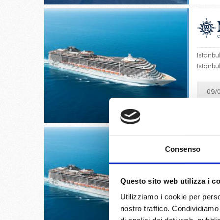
Istanbul
Istanbu
09/
€
Consenso
Bari, Tr
Questo sito web utilizza i c
Bari
Utilizziamo i cookie per perso
nostro traffico. Condividiamo 
12/