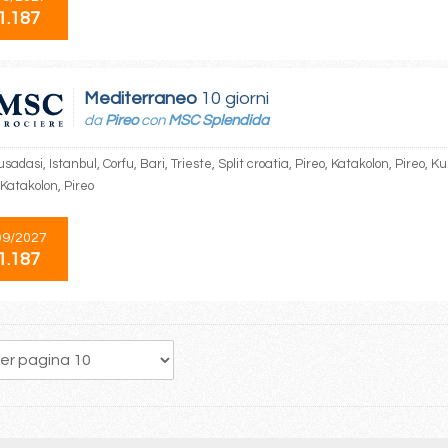
1.187
Mediterraneo
10 giorni
da
Pireo
con
MSC Splendida
usadasi, Istanbul, Corfu, Bari, Trieste, Split croatia, Pireo, Katakolon, Pireo, Ku
 Katakolon, Pireo
09/2027
1.187
190
191
192
193
194
195
196
197
198