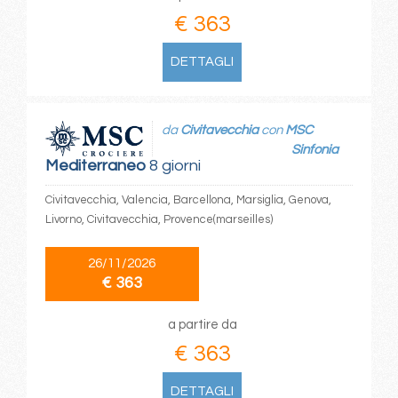
€ 363
DETTAGLI
da
Civitavecchia
con
MSC
Sinfonia
Mediterraneo
8 giorni
Civitavecchia, Valencia, Barcellona, Marsiglia, Genova,
Livorno, Civitavecchia, Provence(marseilles)
26/11/2026
€ 363
a partire da
€ 363
DETTAGLI