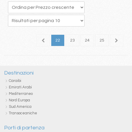
8
19
20
21
22
23
24
25
26
2
Destinazioni
Caraibi
Emirati Arabi
Mediterraneo
Nord Europa
Sud America
Transoceaniche
Porti di partenza