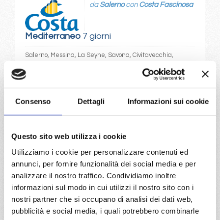
da
Salerno
con
Costa Fascinosa
Mediterraneo
7 giorni
Salerno, Messina, La Seyne, Savona, Civitavecchia,
Salerno
28/04/2027
€ 360
Consenso
Dettagli
Informazioni sui cookie
a partire da
Questo sito web utilizza i cookie
€ 360
Utilizziamo i cookie per personalizzare contenuti ed
DETTAGLI
annunci, per fornire funzionalità dei social media e per
analizzare il nostro traffico. Condividiamo inoltre
informazioni sul modo in cui utilizzi il nostro sito con i
nostri partner che si occupano di analisi dei dati web,
da
Messina
con
Costa Fascinosa
pubblicità e social media, i quali potrebbero combinarle