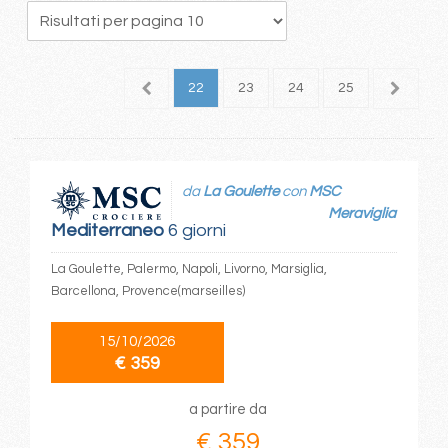
8
19
20
21
22
23
24
25
26
2
da
La Goulette
con
MSC
Meraviglia
Mediterraneo
6 giorni
La Goulette, Palermo, Napoli, Livorno, Marsiglia,
Barcellona, Provence(marseilles)
15/10/2026
€ 359
a partire da
€ 359