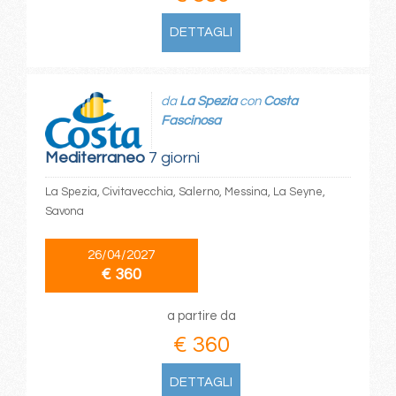
DETTAGLI
da
La Spezia
con
Costa
Fascinosa
Mediterraneo
7 giorni
La Spezia, Civitavecchia, Salerno, Messina, La Seyne,
Savona
26/04/2027
€ 360
a partire da
€ 360
DETTAGLI