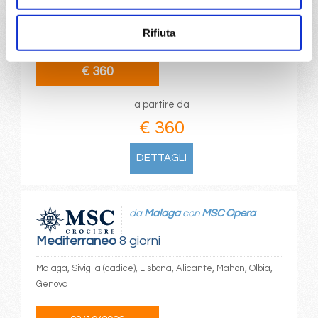
La Spezia, Civitavecchia, Salerno, Messina, La Seyne,
Savona
Rifiuta
24/05/2027
€ 360
a partire da
€ 360
DETTAGLI
da
Malaga
con
MSC Opera
Mediterraneo
8 giorni
Malaga, Siviglia (cadice), Lisbona, Alicante, Mahon, Olbia,
Genova