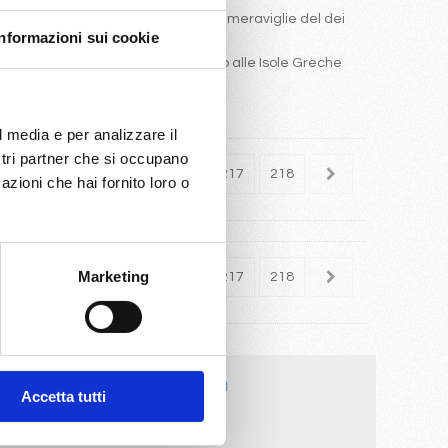
e da crociera alla scoperta delle meraviglie del dei
Informazioni sui cookie
una crociere nella parte Orientale o alle Isole Greche
azie.
ociere o Royal Caribbean.
l media e per analizzare il
ostri partner che si occupano
213
214
215
216
217
218
azioni che hai fornito loro o
Marketing
213
214
215
216
217
218
Navi da crociera
Accetta tutti
Costa Deliziosa
Costa Favolosa