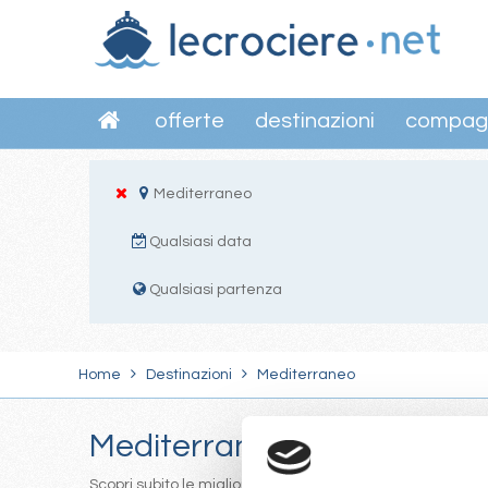
offerte
destinazioni
compag
Mediterraneo
Qualsiasi data
Qualsiasi partenza
Home
Destinazioni
Mediterraneo
Mediterraneo
Scopri subito le migliori offerte per le crociere nel Med