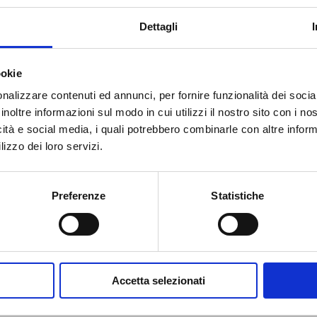
bean
puoi effettuare una stupenda vacanza a bordo di una lussuosa nav
Dettagli
tare la Spagna, la Francia, la Corsice e le Isole Baleari, mentre con 
. e scoprire il fascino di città quali Atene o le città della Turchia e Cro
ookie
è possibile effettuare sia con le compagnia Costa Crociere che MSC Cr
nalizzare contenuti ed annunci, per fornire funzionalità dei socia
inoltre informazioni sul modo in cui utilizzi il nostro sito con i n
204
205
206
207
208
209
210
211
212
icità e social media, i quali potrebbero combinarle con altre inform
lizzo dei loro servizi.
Preferenze
Statistiche
204
205
206
207
208
209
210
211
212
i partenza
Compagnie di crociera
Accetta selezionati
re da Ancona
MSC Crociere
re da Bari
Costa Crociere