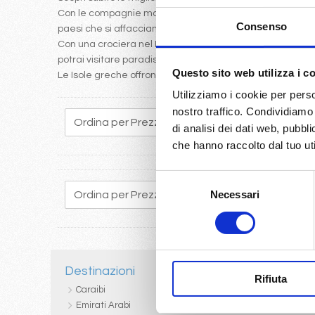
Con le compagnie marittime
MSC
,
Costa
e
Royal Carib
Consenso
paesi che si affacciano sul
Mediterraneo
.
Con una crociera nel Mediterraneo Occidentale potrai visi
potrai visitare paradisi quali Santorini, Corfu, Mykonos ecc
Questo sito web utilizza i c
Le Isole greche offrono un itinerario affascinante che 
Utilizziamo i cookie per perso
nostro traffico. Condividiamo 
195
196
197
198
199
200
201
202
203
di analisi dei dati web, pubbl
che hanno raccolto dal tuo uti
Selezione
Necessari
del
195
196
197
198
199
200
201
202
203
consenso
Destinazioni
Porti d
Rifiuta
Caraibi
Crocie
Emirati Arabi
Crocie