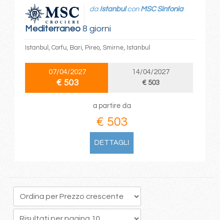
da
Istanbul
con
MSC Sinfonia
Mediterraneo
8 giorni
Istanbul, Corfu, Bari, Pireo, Smirne, Istanbul
07/04/2027
14/04/2027
€ 503
€ 503
a partire da
€ 503
DETTAGLI