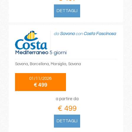
DETTAGLI
da
Savona
con
Costa Fascinosa
Mediterraneo
5 giorni
Savona, Barcellona, Marsiglia, Savona
01/11/2026
€ 499
a partire da
€ 499
DETTAGLI