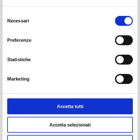
Taranto, La Valletta, Catania, Napoli, Civitavecchia,
Selezione
Ajaccio, Savona, Marsiglia, Barcellona
Necessari
del
consenso
12/09/2027
Preferenze
€ 500
a partire da
Statistiche
€ 500
Marketing
DETTAGLI
da
Genova
con
MSC Orchestra
Accetta tutti
Mediterraneo
7 giorni
Accetta selezionati
Genova, Marsiglia, Tarragona, Valencia, Barcellona,
Marsiglia, Genova, Tarragona