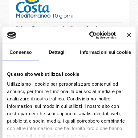
Mediterraneo
10 giorni
Catania, Taranto, La Valletta, Catania, Napoli,
Civitavecchia, Ajaccio, Savona, Marsiglia
11/09/2027
Consenso
Dettagli
Informazioni sui cookie
€ 500
a partire da
Questo sito web utilizza i cookie
€ 500
Utilizziamo i cookie per personalizzare contenuti ed
annunci, per fornire funzionalità dei social media e per
DETTAGLI
analizzare il nostro traffico. Condividiamo inoltre
informazioni sul modo in cui utilizzi il nostro sito con i
nostri partner che si occupano di analisi dei dati web,
da
Tarragona
con
Costa Serena
pubblicità e social media, i quali potrebbero combinarle
con altre informazioni che hai fornito loro o che hanno
raccolto dal tuo utilizzo dei loro servizi.
Mediterraneo
10 giorni