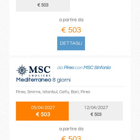
€ 503
a partire da
€ 503
DETTAGLI
da
Pireo
con
MSC Sinfonia
Mediterraneo
8 giorni
Pireo, Smirne, Istanbul, Corfu, Bari, Pireo
05/04/2027
12/04/2027
€ 503
€ 503
a partire da
€ 503