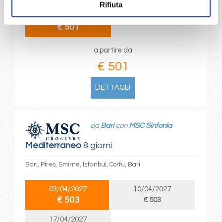
Rifiuta
28/10/2026
€ 501
a partire da
€ 501
DETTAGLI
da
Bari
con
MSC Sinfonia
Mediterraneo
8 giorni
Bari, Pireo, Smirne, Istanbul, Corfu, Bari
03/04/2027
10/04/2027
€ 503
€ 503
17/04/2027