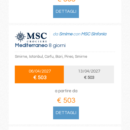
DETTAGLI
da
Smirne
con
MSC Sinfonia
Mediterraneo
8 giorni
Smirne, Istanbul, Corfu, Bari, Pireo, Smirne
06/04/2027
13/04/2027
€ 503
€ 503
a partire da
€ 503
DETTAGLI