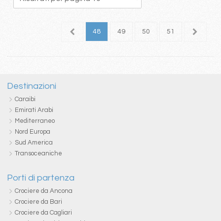
4
45
46
47
48
49
50
51
52
5
Destinazioni
Caraibi
Emirati Arabi
Mediterraneo
Nord Europa
Sud America
Transoceaniche
Porti di partenza
Crociere da Ancona
Crociere da Bari
Crociere da Cagliari