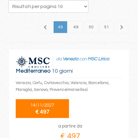
4
45
46
47
48
49
50
51
52
5
da
Venezia
con
MSC Lirica
Mediterraneo
10 giorni
Venezia, Corfu, Civitavecchia, Valencia, Barcellona,
Marsiglia, Genova, Provence(marseilles)
14/11/2027
€ 497
a partire da
€ 497