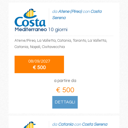
da
Atene (Pireo)
con
Costa
Serena
Mediterraneo
10 giorni
Atene/Pireo, La Valletta, Catania, Taranto, La Valletta,
Catania, Napoli, Civitavecchia
08/09/2027
€ 500
a partire da
€ 500
DETTAGLI
da
Catania
con
Costa Serena