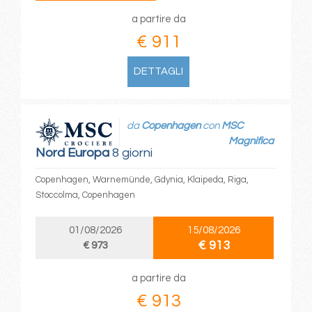
a partire da
€ 911
DETTAGLI
da
Copenhagen
con
MSC
Magnifica
Nord Europa
8 giorni
Copenhagen, Warnemünde, Gdynia, Klaipeda, Riga,
Stoccolma, Copenhagen
01/08/2026
15/08/2026
€ 913
€ 973
a partire da
€ 913