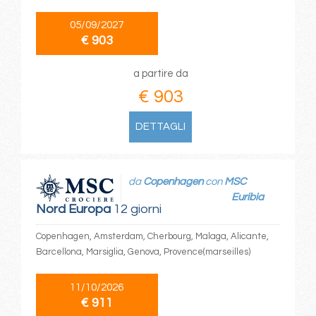
05/09/2027
€ 903
a partire da
€ 903
DETTAGLI
da
Copenhagen
con
MSC
Euribia
Nord Europa
12 giorni
Copenhagen, Amsterdam, Cherbourg, Malaga, Alicante,
Barcellona, Marsiglia, Genova, Provence(marseilles)
11/10/2026
€ 911