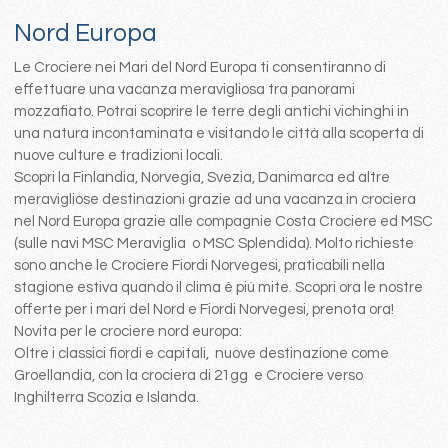
Nord Europa
Le Crociere nei Mari del Nord Europa ti consentiranno di
effettuare una vacanza meravigliosa tra panorami
mozzafiato. Potrai scoprire le terre degli antichi vichinghi in
una natura incontaminata e visitando le città alla scoperta di
nuove culture e tradizioni locali.
Scopri la Finlandia, Norvegia, Svezia, Danimarca ed altre
meravigliose destinazioni grazie ad una vacanza in crociera
nel Nord Europa grazie alle compagnie Costa Crociere ed MSC
(sulle navi MSC Meraviglia o MSC Splendida). Molto richieste
sono anche le Crociere Fiordi Norvegesi, praticabili nella
stagione estiva quando il clima è più mite. Scopri ora le nostre
offerte per i mari del Nord e Fiordi Norvegesi, prenota ora!
Novita per le crociere nord europa:
Oltre i classici fiordi e capitali, nuove destinazione come
Groellandia, con la crociera di 21gg e Crociere verso
Inghilterra Scozia e Islanda.