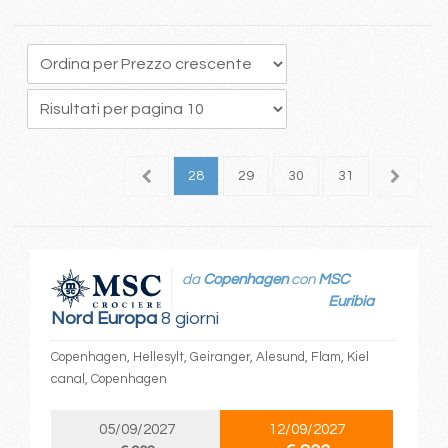
4
25
26
27
28
29
30
31
32
3
da
Copenhagen
con
MSC
Euribia
Nord Europa
8 giorni
Copenhagen, Hellesylt, Geiranger, Alesund, Flam, Kiel
canal, Copenhagen
05/09/2027
12/09/2027