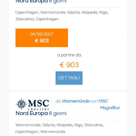
Nord Europa
8 giorni
Copenhagen, Warnemünde, Gdynia, Klaipeda, Riga,
Stoccolma, Copenhagen
04/09/2027
€ 903
a partire da
€ 903
DETTAGLI
da
Warnemünde
con
MSC
Magnifica
Nord Europa
8 giorni
Warnemünde, Gdynia, Klaipeda, Riga, Stoccolma,
Copenhagen, Warnemünde