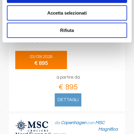
da
Stoccolma
con
MSC
Accetta selezionati
Magnifica
Nord Europa
9 giorni
Rifiuta
Stoccolma, Copenhagen, Warnemünde, Bergen, Eidfjord,
Kristiansand, Oslo
03/09/2026
€ 895
a partire da
€ 895
DETTAGLI
da
Copenhagen
con
MSC
Magnifica