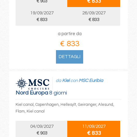
€ 833
€ 903
19/09/2027
26/09/2027
€ 833
€ 833
a partire da
€ 833
DETTAGLI
da
Kiel
con
MSC Euribia
Nord Europa
8 giorni
Kiel canal, Copenhagen, Hellesylt, Geiranger, Alesund,
Flam, Kiel canal
04/09/2027
11/09/2027
€ 833
€ 903