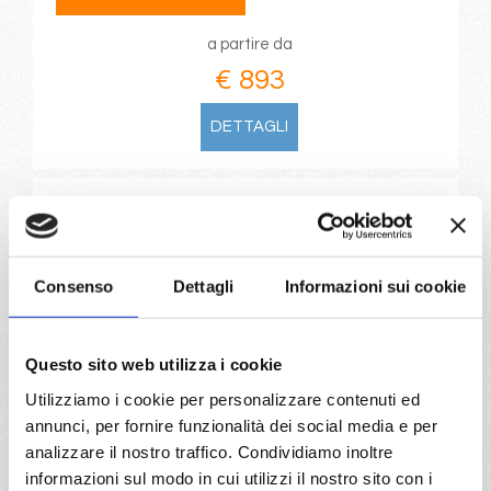
a partire da
€ 893
DETTAGLI
da
Kiel
con
MSC Euribia
Nord Europa
8 giorni
Consenso
Dettagli
Informazioni sui cookie
Kiel canal, Copenhagen, Hellesylt, Molde Fjord, Flam, Kiel
canal
Questo sito web utilizza i cookie
06/05/2028
13/05/2028
Utilizziamo i cookie per personalizzare contenuti ed
€ 893
€ 1.003
annunci, per fornire funzionalità dei social media e per
analizzare il nostro traffico. Condividiamo inoltre
a partire da
informazioni sul modo in cui utilizzi il nostro sito con i
€ 893