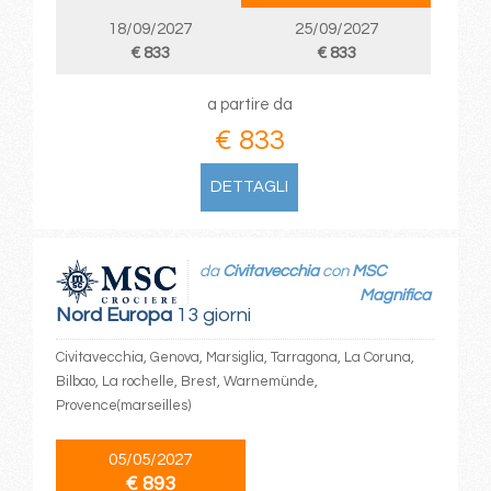
18/09/2027
25/09/2027
€ 833
€ 833
a partire da
€ 833
DETTAGLI
da
Civitavecchia
con
MSC
Magnifica
Nord Europa
13 giorni
Civitavecchia, Genova, Marsiglia, Tarragona, La Coruna,
Bilbao, La rochelle, Brest, Warnemünde,
Provence(marseilles)
05/05/2027
€ 893