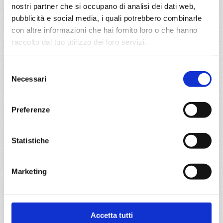
nostri partner che si occupano di analisi dei dati web,
pubblicità e social media, i quali potrebbero combinarle
DETTAGLI
con altre informazioni che hai fornito loro o che hanno
raccolto dal tuo utilizzo dei loro servizi.
da
Copenhagen
con
MSC
Selezione
Euribia
Nord Europa
8 giorni
Necessari
del
consenso
Copenhagen, Hellesylt, Molde Fjord, Flam, Kiel canal,
Copenhagen
Preferenze
07/05/2028
14/05/2028
Statistiche
€ 893
€ 1.003
a partire da
Marketing
€ 893
DETTAGLI
Accetta tutti