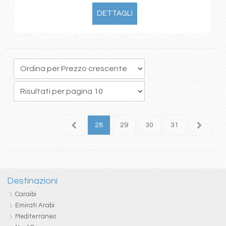
DETTAGLI
4
25
26
27
28
29
30
31
32
3
Destinazioni
Caraibi
Emirati Arabi
Mediterraneo