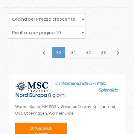
6
27
28
29
30
31
32
33
34
3
da
Warnemünde
con
MSC
Splendida
Nord Europa
8 giorni
Warnemünde, VIK-SOGN, Sandnes Norway, Kristiansand,
Oslo, Copenhagen, Warnemünde
20/08/2028