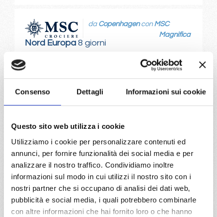
da
Copenhagen
con
MSC
Magnifica
Nord Europa
8 giorni
Copenhagen, Warnemünde, Kristiansand, Bergen,
Lyngdal Norvegia, Oslo, Copenhagen
Consenso
Dettagli
Informazioni sui cookie
19/06/2027
€ 933
Questo sito web utilizza i cookie
a partire da
Utilizziamo i cookie per personalizzare contenuti ed
€ 933
annunci, per fornire funzionalità dei social media e per
analizzare il nostro traffico. Condividiamo inoltre
DETTAGLI
informazioni sul modo in cui utilizzi il nostro sito con i
nostri partner che si occupano di analisi dei dati web,
pubblicità e social media, i quali potrebbero combinarle
da
Warnemünde
con
MSC
con altre informazioni che hai fornito loro o che hanno
Magnifica