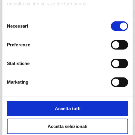
Nord Europa
8 giorni
raccolto dal tuo utilizzo dei loro servizi.
Warnemünde, Kristiansand, Bergen, Lyngdal Norvegia,
Selezione
Oslo, Copenhagen, Warnemünde
Necessari
del
consenso
20/06/2027
€ 933
Preferenze
a partire da
Statistiche
€ 933
DETTAGLI
Marketing
da
Southampton
con
MSC
Accetta tutti
Meraviglia
Nord Europa
8 giorni
Accetta selezionati
Southampton, Skarsvag, Arhus, Copenhagen, Amsterdam
- rotterdam, Southampton