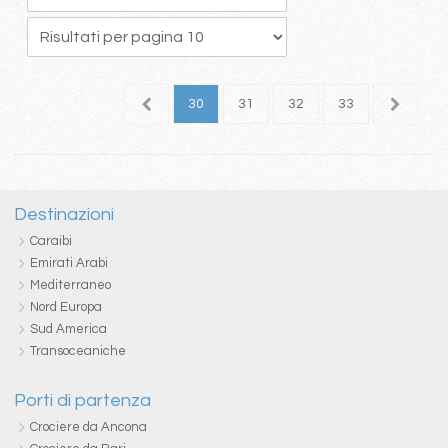
6
27
28
29
30
31
32
33
34
3
Destinazioni
Caraibi
Emirati Arabi
Mediterraneo
Nord Europa
Sud America
Transoceaniche
Porti di partenza
Crociere da Ancona