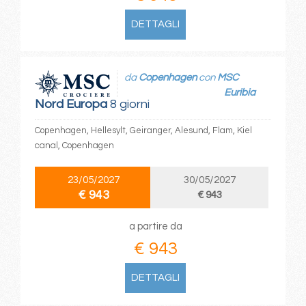
DETTAGLI
da
Copenhagen
con
MSC
Euribia
Nord Europa
8 giorni
Copenhagen, Hellesylt, Geiranger, Alesund, Flam, Kiel
canal, Copenhagen
23/05/2027
30/05/2027
€ 943
€ 943
a partire da
€ 943
DETTAGLI