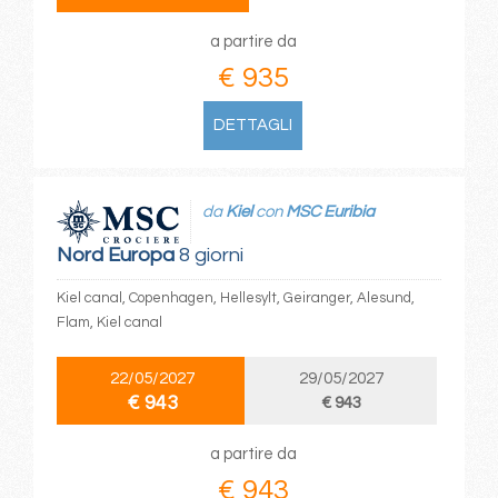
a partire da
€ 935
DETTAGLI
da
Kiel
con
MSC Euribia
Nord Europa
8 giorni
Kiel canal, Copenhagen, Hellesylt, Geiranger, Alesund,
Flam, Kiel canal
22/05/2027
29/05/2027
€ 943
€ 943
a partire da
€ 943