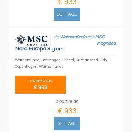
€ 933
DETTAGLI
da
Warnemünde
con
MSC
Magnifica
Nord Europa
8 giorni
Warnemünde, Stavanger, Eidfjord, Kristiansand, Oslo,
Copenhagen, Warnemünde
23/08/2026
€ 933
a partire da
€ 933
DETTAGLI