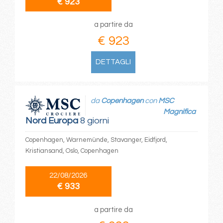
€ 923
a partire da
€ 923
DETTAGLI
da
Copenhagen
con
MSC
Magnifica
Nord Europa
8 giorni
Copenhagen, Warnemünde, Stavanger, Eidfjord,
Kristiansand, Oslo, Copenhagen
22/08/2026
€ 933
a partire da