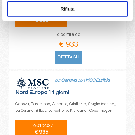
Rifiuta
15/07/2028
€ 933
a partire da
€ 933
DETTAGLI
da
Genova
con
MSC Euribia
Nord Europa
14 giorni
Genova, Barcellona, Alicante, Gibilterra, Siviglia (cadice),
La Coruna, Bilbao, La rochelle, Kiel canal, Copenhagen
12/04/2027
€ 935