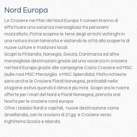
Nord Europa
Le Crociere nei Mari del Nord Europa ti consentiranno di
effettuare una vacanza meravigliosa tra panorami
mozzafiato. Potrai scoprire le terre degli antichi vichinghi in
una natura incontaminata e visitando le città alla scoperta di
nuove culture e tradizioni locali.
Scopri la Finlandia, Norvegia, Svezia, Danimarca ed altre
meravigliose destinazioni grazie ad una vacanza in crociera
nel Nord Europa grazie alle compagnie Costa Crociere ed MSC
(sulle navi MSC Meraviglia o MSC Splendida). Molto richieste
sono anche le Crociere Fiordi Norvegesi, praticabili nella
stagione estiva quando il clima è più mite. Scopri ora le nostre
offerte per i mari del Nord e Fiordi Norvegesi, prenota ora!
Novita per le crociere nord europa:
Oltre i classici fiordi e capitali, nuove destinazione come
Groellandia, con la crociera di 21gg e Crociere verso
Inghilterra Scozia e Islanda.