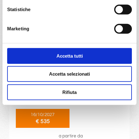
€ 525
Statistiche
a partire da
Marketing
€ 525
DETTAGLI
Accetta tutti
da
Trieste
con
Costa Deliziosa
Accetta selezionati
Mediterraneo
8 giorni
Rifiuta
Trieste, Bari, Kotor, Corfù, Dubrovnik, Spalato, Trieste
16/10/2027
€ 535
a partire da