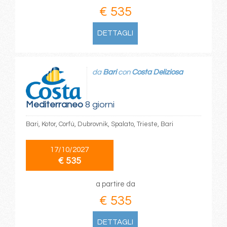
€ 535
DETTAGLI
da
Bari
con
Costa Deliziosa
Mediterraneo
8 giorni
Bari, Kotor, Corfù, Dubrovnik, Spalato, Trieste, Bari
17/10/2027
€ 535
a partire da
€ 535
DETTAGLI