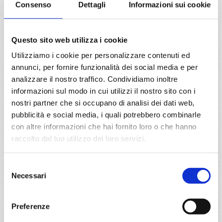
Consenso
Dettagli
Informazioni sui cookie
24/04/2027
€ 525
Questo sito web utilizza i cookie
Utilizziamo i cookie per personalizzare contenuti ed
a partire da
annunci, per fornire funzionalità dei social media e per
€ 525
analizzare il nostro traffico. Condividiamo inoltre
informazioni sul modo in cui utilizzi il nostro sito con i
DETTAGLI
nostri partner che si occupano di analisi dei dati web,
pubblicità e social media, i quali potrebbero combinarle
con altre informazioni che hai fornito loro o che hanno
da
Marghera
con
Costa
raccolto dal tuo utilizzo dei loro servizi.
Deliziosa
Mediterraneo
8 giorni
Selezione
Necessari
del
Venezia, Bari, Corfù, Argostoli/Cefalonia, Souda Bay /
consenso
Creta, Rodi, Mykonos, Atene/Pireo
Preferenze
01/05/2027