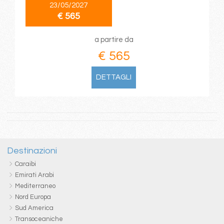
23/05/2027
€ 565
a partire da
€ 565
DETTAGLI
Destinazioni
Caraibi
Emirati Arabi
Mediterraneo
Nord Europa
Sud America
Transoceaniche