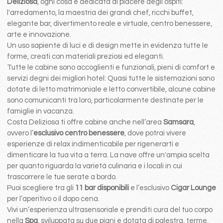
Deliziosa
, ogni cosa é dedicata al piacere degli ospiti:
l'arredamento, la maestria dei grandi chef, ricchi buffet,
elegante bar, divertimento reale e virtuale, centro benessere,
arte e innovazione.
Un uso sapiente di luci e di design mette in evidenza tutte le
forme, creati con materiali preziosi ed eleganti.
Tutte le cabine sono accoglienti e funzionali, pieni di comfort e
servizi degni dei migliori hotel: Quasi tutte le sistemazioni sono
dotate di letto matrimoniale e letto convertibile, alcune cabine
sono comunicanti tra loro, particolarmente destinate per le
famiglie in vacanza.
Costa Deliziosa ti offre cabine anche nell’area
Samsara
,
ovvero l’
esclusivo centro benessere
, dove potrai vivere
esperienze di relax indimenticabile per rigenerarti e
dimenticare la tua vita a terra. La nave offre un'ampia scelta
per quanto riguarda la varietà culinaria e i locali in cui
trascorrere le tue serate a bordo.
Puoi scegliere tra gli
11 bar disponibili
e l’esclusivo
Cigar Lounge
per l’aperitivo o il dopo cena.
Vivi un’esperienza ultrasensoriale e prenditi cura del tuo corpo
nella
Spa
, sviluppata su due piani e dotata di palestra, terme,