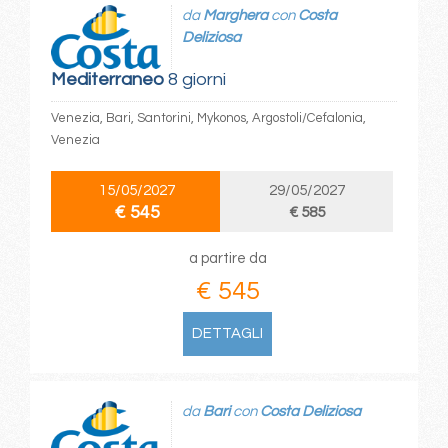
da
Marghera
con
Costa
Deliziosa
Mediterraneo
8 giorni
Venezia, Bari, Santorini, Mykonos, Argostoli/Cefalonia,
Venezia
15/05/2027
29/05/2027
€ 545
€ 585
a partire da
€ 545
DETTAGLI
da
Bari
con
Costa Deliziosa