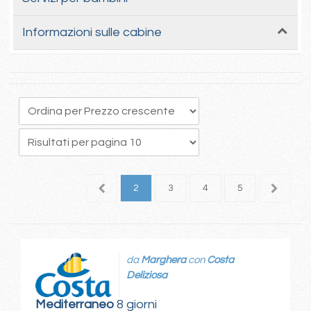
Informazioni sulle cabine
1
2
3
4
5
6
da
Marghera
con
Costa
Deliziosa
Mediterraneo
8 giorni