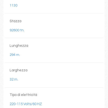
1130
Stazza
92600 tn.
Lunghezza
294 m.
Larghezza
32 m.
Tipo di elettricità
220-115 Volts/60 HZ