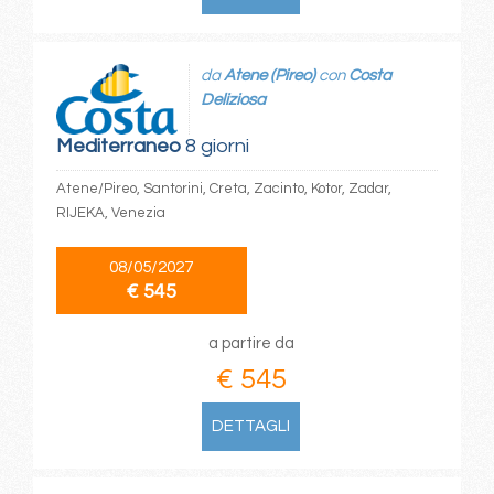
da
Atene (Pireo)
con
Costa
Deliziosa
Mediterraneo
8 giorni
Atene/Pireo, Santorini, Creta, Zacinto, Kotor, Zadar,
RIJEKA, Venezia
08/05/2027
€ 545
a partire da
€ 545
DETTAGLI