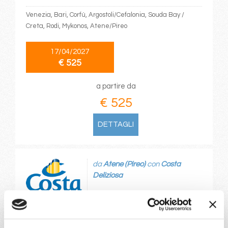
Venezia, Bari, Corfù, Argostoli/Cefalonia, Souda Bay /
Creta, Rodi, Mykonos, Atene/Pireo
17/04/2027
€ 525
a partire da
€ 525
DETTAGLI
da
Atene (Pireo)
con
Costa
Deliziosa
Mediterraneo
8 giorni
Atene/Pireo, Santorini, Creta, Zacinto, Kotor, Dubrovnik,
Spalato, Venezia