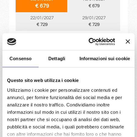
€ 679
€ 679
22/01/2027
29/01/2027
€ 729
€ 729
a partire da
€ 679
Consenso
Dettagli
Informazioni sui cookie
DETTAGLI
Questo sito web utilizza i cookie
da
Civitavecchia
con
MSC
Utilizziamo i cookie per personalizzare contenuti ed
Musica
annunci, per fornire funzionalità dei social media e per
Lay out
8 giorni
analizzare il nostro traffico. Condividiamo inoltre
Civitavecchia, Genova, Marsiglia, Valencia, Ibiza, Cagliari,
informazioni sul modo in cui utilizzi il nostro sito con i
Civitavecchia, Valletta, Civitavecchia
nostri partner che si occupano di analisi dei dati web,
pubblicità e social media, i quali potrebbero combinarle
14/09/2026
con altre informazioni che hai fornito loro o che hanno