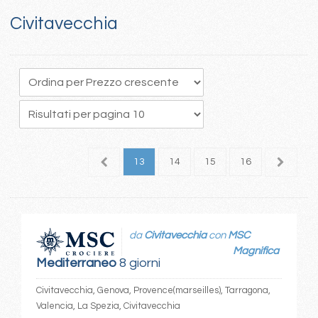
Civitavecchia
9
10
11
12
13
14
15
16
17
1
da
Civitavecchia
con
MSC
Magnifica
Mediterraneo
8 giorni
Civitavecchia, Genova, Provence(marseilles), Tarragona,
Valencia, La Spezia, Civitavecchia