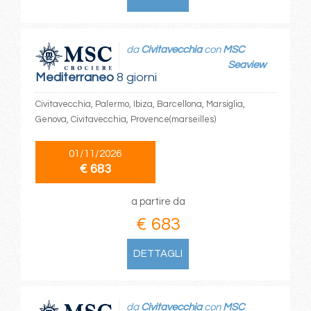
da
Civitavecchia
con
MSC
Seaview
Mediterraneo
8 giorni
Civitavecchia, Palermo, Ibiza, Barcellona, Marsiglia,
Genova, Civitavecchia, Provence(marseilles)
01/11/2026
€ 683
a partire da
€ 683
DETTAGLI
da
Civitavecchia
con
MSC