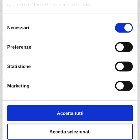
€ 683
raccolto dal tuo utilizzo dei loro servizi.
a partire da
Selezione
€ 683
Necessari
del
consenso
DETTAGLI
Preferenze
da
Civitavecchia
con
MSC
Statistiche
Grandiosa
Mediterraneo
8 giorni
Marketing
Civitavecchia, Palma de mallorca, Barcellona, Cannes,
Genova, La Spezia, Civitavecchia
07/10/2026
14/10/2026
Accetta tutti
€ 683
€ 683
Accetta selezionati
a partire da