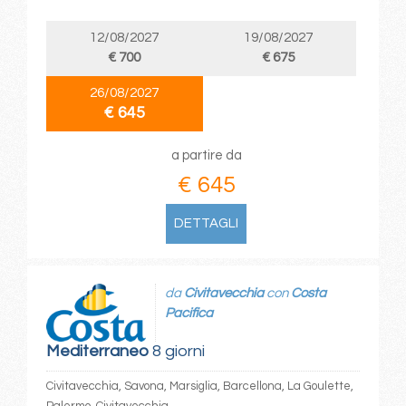
12/08/2027
19/08/2027
€ 700
€ 675
26/08/2027
€ 645
a partire da
€ 645
DETTAGLI
da
Civitavecchia
con
Costa
Pacifica
Mediterraneo
8 giorni
Civitavecchia, Savona, Marsiglia, Barcellona, La Goulette,