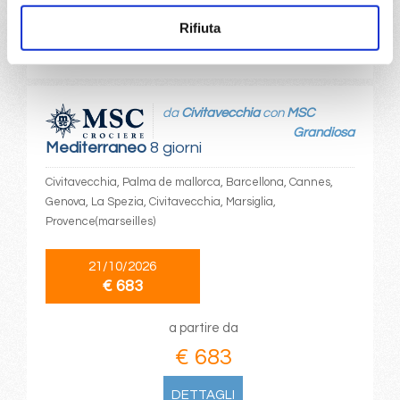
€ 683
Rifiuta
DETTAGLI
da
Civitavecchia
con
MSC
Grandiosa
Mediterraneo
8 giorni
Civitavecchia, Palma de mallorca, Barcellona, Cannes,
Genova, La Spezia, Civitavecchia, Marsiglia,
Provence(marseilles)
21/10/2026
€ 683
a partire da
€ 683
DETTAGLI