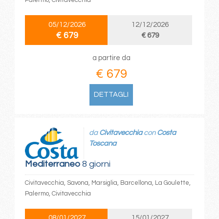
Palermo, Civitavecchia
05/12/2026
12/12/2026
€ 679
€ 679
a partire da
€ 679
DETTAGLI
da
Civitavecchia
con
Costa
Toscana
Mediterraneo
8 giorni
Civitavecchia, Savona, Marsiglia, Barcellona, La Goulette,
Palermo, Civitavecchia
08/01/2027
15/01/2027