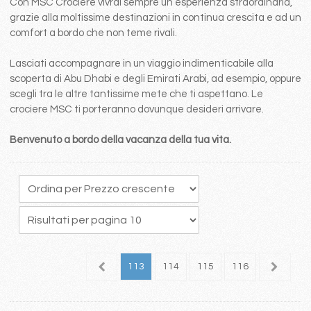
Con MSC Crociere vivrai sempre un esperienza straordinaria,
grazie alla moltissime destinazioni in continua crescita e ad un
comfort a bordo che non teme rivali.
Lasciati accompagnare in un viaggio indimenticabile alla
scoperta di Abu Dhabi e degli Emirati Arabi, ad esempio, oppure
scegli tra le altre tantissime mete che ti aspettano. Le
crociere MSC ti porteranno dovunque desideri arrivare.
Benvenuto a bordo della vacanza della tua vita.
09
110
111
112
113
114
115
116
117
1