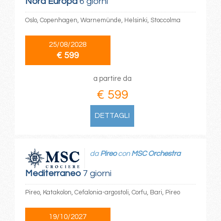
Nord Europa
6 giorni
Oslo, Copenhagen, Warnemünde, Helsinki, Stoccolma
25/08/2028
€ 599
a partire da
€ 599
DETTAGLI
da
Pireo
con
MSC Orchestra
Mediterraneo
7 giorni
Pireo, Katakolon, Cefalonia-argostoli, Corfu, Bari, Pireo
19/10/2027