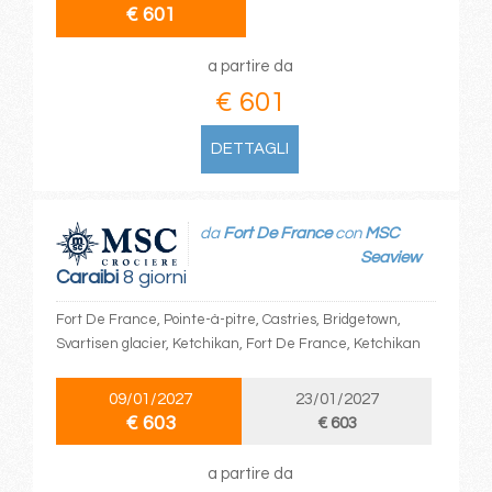
€ 601
a partire da
€ 601
DETTAGLI
da
Fort De France
con
MSC
Seaview
Caraibi
8 giorni
Fort De France, Pointe-à-pitre, Castries, Bridgetown,
Svartisen glacier, Ketchikan, Fort De France, Ketchikan
09/01/2027
23/01/2027
€ 603
€ 603
a partire da