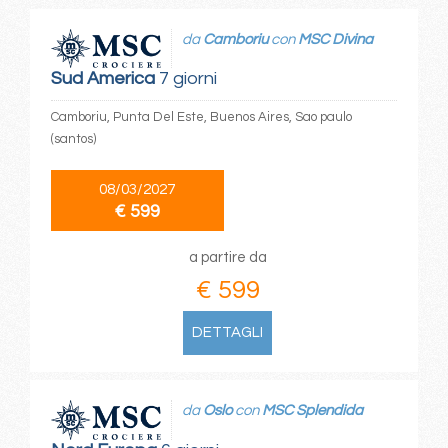
da
Camboriu
con
MSC Divina
Sud America
7 giorni
Camboriu, Punta Del Este, Buenos Aires, Sao paulo
(santos)
08/03/2027
€ 599
a partire da
€ 599
DETTAGLI
da
Oslo
con
MSC Splendida