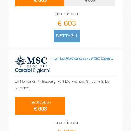
€ 603
€ 603
a partire da
€ 603
DETTAGLI
da
La Romana
con
MSC Opera
Caraibi
8 giorni
La Romana, Philipsburg, Fort De France, St. John S, La
Romana
19/04/2027
€ 603
a partire da