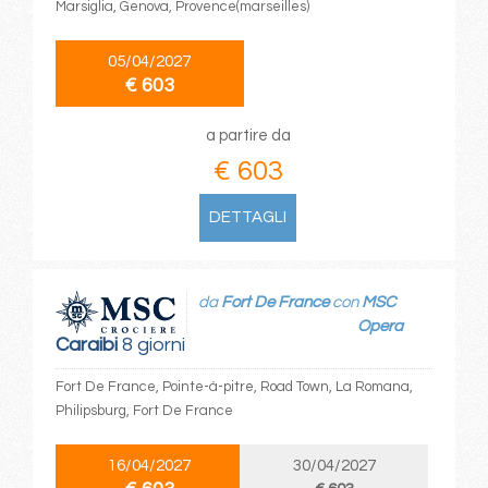
Marsiglia, Genova, Provence(marseilles)
05/04/2027
€ 603
a partire da
€ 603
DETTAGLI
da
Fort De France
con
MSC
Opera
Caraibi
8 giorni
Fort De France, Pointe-à-pitre, Road Town, La Romana,
Philipsburg, Fort De France
16/04/2027
30/04/2027