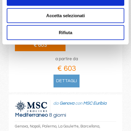
Mediterraneo
8 giorni
Accetta selezionati
Barcellona, Marsiglia, Genova, Napoli, Palermo, La
Goulette, Barcellona, Provence(marseilles)
Rifiuta
03/04/2027
€ 603
a partire da
€ 603
DETTAGLI
da
Genova
con
MSC Euribia
Mediterraneo
8 giorni
Genova, Napoli, Palermo, La Goulette, Barcellona,