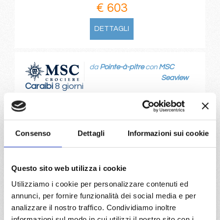
€ 603
DETTAGLI
da
Pointe-à-pitre
con
MSC
Seaview
Caraibi
8 giorni
Pointe-à-pitre, Castries, Bridgetown, Svartisen glacier,
Ketchikan, Fort De France, Pointe-à-pitre, Ketchikan
Consenso
Dettagli
Informazioni sui cookie
10/01/2027
24/01/2027
€ 603
€ 603
Questo sito web utilizza i cookie
a partire da
Utilizziamo i cookie per personalizzare contenuti ed
€ 603
annunci, per fornire funzionalità dei social media e per
analizzare il nostro traffico. Condividiamo inoltre
DETTAGLI
informazioni sul modo in cui utilizzi il nostro sito con i