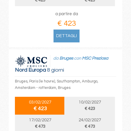
€ 423
€ 423
a partire da
€ 423
DETTAGLI
da
Bruges
con
MSC Preziosa
Nord Europa
8 giorni
Bruges, Paris (le havre), Southampton, Amburgo,
Amsterdam - rotterdam, Bruges
03/02/2027
10/02/2027
€ 423
€ 423
17/02/2027
24/02/2027
€ 473
€ 473