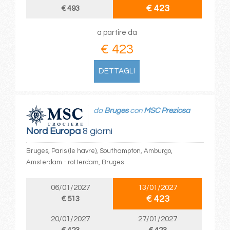
€ 423
€ 493
a partire da
€ 423
DETTAGLI
da
Bruges
con
MSC Preziosa
Nord Europa
8 giorni
Bruges, Paris (le havre), Southampton, Amburgo,
Amsterdam - rotterdam, Bruges
06/01/2027
13/01/2027
€ 423
€ 513
20/01/2027
27/01/2027