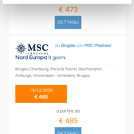
€ 473
DETTAGLI
da
Bruges
con
MSC Preziosa
Nord Europa
9 giorni
Bruges, Cherbourg, Paris (le havre), Southampton,
Amburgo, Amsterdam - rotterdam, Bruges
15/12/2026
€ 485
a partire da
€ 485
DETTAGLI