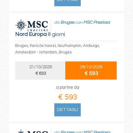
da
Bruges
con
MSC Preziosa
Nord Europa
8 giorni
Bruges, Paris (le havre), Southampton, Amburgo,
Amsterdam - rotterdam, Bruges
21/10/2026
28/10/2026
€ 593
€ 633
a partire da
€ 593
DETTAGLI
da
Bruges
con
MSC Preziosa