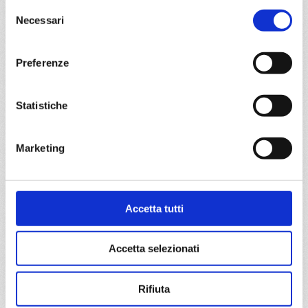
Selezione
Necessari
DETTAGLI
del
consenso
Preferenze
da
Bruges
con
MSC Preziosa
Nord Europa
8 giorni
Statistiche
Bruges, Paris (le havre), Southampton, Amburgo,
Amsterdam - rotterdam, Bruges
Marketing
03/03/2027
10/03/2027
€ 473
€ 473
Accetta tutti
17/03/2027
24/03/2027
€ 473
€ 503
Accetta selezionati
31/03/2027
€ 853
Rifiuta
a partire da