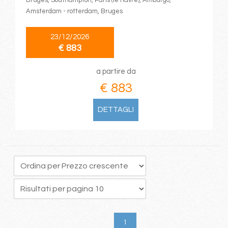
Bruges, Southampton, Paris (le havre), Amburgo,
Amsterdam - rotterdam, Bruges
23/12/2026
€ 883
a partire da
€ 883
DETTAGLI
1