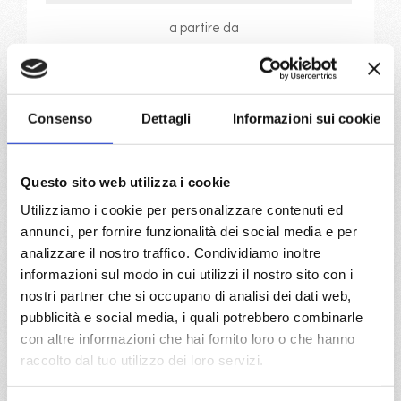
a partire da
€ 423
DETTAGLI
Consenso
Dettagli
Informazioni sui cookie
da
Bruges
con
MSC Preziosa
Questo sito web utilizza i cookie
Nord Europa
8 giorni
Utilizziamo i cookie per personalizzare contenuti ed
annunci, per fornire funzionalità dei social media e per
Bruges, Paris (le havre), Southampton, Amburgo,
analizzare il nostro traffico. Condividiamo inoltre
Amsterdam - rotterdam, Bruges
informazioni sul modo in cui utilizzi il nostro sito con i
nostri partner che si occupano di analisi dei dati web,
02/12/2026
30/12/2026
pubblicità e social media, i quali potrebbero combinarle
€ 423
€ 1.023
con altre informazioni che hai fornito loro o che hanno
raccolto dal tuo utilizzo dei loro servizi.
a partire da
€ 423