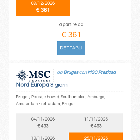
09/12/2026
€ 361
a partire da
€ 361
DETTAGLI
da
Bruges
con
MSC Preziosa
Nord Europa
8 giorni
Bruges, Paris (le havre), Southampton, Amburgo,
Amsterdam - rotterdam, Bruges
04/11/2026
11/11/2026
€ 493
€ 493
18/11/2026
25/11/2026