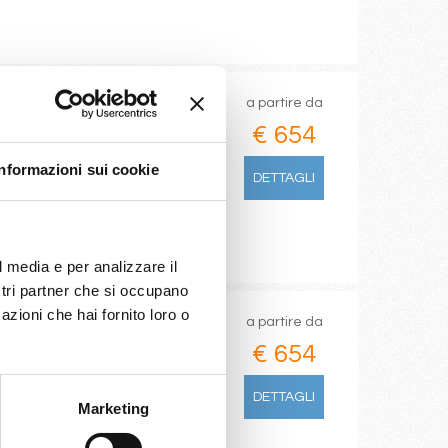
a partire da
€ 654
arseilles)
Informazioni sui cookie
DETTAGLI
l media e per analizzare il
ostri partner che si occupano
azioni che hai fornito loro o
a partire da
€ 654
ine Reserve, Miami
DETTAGLI
Marketing