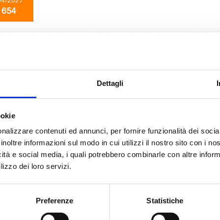
04/2027
 654
Mediterraneo
8 giorni
da
Valletta
con
MSC World Asia
, Barcellona, Marsiglia, Genova, Civitavecchia, Messina, Valletta, Provence(m
Dettagli
04/2027
ookie
 654
nalizzare contenuti ed annunci, per fornire funzionalità dei socia
inoltre informazioni sul modo in cui utilizzi il nostro sito con i n
icità e social media, i quali potrebbero combinarle con altre inform
Caraibi
8 giorni
lizzo dei loro servizi.
da
Miami
con
MSC Seaside
Nassau, Ocean Cay Msc Marine Reserve, Miami, Nassau, Ocean Cay Msc Mar
Preferenze
Statistiche
06/2027
21/06/2027