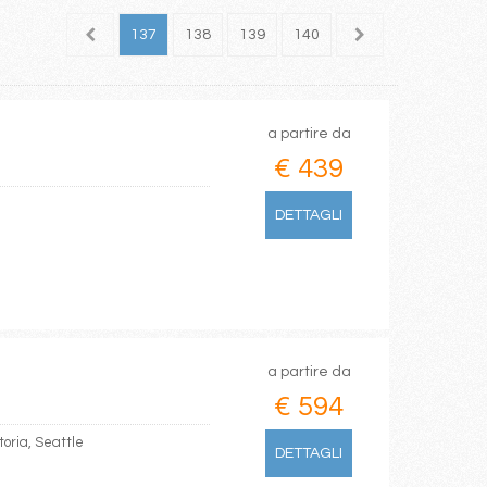
135
136
137
138
139
140
141
142
143
a partire da
€ 439
DETTAGLI
a partire da
€ 594
oria, Seattle
DETTAGLI