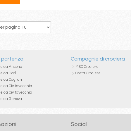
126
127
128
129
130
131
132
133
134
i partenza
Compagnie di crociera
re da Ancona
MSC Crociere
re da Bari
Costa Crociere
e da Cagliari
re da Civitavecchia
re da Civitavecchia
re da Genova
azioni
Social