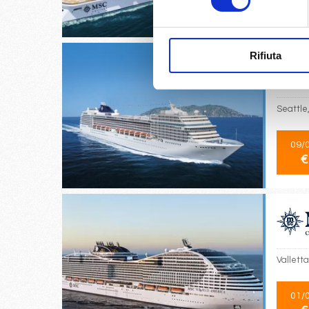
€
Rifiuta
Seattle
09/
€
Valletta
01/