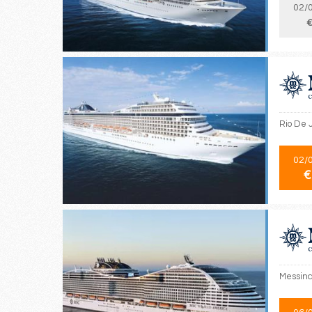
02/
€
Rio De 
02/
€
Messina