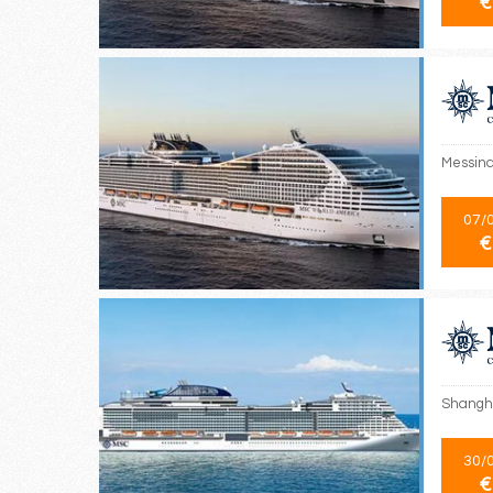
€
Messina
07/
€
Shangha
30/
€