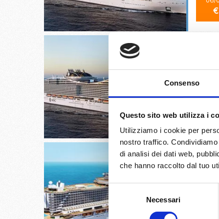
06/
€
Valletta
Consenso
07/
Questo sito web utilizza i c
€
Utilizziamo i cookie per perso
nostro traffico. Condividiamo 
di analisi dei dati web, pubbl
che hanno raccolto dal tuo uti
Selezione
Miami, 
Necessari
del
consenso
07/