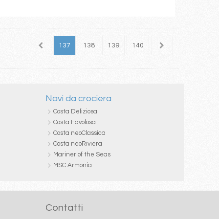
135
136
137
138
139
140
141
142
143
Navi da crociera
Costa Deliziosa
Costa Favolosa
Costa neoClassica
Costa neoRiviera
Mariner of the Seas
MSC Armonia
Contatti