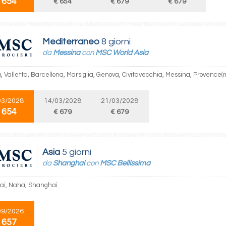
 654
€ 654
€ 679
€ 679
Mediterraneo
8 giorni
da
Messina
con
MSC World Asia
, Valletta, Barcellona, Marsiglia, Genova, Civitavecchia, Messina, Provence(m
03/2028
14/03/2028
21/03/2028
 654
€ 679
€ 679
Asia
5 giorni
da
Shanghai
con
MSC Bellissima
i, Naha, Shanghai
09/2026
 657