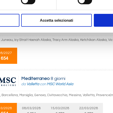
 654
€ 694
Accetta selezionati
Alaska
8 giorni
da
Seattle
con
MSC Poesia
, Juneau, Icy Strait Hoonah Alaska, Tracy Arm Alaska, Ketchikan Alaska, Vict
08/2027
 654
Mediterraneo
8 giorni
da
Valletta
con
MSC World Asia
, Barcellona, Marsiglia, Genova, Civitavecchia, Messina, Valletta, Provence(m
03/2028
08/03/2028
15/03/2028
22/03/2028