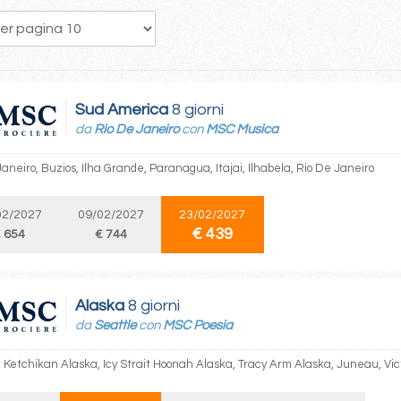
126
127
128
129
130
131
132
133
134
Sud America
8 giorni
da
Rio De Janeiro
con
MSC Musica
aneiro, Buzios, Ilha Grande, Paranagua, Itajai, Ilhabela, Rio De Janeiro
02/2027
09/02/2027
23/02/2027
€ 439
 654
€ 744
Alaska
8 giorni
da
Seattle
con
MSC Poesia
, Ketchikan Alaska, Icy Strait Hoonah Alaska, Tracy Arm Alaska, Juneau, Vict