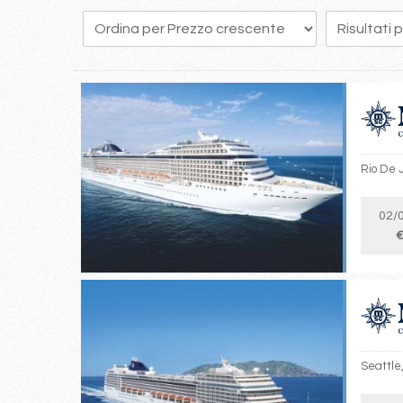
117
118
119
120
121
122
123
124
125
Rio De J
02/
€
Seattle