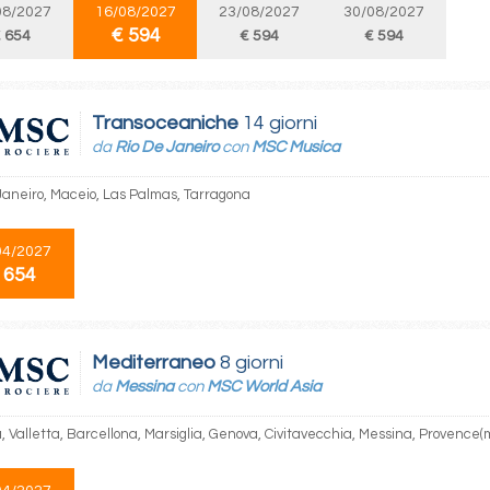
08/2027
16/08/2027
23/08/2027
30/08/2027
€ 594
 654
€ 594
€ 594
Transoceaniche
14 giorni
da
Rio De Janeiro
con
MSC Musica
Janeiro, Maceio, Las Palmas, Tarragona
04/2027
 654
Mediterraneo
8 giorni
da
Messina
con
MSC World Asia
, Valletta, Barcellona, Marsiglia, Genova, Civitavecchia, Messina, Provence(m