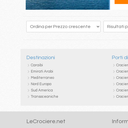
117
118
119
120
121
122
123
124
125
Destinazioni
Porti d
Caraibi
Crocie
Emirati Arabi
Crocie
Mediterraneo
Crocier
Nord Europa
Crocie
Sud America
Crocie
Transoceaniche
Crocie
LeCrociere.net
Inform