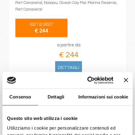
Port Canaveral, Nassau, Ocean Cay Msc Marine Reserve,
Port Canaveral
02/12/2027
€ 244
a partire da
€ 244
DETTAGLI
da
Port Canaveral
con
MSC
Consenso
Dettagli
Informazioni sui cookie
Grandiosa
Caraibi
4 giorni
Port Canaveral, Ocean Cay Msc Marine Reserve, Nassau,
Questo sito web utilizza i cookie
Port Canaveral
Utilizziamo i cookie per personalizzare contenuti ed
annunci, per fornire funzionalità dei social media e per