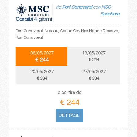
da
Port Canaveral
con
MSC
Seashore
Caraibi
4 giorni
Port Canaveral, Nassau, Ocean Cay Msc Marine Reserve,
Port Canaveral
06/05/2027
13/05/2027
€ 244
€ 244
20/05/2027
27/05/2027
€ 334
€ 334
a partire da
€ 244
DETTAGLI