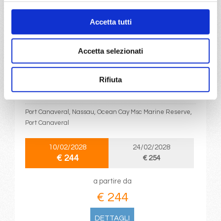
€ 244
Accetta tutti
DETTAGLI
Accetta selezionati
da
Port Canaveral
con
MSC
Rifiuta
Grandiosa
Caraibi
4 giorni
Port Canaveral, Nassau, Ocean Cay Msc Marine Reserve,
Port Canaveral
10/02/2028
24/02/2028
€ 244
€ 254
a partire da
€ 244
DETTAGLI