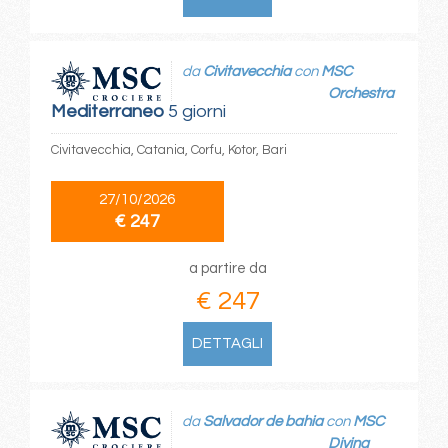
da
Civitavecchia
con
MSC
Orchestra
Mediterraneo
5 giorni
Civitavecchia, Catania, Corfu, Kotor, Bari
27/10/2026
€ 247
a partire da
€ 247
DETTAGLI
da
Salvador de bahia
con
MSC
Divina