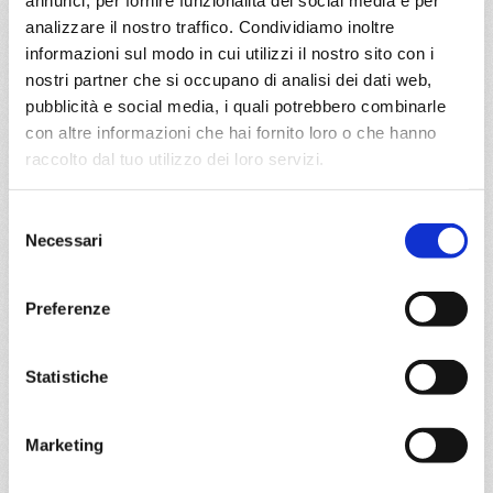
09/12/2027
16/12/2027
analizzare il nostro traffico. Condividiamo inoltre
€ 244
€ 244
informazioni sul modo in cui utilizzi il nostro sito con i
nostri partner che si occupano di analisi dei dati web,
a partire da
pubblicità e social media, i quali potrebbero combinarle
€ 244
con altre informazioni che hai fornito loro o che hanno
raccolto dal tuo utilizzo dei loro servizi.
DETTAGLI
Selezione
Necessari
del
da
Port Canaveral
con
MSC
consenso
Grandiosa
Caraibi
4 giorni
Preferenze
Port Canaveral, Ocean Cay Msc Marine Reserve, Nassau,
Port Canaveral
Statistiche
03/02/2028
17/02/2028
€ 244
€ 274
Marketing
a partire da