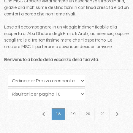
Con MSC Crociere vivrai sempre un esperienza straordinaria,
grazie alla moltissime destinazioni in continua crescita e ad un
comfort a bordo che non teme rivali.
Lasciati accompagnare in un viaggio indimenticabile alla
scoperta di Abu Dhabi e degli Emirati Arabi, ad esempio, oppure
scegli tra le altre tantissime mete che ti aspettano. Le
crociere MSC ti porteranno dovunque desideri arrivare.
Benvenuto a bordo della vacanza della tua vita.
4
15
16
17
18
19
20
21
22
2