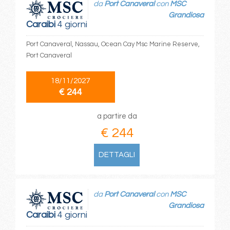
da
Port Canaveral
con
MSC
Grandiosa
Caraibi
4 giorni
Port Canaveral, Nassau, Ocean Cay Msc Marine Reserve,
Port Canaveral
18/11/2027
€ 244
a partire da
€ 244
DETTAGLI
da
Port Canaveral
con
MSC
Grandiosa
Caraibi
4 giorni