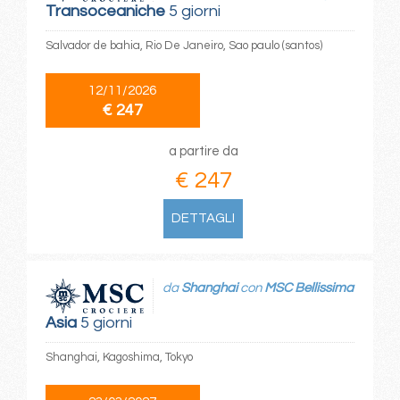
Transoceaniche
5 giorni
Salvador de bahia, Rio De Janeiro, Sao paulo (santos)
12/11/2026
€ 247
a partire da
€ 247
DETTAGLI
da
Shanghai
con
MSC Bellissima
Asia
5 giorni
Shanghai, Kagoshima, Tokyo