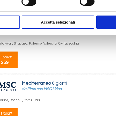
10/2027
 257
Accetta selezionati
Mediterraneo
6 giorni
da
Pireo
con
MSC Sinfonia
atakolon, Siracusa, Palermo, Valencia, Civitavecchia
10/2026
 259
Mediterraneo
6 giorni
da
Pireo
con
MSC Lirica
mirne, Istanbul, Corfu, Bari
03/2027