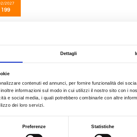
02/2027
 199
Mediterraneo
5 giorni
da
Pireo
con
MSC Orchestra
Dettagli
atakolon, Cefalonia-argostoli, Corfu, Bari
10/2028
ookie
 207
nalizzare contenuti ed annunci, per fornire funzionalità dei socia
inoltre informazioni sul modo in cui utilizzi il nostro sito con i n
icità e social media, i quali potrebbero combinarle con altre inform
Mediterraneo
5 giorni
lizzo dei loro servizi.
da
Pireo
con
MSC Sinfonia
atakolon, Cefalonia-argostoli, Corfu, Bari
Preferenze
Statistiche