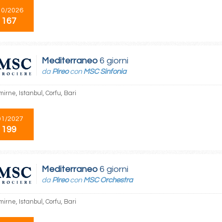
10/2026
 167
Mediterraneo
6 giorni
da
Pireo
con
MSC Sinfonia
mirne, Istanbul, Corfu, Bari
01/2027
 199
Mediterraneo
6 giorni
da
Pireo
con
MSC Orchestra
mirne, Istanbul, Corfu, Bari