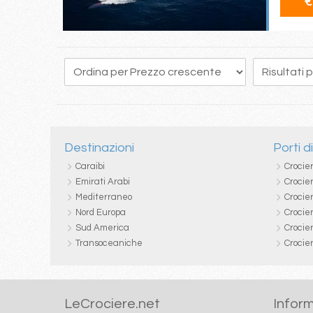
€
Destinazioni
Porti d
Caraibi
Crocie
Emirati Arabi
Crocie
Mediterraneo
Crocier
Nord Europa
Crocie
Sud America
Crocie
Transoceaniche
Crocie
LeCrociere.net
Inform