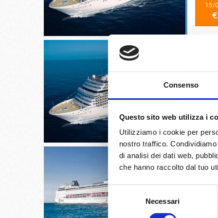
15/
€
Consenso
Pireo, K
17/
Questo sito web utilizza i c
€
Utilizziamo i cookie per perso
nostro traffico. Condividiamo 
di analisi dei dati web, pubbl
che hanno raccolto dal tuo uti
Selezione
Pireo, K
Necessari
del
consenso