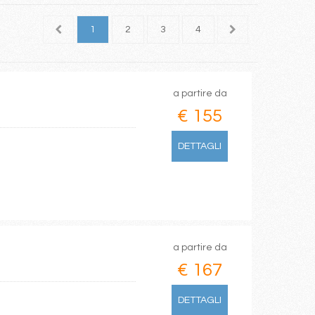
1
2
3
4
5
6
7
a partire da
€ 155
DETTAGLI
a partire da
€ 167
DETTAGLI