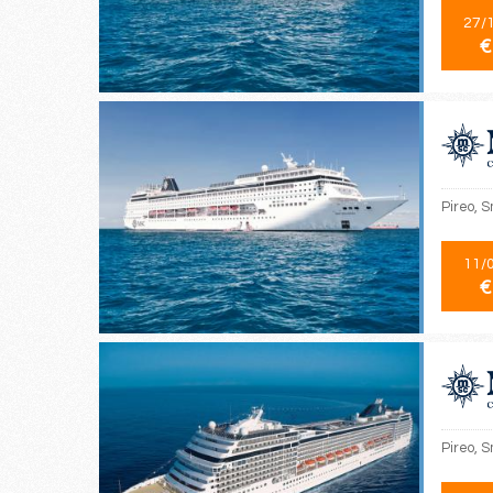
27/
€
Pireo, S
11/
€
Pireo, S