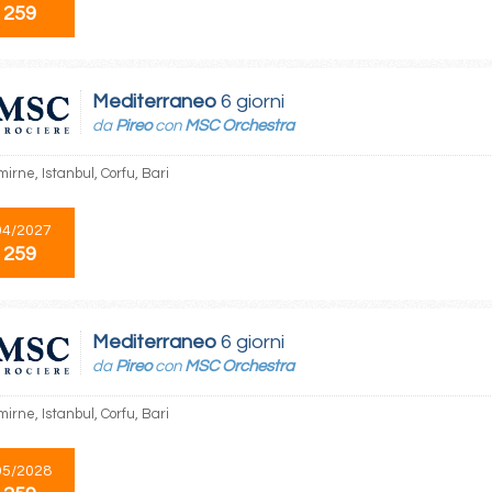
 259
Mediterraneo
6 giorni
da
Pireo
con
MSC Orchestra
mirne, Istanbul, Corfu, Bari
04/2027
 259
Mediterraneo
6 giorni
da
Pireo
con
MSC Orchestra
mirne, Istanbul, Corfu, Bari
05/2028