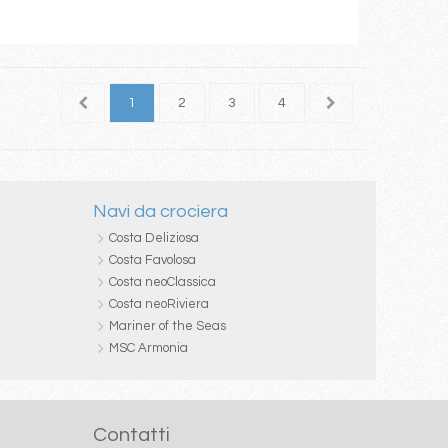
1
2
3
4
5
6
7
Navi da crociera
Costa Deliziosa
Costa Favolosa
Costa neoClassica
Costa neoRiviera
Mariner of the Seas
MSC Armonia
Contatti