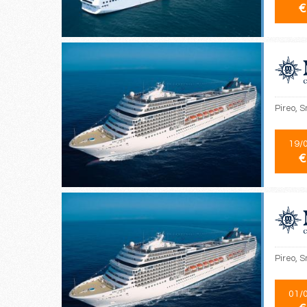
€
Pireo, S
19/
€
Pireo, S
01/