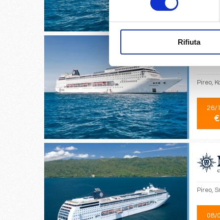
19/
€
Rifiuta
Pireo, K
26/
€
Pireo, S
08/