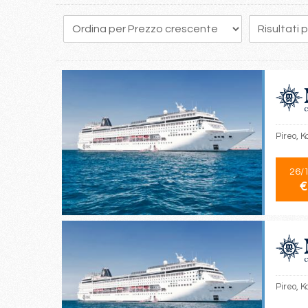
Pireo, K
26/
€
Pireo, K