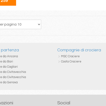
 259
i partenza
Compagnie di crociera
re da Ancona
MSC Crociere
re da Bari
Costa Crociere
e da Cagliari
re da Civitavecchia
re da Civitavecchia
re da Genova
azioni
Social