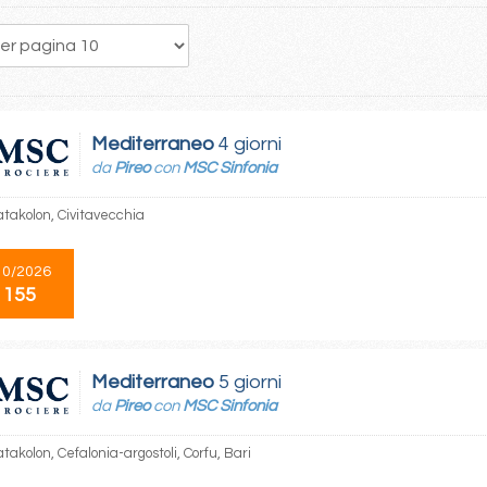
Mediterraneo
4 giorni
da
Pireo
con
MSC Sinfonia
atakolon, Civitavecchia
10/2026
 155
Mediterraneo
5 giorni
da
Pireo
con
MSC Sinfonia
atakolon, Cefalonia-argostoli, Corfu, Bari