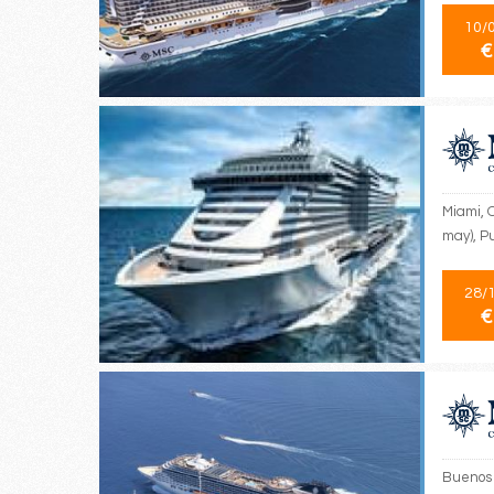
10/
€
Miami, 
may), P
28/
€
Buenos 