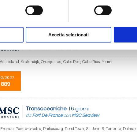
01/2027
 889
Accetta selezionati
Caraibi
11 giorni
da
Miami
con
MSC Poesia
illis island, Kralendijk, Oranjestad, Cabo Rojo, Ocho Rios, Miami
02/2027
 889
Transoceaniche
16 giorni
da
Fort De France
con
MSC Seaview
 France, Pointe-à-pitre, Philipsburg, Road Town, St. John S, Tenerife, Palma 