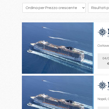
212
213
214
215
216
217
218
219
220
Civitav
04/
€
Napoli,