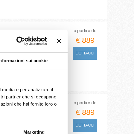
a partire da
€ 889
funchal), San Juan, Miami, Port
DETTAGLI
Informazioni sui cookie
l media e per analizzare il
ostri partner che si occupano
a partire da
azioni che hai fornito loro o
€ 889
antos), Buzios, Sao paulo
DETTAGLI
Marketing