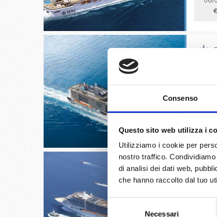
06/
€
Cannes,
Canave
Consenso
25/
€
Questo sito web utilizza i c
Utilizziamo i cookie per perso
nostro traffico. Condividiamo 
di analisi dei dati web, pubbl
che hanno raccolto dal tuo uti
Sao pau
Selezione
(santos)
Necessari
del