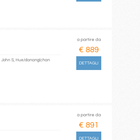
a partire da
€ 889
t. John S, Hue/danang(chan
DETTAGLI
a partire da
€ 891
DETTAGLI