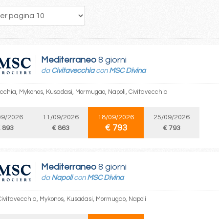
221
222
223
224
225
226
227
228
229
Mediterraneo
8 giorni
da
Civitavecchia
con
MSC Divina
ecchia, Mykonos, Kusadasi, Mormugao, Napoli, Civitavecchia
09/2026
11/09/2026
18/09/2026
25/09/2026
€ 793
 893
€ 863
€ 793
Mediterraneo
8 giorni
da
Napoli
con
MSC Divina
 Civitavecchia, Mykonos, Kusadasi, Mormugao, Napoli