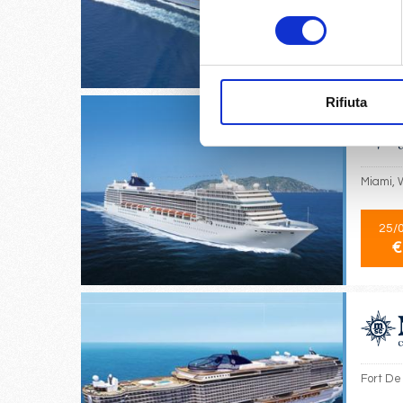
consenso
23/
€
Rifiuta
Miami, W
25/
€
Fort De