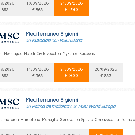
09/2026
10/09/2026
24/09/2026
€ 793
 893
€ 863
Mediterraneo
8 giorni
da
Kusadasi
con
MSC Divina
i, Mormugao, Napoli, Civitavecchia, Mykonos, Kusadasi
09/2026
14/09/2026
21/09/2026
28/09/2026
€ 833
 893
€ 963
€ 833
Mediterraneo
8 giorni
da
Palma de mallorca
con
MSC World Europa
e mallorca, Barcellona, Marsiglia, Genova, La Spezia, Civitavecchia, Palma 