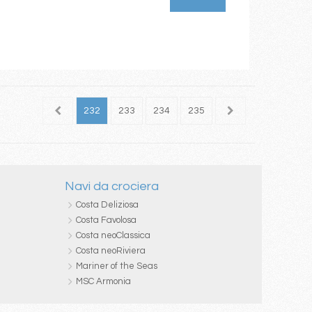
230
231
232
233
234
235
236
237
238
Navi da crociera
Costa Deliziosa
Costa Favolosa
Costa neoClassica
Costa neoRiviera
Mariner of the Seas
MSC Armonia