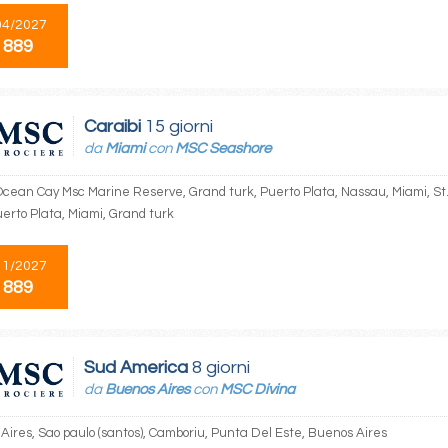
04/2027
 889
Caraibi
15 giorni
da
Miami
con
MSC Seashore
Ocean Cay Msc Marine Reserve, Grand turk, Puerto Plata, Nassau, Miami, S
uerto Plata, Miami, Grand turk
11/2027
 889
Sud America
8 giorni
da
Buenos Aires
con
MSC Divina
Aires, Sao paulo (santos), Camboriu, Punta Del Este, Buenos Aires