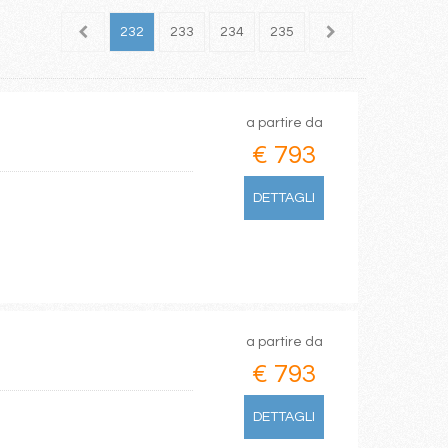
230
231
232
233
234
235
236
237
238
a partire da
€ 793
DETTAGLI
a partire da
€ 793
DETTAGLI