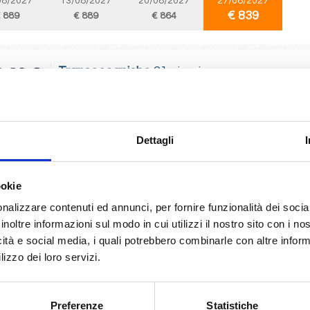
08/2027
13/08/2027
20/08/2027
27/08/2027
€ 839
 889
€ 889
€ 864
Transoceaniche
21 giorni
da
Cannes
con
MSC Grandiosa
 Genova, La Spezia, Civitavecchia, Palma de mallorca, Barcellona, Madeira (
ral
Dettagli
10/2026
 889
ookie
nalizzare contenuti ed annunci, per fornire funzionalità dei socia
inoltre informazioni sul modo in cui utilizzi il nostro sito con i n
Sud America
9 giorni
icità e social media, i quali potrebbero combinarle con altre inform
da
Sao paulo (santos)
con
MSC Divina
lizzo dei loro servizi.
lo (santos), Camboriu, Punta Del Este, Montevideo, Buenos Aires, Sao paulo (s
Preferenze
Statistiche