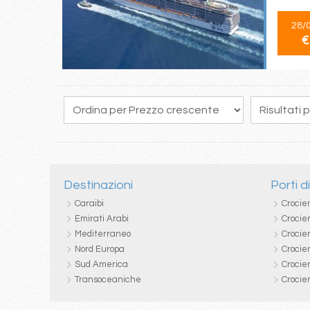
28/
€
212
213
214
215
216
217
218
219
220
Destinazioni
Porti d
Caraibi
Crocie
Emirati Arabi
Crocie
Mediterraneo
Crocier
Nord Europa
Crocie
Sud America
Crocie
Transoceaniche
Crocie