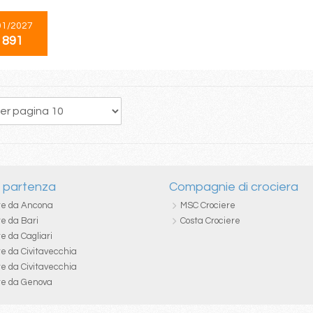
01/2027
 891
221
222
223
224
225
226
227
228
229
i partenza
Compagnie di crociera
re da Ancona
MSC Crociere
re da Bari
Costa Crociere
e da Cagliari
re da Civitavecchia
re da Civitavecchia
re da Genova