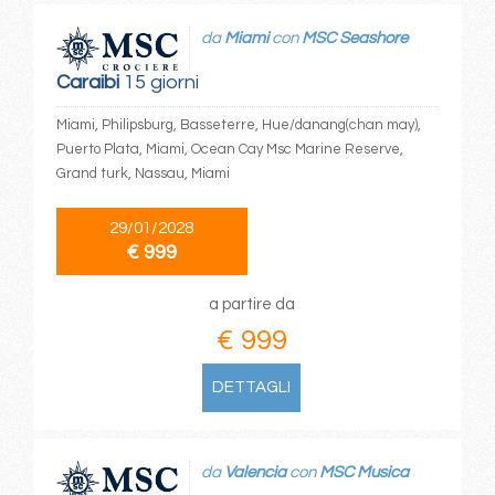
da
Miami
con
MSC Seashore
Caraibi
15 giorni
Miami, Philipsburg, Basseterre, Hue/danang(chan may),
Puerto Plata, Miami, Ocean Cay Msc Marine Reserve,
Grand turk, Nassau, Miami
29/01/2028
€ 999
a partire da
€ 999
DETTAGLI
da
Valencia
con
MSC Musica