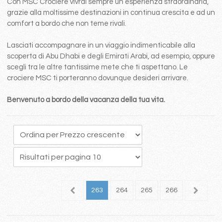
Con MSC Crociere vivrai sempre un esperienza straordinaria,
grazie alla moltissime destinazioni in continua crescita e ad un
comfort a bordo che non teme rivali.
Lasciati accompagnare in un viaggio indimenticabile alla
scoperta di Abu Dhabi e degli Emirati Arabi, ad esempio, oppure
scegli tra le altre tantissime mete che ti aspettano. Le
crociere MSC ti porteranno dovunque desideri arrivare.
Benvenuto a bordo della vacanza della tua vita.
59
260
261
262
263
264
265
266
267
2