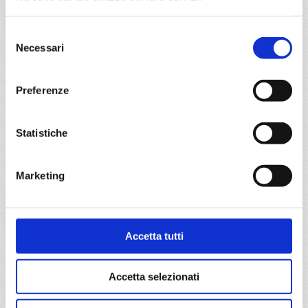
DETTAGLI
Selezione
Necessari
del
da
Palermo
con
MSC Splendida
consenso
Mediterraneo
8 giorni
Preferenze
Palermo, Valletta, Barcellona, Marsiglia, La Spezia, Napoli,
Palermo
Statistiche
05/08/2026
12/08/2026
€ 1.053
€ 1.003
Marketing
19/08/2026
26/08/2026
€ 913
€ 953
Accetta tutti
a partire da
€ 913
Accetta selezionati
DETTAGLI