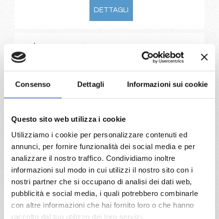
DETTAGLI
da
Valencia
con
MSC Musica
Mediterraneo
8 giorni
Consenso
Dettagli
Informazioni sui cookie
Valencia, Ibiza, Cagliari, Civitavecchia, Genova, Marsiglia,
Valencia, Provence(marseilles)
Questo sito web utilizza i cookie
13/08/2026
20/08/2026
€ 1.003
€ 953
Utilizziamo i cookie per personalizzare contenuti ed
annunci, per fornire funzionalità dei social media e per
27/08/2026
analizzare il nostro traffico. Condividiamo inoltre
€ 903
informazioni sul modo in cui utilizzi il nostro sito con i
nostri partner che si occupano di analisi dei dati web,
a partire da
pubblicità e social media, i quali potrebbero combinarle
€ 903
con altre informazioni che hai fornito loro o che hanno
raccolto dal tuo utilizzo dei loro servizi.