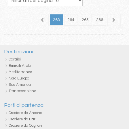
59
260
261
262
263
264
265
266
267
2
Destinazioni
Caraibi
Emirati Arabi
Mediterraneo
Nord Europa
Sud America
Transoceaniche
Porti di partenza
Crociere da Ancona
Crociere da Bari
Crociere da Cagliari