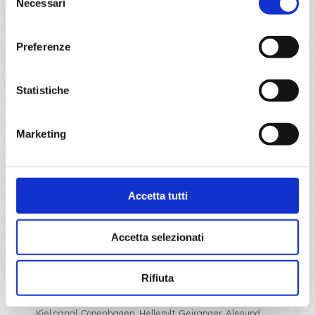
Necessari
del
consenso
Mediterraneo
8 giorni
Preferenze
Mormugao, Napoli, Civitavecchia, Mykonos, Kusadasi,
Mormugao
Statistiche
27/07/2027
€ 1.023
Marketing
a partire da
€ 1.023
Accetta tutti
DETTAGLI
Accetta selezionati
da
Kiel
con
MSC Euribia
Rifiuta
Nord Europa
8 giorni
Kiel canal, Copenhagen, Hellesylt, Geiranger, Alesund,