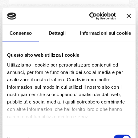
da
Paris (le havre)
con
MSC
Preziosa
Nord Europa
8 giorni
Consenso
Dettagli
Informazioni sui cookie
Paris (le havre), Southampton, Amburgo, Amsterdam -
rotterdam, Bruges, Paris (le havre), Bruges, Amsterdam -
rotterdam
Questo sito web utilizza i cookie
Utilizziamo i cookie per personalizzare contenuti ed
31/12/2026
annunci, per fornire funzionalità dei social media e per
€ 1.023
analizzare il nostro traffico. Condividiamo inoltre
informazioni sul modo in cui utilizzi il nostro sito con i
a partire da
nostri partner che si occupano di analisi dei dati web,
€ 1.023
pubblicità e social media, i quali potrebbero combinarle
con altre informazioni che hai fornito loro o che hanno
DETTAGLI
raccolto dal tuo utilizzo dei loro servizi.
Selezione
da
Mormugao
con
MSC Divina