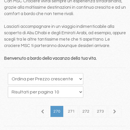
Con MSC Crociere vivrai sempre un esperienza straordinaria,
grazie alla moltissime destinazioni in continua crescita e ad un
comfort a bordo che non teme rivali.
Lasciati accompagnare in un viaggio indimenticabile alla
scoperta di Abu Dhabi e degli Emirati Arabi, ad esempio, oppure
scegli tra le altre tantissime mete che ti aspettano. Le
crociere MSC ti porteranno dovunque desideri arrivare.
Benvenuto a bordo della vacanza della tua vita.
66
267
268
269
270
271
272
273
274
2