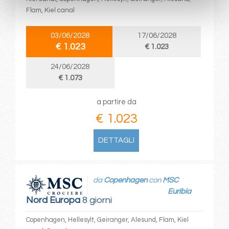
Flam, Kiel canal
03/06/2028
17/06/2028
€ 1.023
€ 1.023
24/06/2028
€ 1.073
a partire da
€ 1.023
DETTAGLI
da
Copenhagen
con
MSC
Euribia
Nord Europa
8 giorni
Copenhagen, Hellesylt, Geiranger, Alesund, Flam, Kiel