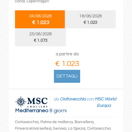
canal, Copenhagen
04/06/2028
18/06/2028
€ 1.023
€ 1.023
25/06/2028
€ 1.073
a partire da
€ 1.023
DETTAGLI
da
Civitavecchia
con
MSC World
Europa
Mediterraneo
8 giorni
Civitavecchia, Palma de mallorca, Barcellona,
Provence(marseilles), Genova, La Spezia, Civitavecchia