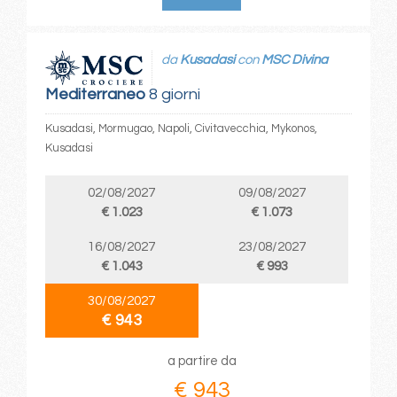
da
Kusadasi
con
MSC Divina
Mediterraneo
8 giorni
Kusadasi, Mormugao, Napoli, Civitavecchia, Mykonos,
Kusadasi
02/08/2027
09/08/2027
€ 1.023
€ 1.073
16/08/2027
23/08/2027
€ 1.043
€ 993
30/08/2027
€ 943
a partire da
€ 943