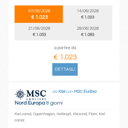
07/06/2028
14/06/2028
€ 1.023
€ 1.033
21/06/2028
28/06/2028
€ 1.053
€ 1.083
a partire da
€ 1.023
DETTAGLI
da
Kiel
con
MSC Euribia
Nord Europa
8 giorni
Kiel canal, Copenhagen, Hellesylt, Alesund, Flam, Kiel
canal