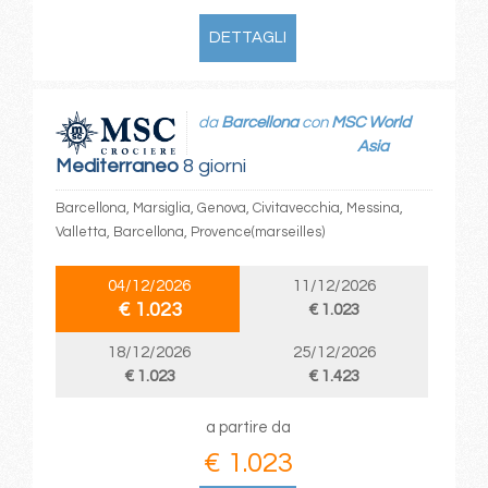
DETTAGLI
da
Barcellona
con
MSC World
Asia
Mediterraneo
8 giorni
Barcellona, Marsiglia, Genova, Civitavecchia, Messina,
Valletta, Barcellona, Provence(marseilles)
04/12/2026
11/12/2026
€ 1.023
€ 1.023
18/12/2026
25/12/2026
€ 1.023
€ 1.423
a partire da
€ 1.023