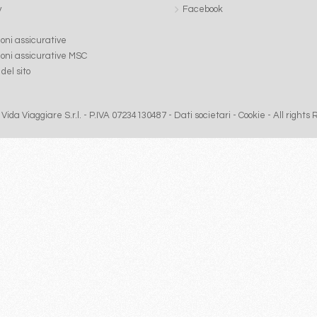
y
Facebook
ioni assicurative
ioni assicurative MSC
del sito
Vida Viaggiare S.r.l. - P.IVA 07234130487 -
Dati societari
-
Cookie
- All rights