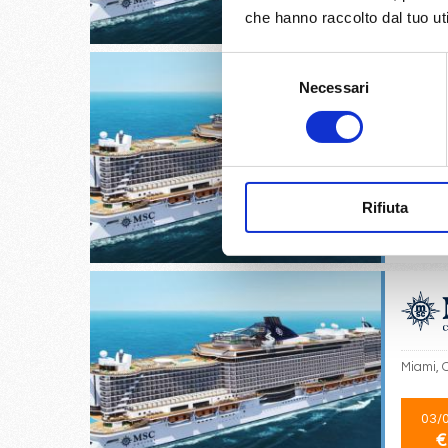
€
che hanno raccolto dal tuo uti
Selezione
Necessari
del
consenso
Miami, 
09/
Rifiuta
€
Miami, 
03/
€