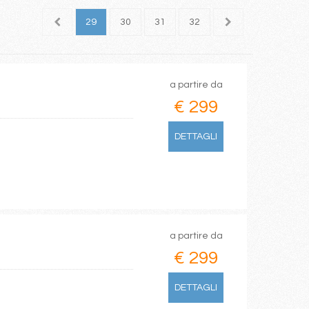
27
28
29
30
31
32
33
34
35
a partire da
€ 299
DETTAGLI
a partire da
€ 299
DETTAGLI