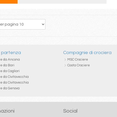
18
19
20
21
22
23
24
25
26
i partenza
Compagnie di crociera
re da Ancona
MSC Crociere
re da Bari
Costa Crociere
e da Cagliari
re da Civitavecchia
re da Civitavecchia
re da Genova
azioni
Social