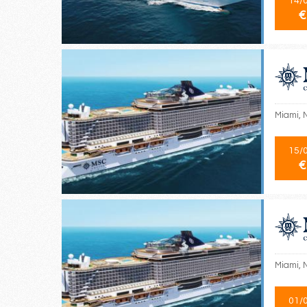
14/
€
Miami, 
15/
€
Miami, 
01/