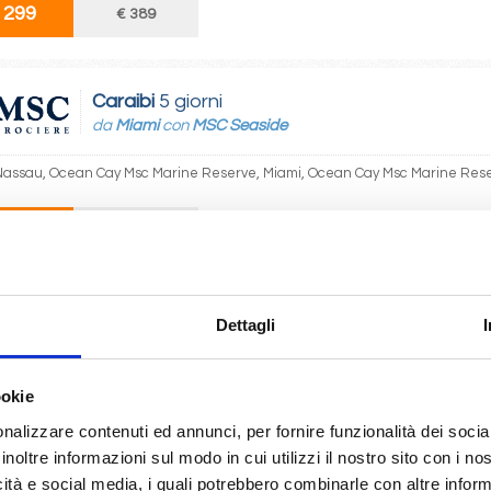
 299
€ 389
Caraibi
5 giorni
da
Miami
con
MSC Seaside
Nassau, Ocean Cay Msc Marine Reserve, Miami, Ocean Cay Msc Marine Res
03/2027
22/03/2027
 299
€ 389
Dettagli
Caraibi
5 giorni
da
Miami
con
MSC Seaside
ookie
Nassau, Ocean Cay Msc Marine Reserve, Miami
nalizzare contenuti ed annunci, per fornire funzionalità dei socia
inoltre informazioni sul modo in cui utilizzi il nostro sito con i n
03/2027
icità e social media, i quali potrebbero combinarle con altre inform