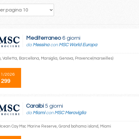
18
19
20
21
22
23
24
25
26
Mediterraneo
6 giorni
da
Messina
con
MSC World Europa
, Valletta, Barcellona, Marsiglia, Genova, Provence(marseilles)
11/2026
 299
Caraibi
5 giorni
da
Miami
con
MSC Meraviglia
Ocean Cay Msc Marine Reserve, Grand bahama island, Miami