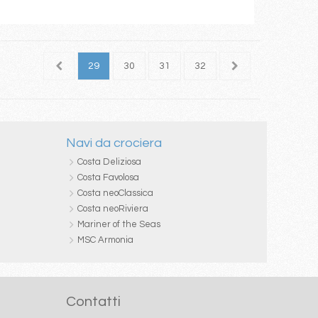
27
28
29
30
31
32
33
34
35
Navi da crociera
Costa Deliziosa
Costa Favolosa
Costa neoClassica
Costa neoRiviera
Mariner of the Seas
MSC Armonia
Contatti