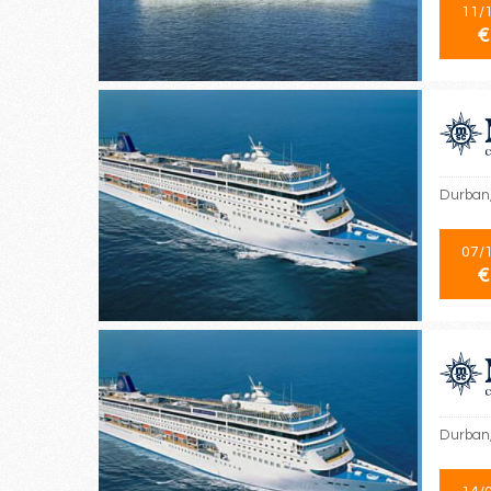
11/
€
Durban,
07/
€
Durban,