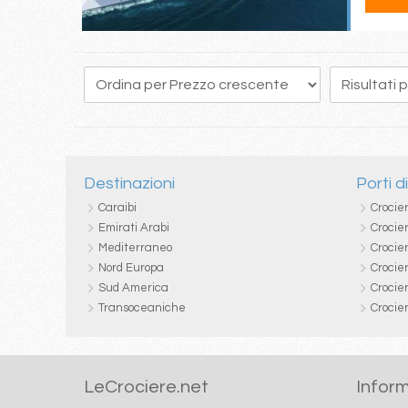
9
10
11
12
13
14
15
16
17
Destinazioni
Porti d
Caraibi
Crocie
Emirati Arabi
Crocie
Mediterraneo
Crocier
Nord Europa
Crocie
Sud America
Crocie
Transoceaniche
Crocie
LeCrociere.net
Inform