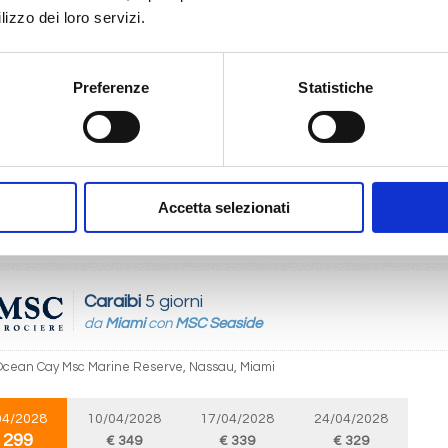
 299
lizzo dei loro servizi.
Caraibi
5 giorni
Preferenze
Statistiche
da
Miami
con
MSC Seaside
Nassau, Ocean Cay Msc Marine Reserve, Miami
08/2027
Accetta selezionati
 299
Caraibi
5 giorni
da
Miami
con
MSC Seaside
Ocean Cay Msc Marine Reserve, Nassau, Miami
04/2028
10/04/2028
17/04/2028
24/04/2028
 299
€ 349
€ 339
€ 329