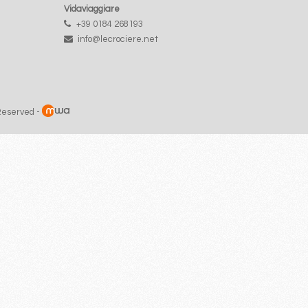
Vidaviaggiare
+39 0184 268193
info@lecrociere.net
 Reserved -