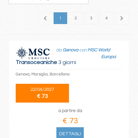
1
2
3
4
5
da
Genova
con
MSC World
Europa
Transoceaniche
3 giorni
Genova, Marsiglia, Barcellona
22/04/2027
€ 73
a partire da
€ 73
DETTAGLI