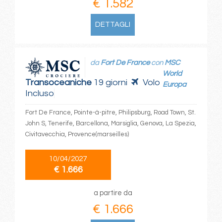
€ 1.582
DETTAGLI
da
Fort De France
con
MSC
World
Transoceaniche
19 giorni
Volo
Europa
Incluso
Fort De France, Pointe-à-pitre, Philipsburg, Road Town, St.
John S, Tenerife, Barcellona, Marsiglia, Genova, La Spezia,
Civitavecchia, Provence(marseilles)
10/04/2027
€ 1.666
a partire da
€ 1.666