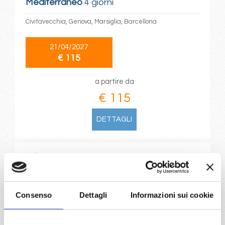
Mediterraneo
4 giorni
Civitavecchia, Genova, Marsiglia, Barcellona
21/04/2027
€ 115
a partire da
€ 115
DETTAGLI
da
Barcellona
con
MSC World
Europa
Mediterraneo
3 giorni
Consenso
Dettagli
Informazioni sui cookie
Barcellona, Provence(marseilles), Genova
18/09/2026