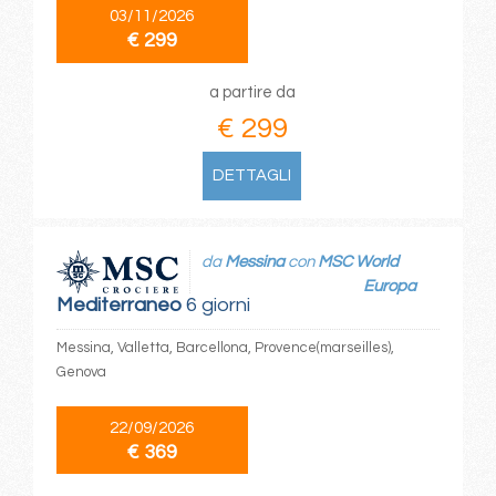
03/11/2026
€ 299
a partire da
€ 299
DETTAGLI
da
Messina
con
MSC World
Europa
Mediterraneo
6 giorni
Messina, Valletta, Barcellona, Provence(marseilles),
Genova
22/09/2026
€ 369