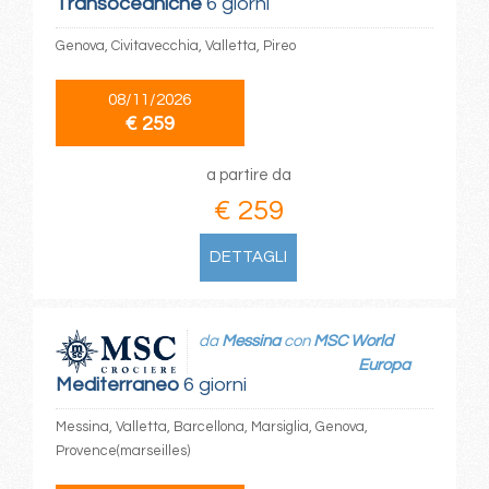
Transoceaniche
6 giorni
Genova, Civitavecchia, Valletta, Pireo
08/11/2026
€ 259
a partire da
€ 259
DETTAGLI
da
Messina
con
MSC World
Europa
Mediterraneo
6 giorni
Messina, Valletta, Barcellona, Marsiglia, Genova,
Provence(marseilles)