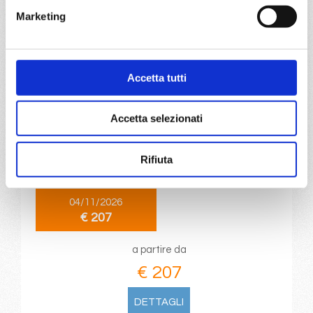
€ 199
Marketing
DETTAGLI
Accetta tutti
da
Valletta
con
MSC World
Europa
Accetta selezionati
Mediterraneo
5 giorni
Valletta, Barcellona, Marsiglia, Genova,
Rifiuta
Provence(marseilles)
04/11/2026
€ 207
a partire da
€ 207
DETTAGLI