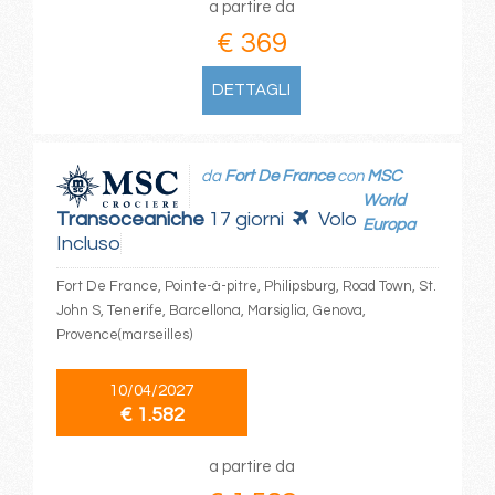
a partire da
€ 369
DETTAGLI
da
Fort De France
con
MSC
World
Transoceaniche
17 giorni
Volo
Europa
Incluso
Fort De France, Pointe-à-pitre, Philipsburg, Road Town, St.
John S, Tenerife, Barcellona, Marsiglia, Genova,
Provence(marseilles)
10/04/2027
€ 1.582
a partire da