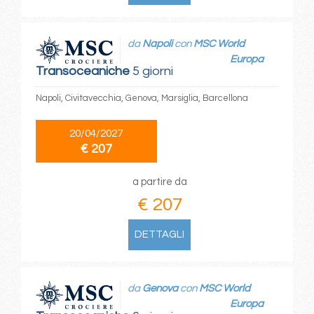
da
Napoli
con
MSC World
Europa
Transoceaniche
5 giorni
Napoli, Civitavecchia, Genova, Marsiglia, Barcellona
20/04/2027
€ 207
a partire da
€ 207
DETTAGLI
da
Genova
con
MSC World
Europa