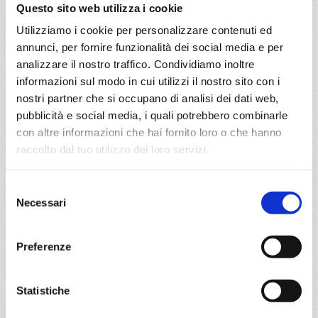
Questo sito web utilizza i cookie
€ 133
Utilizziamo i cookie per personalizzare contenuti ed
a partire da
annunci, per fornire funzionalità dei social media e per
analizzare il nostro traffico. Condividiamo inoltre
€ 133
informazioni sul modo in cui utilizzi il nostro sito con i
nostri partner che si occupano di analisi dei dati web,
DETTAGLI
pubblicità e social media, i quali potrebbero combinarle
con altre informazioni che hai fornito loro o che hanno
raccolto dal tuo utilizzo dei loro servizi.
da
Valletta
con
MSC World
Europa
Mediterraneo
6 giorni
Selezione
Necessari
del
Valletta, Barcellona, Marsiglia, Genova, Civitavecchia,
consenso
Provence(marseilles)
Preferenze
04/11/2026
€ 199
Statistiche
a partire da