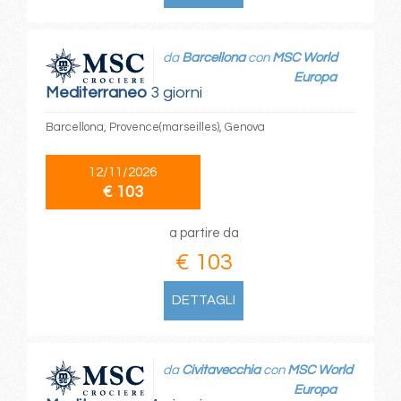
da
Barcellona
con
MSC World
Europa
Mediterraneo
3 giorni
Barcellona, Provence(marseilles), Genova
12/11/2026
€ 103
a partire da
€ 103
DETTAGLI
da
Civitavecchia
con
MSC World
Europa