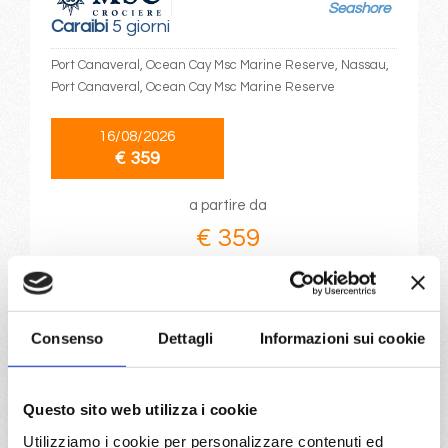
Seashore
Caraibi
5 giorni
Port Canaveral, Ocean Cay Msc Marine Reserve, Nassau,
Port Canaveral, Ocean Cay Msc Marine Reserve
16/08/2026
€ 359
a partire da
€ 359
DETTAGLI
Consenso
Dettagli
Informazioni sui cookie
da
La Goulette
con
MSC
Meraviglia
Mediterraneo
6 giorni
Questo sito web utilizza i cookie
La Goulette, Palermo, Napoli, Livorno, Marsiglia,
Utilizziamo i cookie per personalizzare contenuti ed