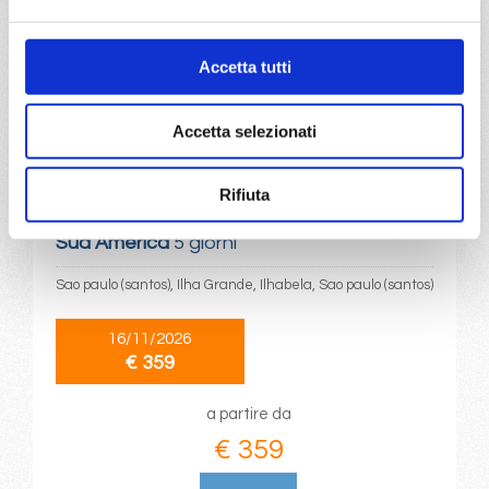
a partire da
€ 359
Accetta tutti
DETTAGLI
Accetta selezionati
Rifiuta
da
Sao paulo (santos)
con
MSC
Musica
Sud America
5 giorni
Sao paulo (santos), Ilha Grande, Ilhabela, Sao paulo (santos)
16/11/2026
€ 359
a partire da
€ 359