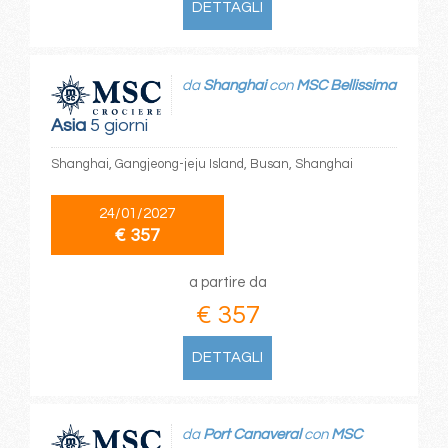
DETTAGLI
da
Shanghai
con
MSC Bellissima
Asia
5 giorni
Shanghai, Gangjeong-jeju Island, Busan, Shanghai
24/01/2027
€ 357
a partire da
€ 357
DETTAGLI
da
Port Canaveral
con
MSC