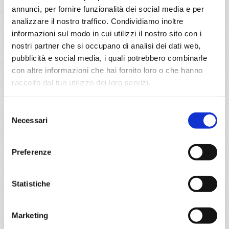
Barcellona, Provence(marseilles)
annunci, per fornire funzionalità dei social media e per
analizzare il nostro traffico. Condividiamo inoltre
15/10/2026
informazioni sul modo in cui utilizzi il nostro sito con i
€ 359
nostri partner che si occupano di analisi dei dati web,
pubblicità e social media, i quali potrebbero combinarle
a partire da
con altre informazioni che hai fornito loro o che hanno
€ 359
raccolto dal tuo utilizzo dei loro servizi.
DETTAGLI
Selezione
Necessari
del
consenso
da
Sao paulo (santos)
con
MSC
Preferenze
Musica
Sud America
5 giorni
Statistiche
Sao paulo (santos), Buzios, Ilha Grande, Sao paulo (santos)
12/11/2026
26/11/2026
Marketing
€ 359
€ 359