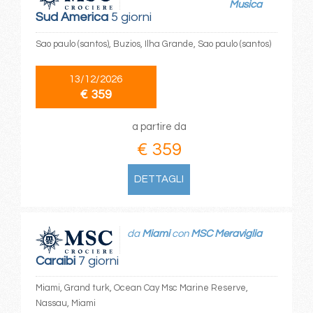
Musica
Sud America
5 giorni
Sao paulo (santos), Buzios, Ilha Grande, Sao paulo (santos)
13/12/2026
€ 359
a partire da
€ 359
DETTAGLI
da
Miami
con
MSC Meraviglia
Caraibi
7 giorni
Miami, Grand turk, Ocean Cay Msc Marine Reserve,
Nassau, Miami