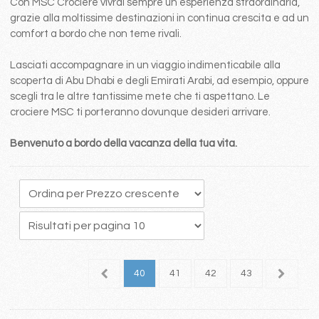
Con MSC Crociere vivrai sempre un esperienza straordinaria,
grazie alla moltissime destinazioni in continua crescita e ad un
comfort a bordo che non teme rivali.
Lasciati accompagnare in un viaggio indimenticabile alla
scoperta di Abu Dhabi e degli Emirati Arabi, ad esempio, oppure
scegli tra le altre tantissime mete che ti aspettano. Le
crociere MSC ti porteranno dovunque desideri arrivare.
Benvenuto a bordo della vacanza della tua vita.
6
37
38
39
40
41
42
43
44
4