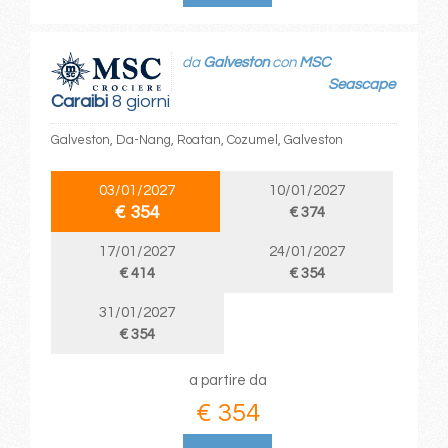
da
Galveston
con
MSC
Seascape
Caraibi
8 giorni
Galveston, Da-Nang, Roatan, Cozumel, Galveston
03/01/2027
10/01/2027
€ 354
€ 374
17/01/2027
24/01/2027
€ 414
€ 354
31/01/2027
€ 354
a partire da
€ 354