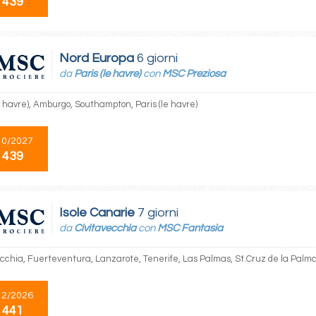
 439
Nord Europa
6 giorni
da
Paris (le havre)
con
MSC Preziosa
e havre), Amburgo, Southampton, Paris (le havre)
10/2027
 439
Isole Canarie
7 giorni
da
Civitavecchia
con
MSC Fantasia
ecchia, Fuerteventura, Lanzarote, Tenerife, Las Palmas, St.Cruz de la Palm
12/2026
 441