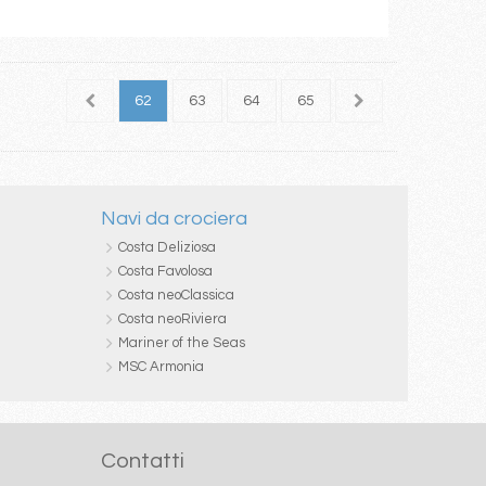
60
61
62
63
64
65
66
67
68
Navi da crociera
Costa Deliziosa
Costa Favolosa
Costa neoClassica
Costa neoRiviera
Mariner of the Seas
MSC Armonia
Contatti