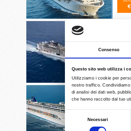
02/
€
Southam
Consenso
15/
Questo sito web utilizza i c
€
Utilizziamo i cookie per perso
nostro traffico. Condividiamo 
di analisi dei dati web, pubbl
che hanno raccolto dal tuo uti
Selezione
Venezia,
Necessari
del
consenso
27/