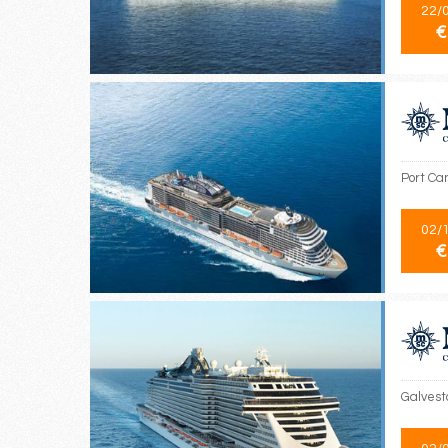
22/
€
Port Ca
02/
€
Galvest