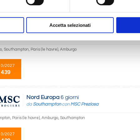
 439
Accetta selezionati
Nord Europa
6 giorni
da
Amburgo
con
MSC Preziosa
, Southampton, Paris (le havre), Amburgo
10/2027
 439
Nord Europa
6 giorni
da
Southampton
con
MSC Preziosa
pton, Paris (le havre), Amburgo, Southampton
10/2027