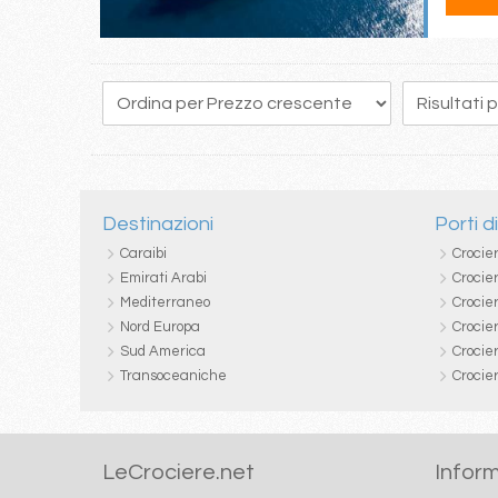
42
43
44
45
46
47
48
49
50
Destinazioni
Porti d
Caraibi
Crocie
Emirati Arabi
Crocie
Mediterraneo
Crocier
Nord Europa
Crocie
Sud America
Crocie
Transoceaniche
Crocie
LeCrociere.net
Inform