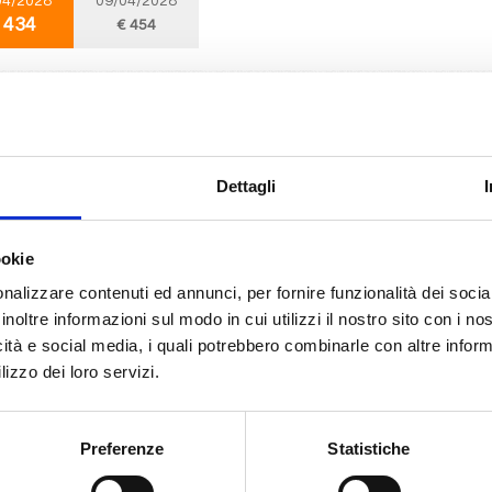
04/2028
09/04/2028
 434
€ 454
Nord Europa
5 giorni
da
Southampton
con
MSC Virtuosa
pton, Cork, Southampton
Dettagli
10/2026
ookie
 437
nalizzare contenuti ed annunci, per fornire funzionalità dei socia
inoltre informazioni sul modo in cui utilizzi il nostro sito con i n
icità e social media, i quali potrebbero combinarle con altre inform
Mediterraneo
6 giorni
lizzo dei loro servizi.
da
Venezia
con
MSC Armonia
 Kotor, Brindisi, Split croatia, Venezia
Preferenze
Statistiche
04/2027