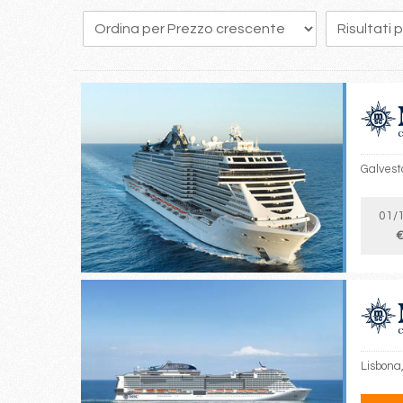
42
43
44
45
46
47
48
49
50
Galvest
01/
€
Lisbona,