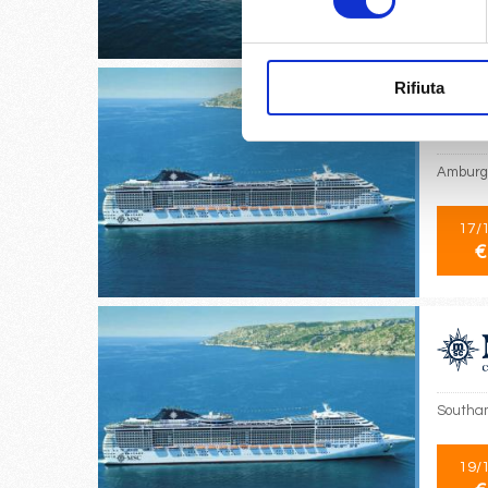
€
Rifiuta
Amburgo
17/
€
Southam
19/