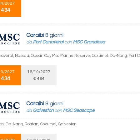
04/2027
 434
Caraibi
8 giorni
da
Port Canaveral
con
MSC Grandiosa
naveral, Nassau, Ocean Cay Msc Marine Reserve, Cozumel, Da-Nang, Port 
10/2027
16/10/2027
 434
€ 434
Caraibi
8 giorni
da
Galveston
con
MSC Seascape
on, Da-Nang, Roatan, Cozumel, Galveston