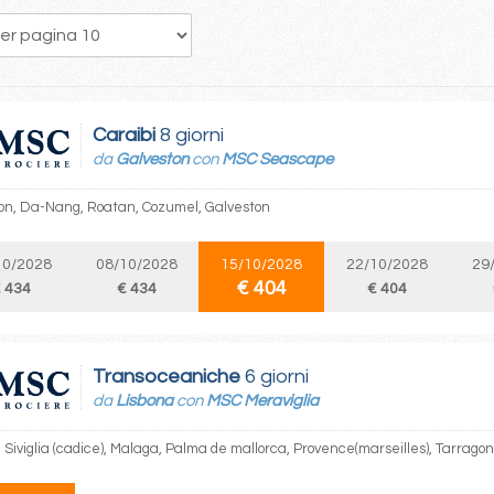
51
52
53
54
55
56
57
58
59
Caraibi
8 giorni
da
Galveston
con
MSC Seascape
on, Da-Nang, Roatan, Cozumel, Galveston
10/2028
08/10/2028
15/10/2028
22/10/2028
29
€ 404
 434
€ 434
€ 404
Transoceaniche
6 giorni
da
Lisbona
con
MSC Meraviglia
 Siviglia (cadice), Malaga, Palma de mallorca, Provence(marseilles), Tarrago