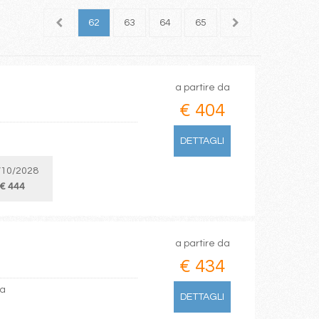
60
61
62
63
64
65
66
67
68
a partire da
€ 404
DETTAGLI
/10/2028
€ 444
a partire da
€ 434
na
DETTAGLI