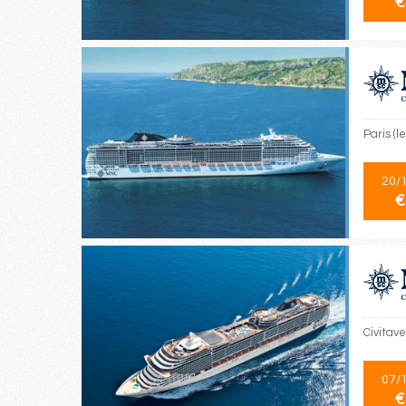
€
Paris (l
20/
€
Civitav
07/
€