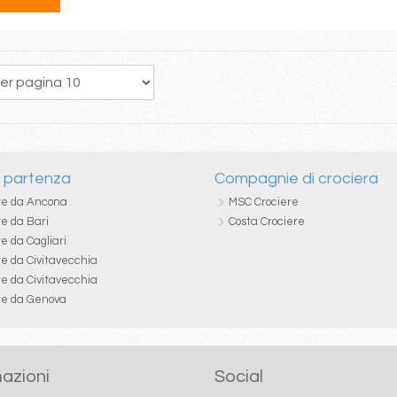
51
52
53
54
55
56
57
58
59
i partenza
Compagnie di crociera
re da Ancona
MSC Crociere
re da Bari
Costa Crociere
e da Cagliari
re da Civitavecchia
re da Civitavecchia
re da Genova
azioni
Social