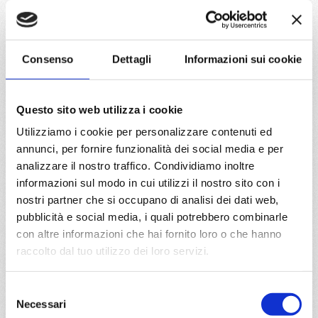
DETTAGLI
Consenso
Dettagli
Informazioni sui cookie
da
Port Canaveral
con
MSC
Seashore
Caraibi
8 giorni
Questo sito web utilizza i cookie
Utilizziamo i cookie per personalizzare contenuti ed
Port Canaveral, Nassau, Ocho Rios, George Town, Ocean
Cay Msc Marine Reserve, Port Canaveral
annunci, per fornire funzionalità dei social media e per
analizzare il nostro traffico. Condividiamo inoltre
informazioni sul modo in cui utilizzi il nostro sito con i
22/11/2026
€ 524
nostri partner che si occupano di analisi dei dati web,
pubblicità e social media, i quali potrebbero combinarle
a partire da
con altre informazioni che hai fornito loro o che hanno
raccolto dal tuo utilizzo dei loro servizi.
€ 524
DETTAGLI
Selezione
Necessari
del