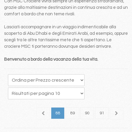
Con MSC Crociere vivrai sempre un esperienza straordinaria,
grazie alla moltissime destinazioni in continua crescita e ad un
comfort a bordo che non teme rivali.
Lasciati accompagnare in un viaggio indimenticabile alla
scoperta di Abu Dhabi e degli Emirati Arabi, ad esempio, oppure
scegli tra le altre tantissime mete che ti aspettano. Le
crociere MSC ti porteranno dovunque desideri arrivare.
Benvenuto a bordo della vacanza della tua vita.
4
85
86
87
88
89
90
91
92
9