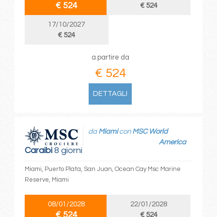
€ 524
€ 524
17/10/2027
€ 524
a partire da
€ 524
DETTAGLI
da
Miami
con
MSC World
America
Caraibi
8 giorni
Miami, Puerto Plata, San Juan, Ocean Cay Msc Marine
Reserve, Miami
08/01/2028
22/01/2028
€ 524
€ 524