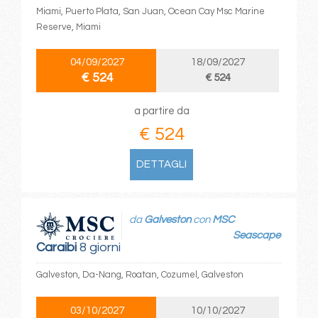
Miami, Puerto Plata, San Juan, Ocean Cay Msc Marine
Reserve, Miami
04/09/2027
18/09/2027
€ 524
€ 524
a partire da
€ 524
DETTAGLI
da
Galveston
con
MSC
Seascape
Caraibi
8 giorni
Galveston, Da-Nang, Roatan, Cozumel, Galveston
03/10/2027
10/10/2027