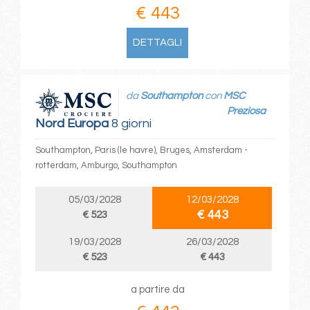
€ 443
DETTAGLI
da
Southampton
con
MSC
Preziosa
Nord Europa
8 giorni
Southampton, Paris (le havre), Bruges, Amsterdam -
rotterdam, Amburgo, Southampton
05/03/2028
12/03/2028
€ 443
€ 523
19/03/2028
26/03/2028
€ 523
€ 443
a partire da