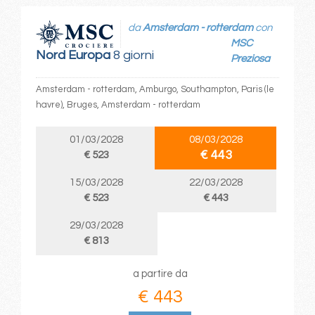
da
Amsterdam - rotterdam
con
MSC
Nord Europa
8 giorni
Preziosa
Amsterdam - rotterdam, Amburgo, Southampton, Paris (le
havre), Bruges, Amsterdam - rotterdam
01/03/2028
08/03/2028
€ 443
€ 523
15/03/2028
22/03/2028
€ 523
€ 443
29/03/2028
€ 813
a partire da
€ 443