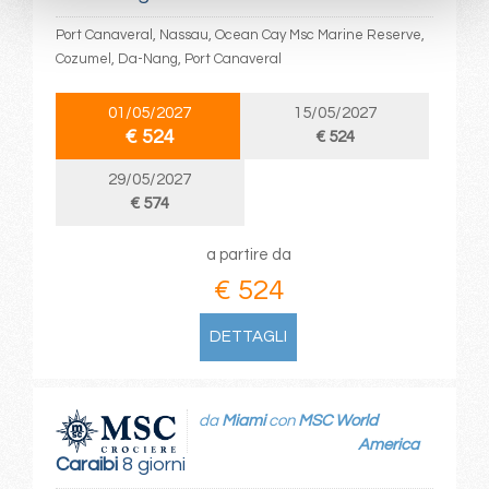
Port Canaveral, Nassau, Ocean Cay Msc Marine Reserve,
Cozumel, Da-Nang, Port Canaveral
01/05/2027
15/05/2027
€ 524
€ 524
29/05/2027
€ 574
a partire da
€ 524
DETTAGLI
da
Miami
con
MSC World
America
Caraibi
8 giorni