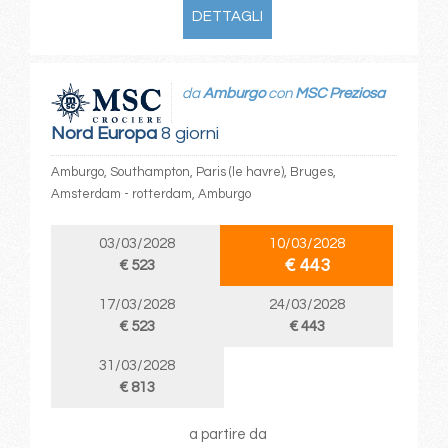
DETTAGLI
da
Amburgo
con
MSC Preziosa
Nord Europa
8 giorni
Amburgo, Southampton, Paris (le havre), Bruges,
Amsterdam - rotterdam, Amburgo
03/03/2028
10/03/2028
€ 443
€ 523
17/03/2028
24/03/2028
€ 523
€ 443
31/03/2028
€ 813
a partire da