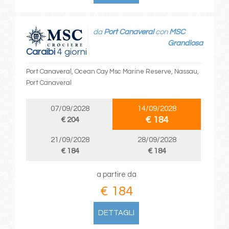
da
Port Canaveral
con
MSC
Grandiosa
Caraibi
4 giorni
Port Canaveral, Ocean Cay Msc Marine Reserve, Nassau,
Port Canaveral
07/09/2028
14/09/2028
€ 184
€ 204
21/09/2028
28/09/2028
€ 184
€ 184
a partire da
€ 184
DETTAGLI