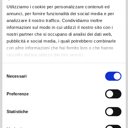
Utilizziamo i cookie per personalizzare contenuti ed
a partire da
annunci, per fornire funzionalità dei social media e per
analizzare il nostro traffico. Condividiamo inoltre
€ 199
informazioni sul modo in cui utilizzi il nostro sito con i
nostri partner che si occupano di analisi dei dati web,
DETTAGLI
pubblicità e social media, i quali potrebbero combinarle
con altre informazioni che hai fornito loro o che hanno
raccolto dal tuo utilizzo dei loro servizi.
da
Palermo
con
MSC Musica
Mediterraneo
6 giorni
Selezione
Necessari
del
Palermo, Ibiza, Valencia, Provence(marseilles), Genova
consenso
01/11/2027
Preferenze
€ 199
Statistiche
a partire da
€ 199