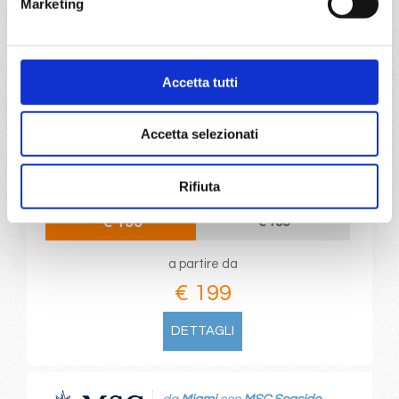
Marketing
DETTAGLI
Accetta tutti
da
Miami
con
MSC Seaside
Caraibi
5 giorni
Accetta selezionati
Miami, Ocean Cay Msc Marine Reserve, Nassau, Miami
Rifiuta
02/10/2028
09/10/2028
€ 199
€ 199
a partire da
€ 199
DETTAGLI