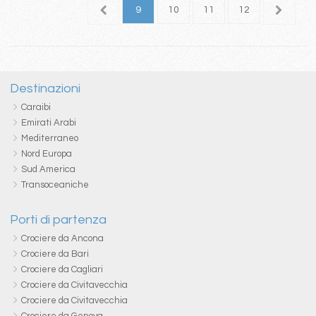
5
6
7
8
9
10
11
12
13
1
Destinazioni
Caraibi
Emirati Arabi
Mediterraneo
Nord Europa
Sud America
Transoceaniche
Porti di partenza
Crociere da Ancona
Crociere da Bari
Crociere da Cagliari
Crociere da Civitavecchia
Crociere da Civitavecchia
Crociere da Genova