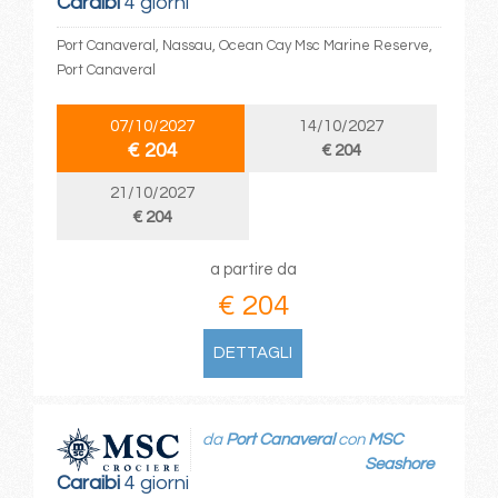
Caraibi
4 giorni
Port Canaveral, Nassau, Ocean Cay Msc Marine Reserve,
Port Canaveral
07/10/2027
14/10/2027
€ 204
€ 204
21/10/2027
€ 204
a partire da
€ 204
DETTAGLI
da
Port Canaveral
con
MSC
Seashore
Caraibi
4 giorni