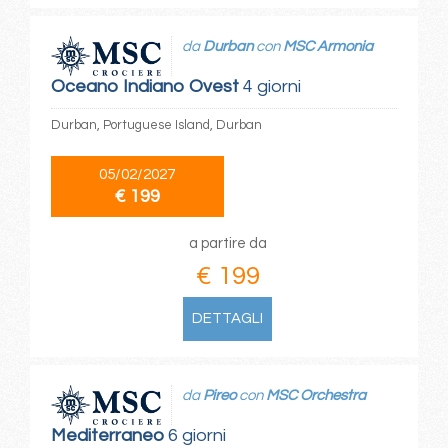
da
Durban
con
MSC Armonia
Oceano Indiano Ovest
4 giorni
Durban, Portuguese Island, Durban
05/02/2027
€ 199
a partire da
€ 199
DETTAGLI
da
Pireo
con
MSC Orchestra
Mediterraneo
6 giorni