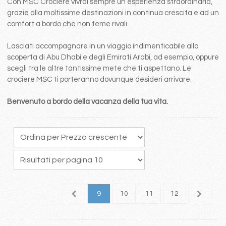
Con MSC Crociere vivrai sempre un esperienza straordinaria,
grazie alla moltissime destinazioni in continua crescita e ad un
comfort a bordo che non teme rivali.
Lasciati accompagnare in un viaggio indimenticabile alla
scoperta di Abu Dhabi e degli Emirati Arabi, ad esempio, oppure
scegli tra le altre tantissime mete che ti aspettano. Le
crociere MSC ti porteranno dovunque desideri arrivare.
Benvenuto a bordo della vacanza della tua vita.
5
6
7
8
9
10
11
12
13
1