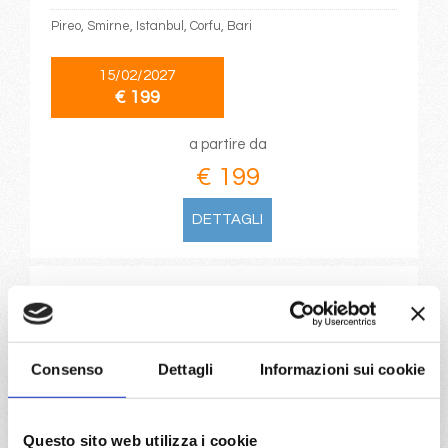
Pireo, Smirne, Istanbul, Corfu, Bari
15/02/2027
€ 199
a partire da
€ 199
DETTAGLI
da
Durban
con
MSC Armonia
Oceano Indiano Ovest
4 giorni
Consenso
Dettagli
Informazioni sui cookie
Durban, Portuguese Island, Durban
05/03/2027
Questo sito web utilizza i cookie
€ 199