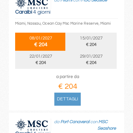
da
Miami
con
MSC Seaside
Caraibi
4 giorni
Miami, Nassau, Ocean Cay Msc Marine Reserve, Miami
08/01/2027
15/01/2027
€ 204
€ 204
22/01/2027
29/01/2027
€ 204
€ 204
a partire da
€ 204
DETTAGLI
da
Port Canaveral
con
MSC
Seashore