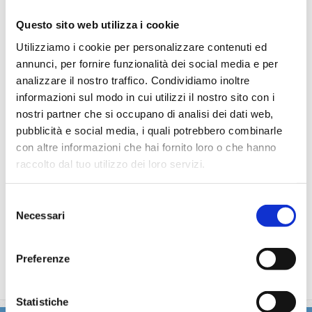
particolare.
Questo sito web utilizza i cookie
La partecipazione a tutte le attività di animazione
(giochi, concorsi, tornei, feste, serate a tema).
Utilizziamo i cookie per personalizzare contenuti ed
Gli spettacoli musicali o di cabaret nel teatro di bordo, i
annunci, per fornire funzionalità dei social media e per
balli e le feste in programma tutte le sere durante la
analizzare il nostro traffico. Condividiamo inoltre
crociera.
informazioni sul modo in cui utilizzi il nostro sito con i
L'utilizzo di tutte le attrezzature della nave: piscine,
nostri partner che si occupano di analisi dei dati web,
lettini, teli mare, palestra, vasche idromassaggio,
pubblicità e social media, i quali potrebbero combinarle
biblioteca, discoteca.
con altre informazioni che hai fornito loro o che hanno
raccolto dal tuo utilizzo dei loro servizi.
La quota non comprende
Le bevande, le escursioni a terra nel corso della crociera,
Selezione
Assicurazione multirischi.
Necessari
del
Tasse portuali
consenso
Le quote di servizio altri servizi (parrucchiere, massaggi,
Preferenze
trattamenti estetici, medico, navigazione internet,
lavanderia).
Statistiche