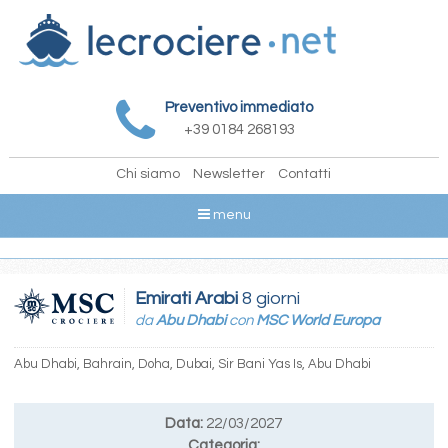
Preventivo immediato
+39 0184 268193
Chi siamo
Newsletter
Contatti
menu
Emirati Arabi
8 giorni
da
Abu Dhabi
con
MSC World Europa
Abu Dhabi, Bahrain, Doha, Dubai, Sir Bani Yas Is, Abu Dhabi
Data:
22/03/2027
Categoria: