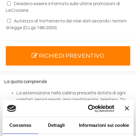
Desidero essere informato sulle ultime promozioni di
LeCrociere.
Autorizzo al trattamento dei miei dati secondo i termini
di legge
(D.Lgs 196/2003)
RICHIEDI PREVENTIVO
La quota comprende
La sistemazione nella cabina prescelta dotata di ogni
comfort: servizi privati, aria condizionata, telefono, TV
via satellite e cassaforte.
Le quote di servizio (mance)
Il trattamento di pensione completa a bordo (colazione,
Consenso
Dettagli
Informazioni sui cookie
pranzo, cena a buffet o nei ristoranti principali ).
Bevande a dispenser, serata di Gala con menù