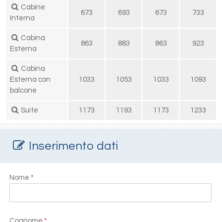
Cabine
673
693
673
733
Interna
Cabina
863
883
863
923
Esterna
Cabina
Esterna con
1033
1053
1033
1093
balcone
Suite
1173
1193
1173
1233
Inserimento dati
Nome
*
Cognome
*