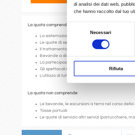
di analisi dei dati web, pubbl
che hanno raccolto dal tuo uti
Selezione
La quota comprende
Necessari
del
La sistemazione nella cabina prescelta dotata di o
consenso
Le quote di servizio (mance)
Il trattamento di pensione completa a bordo (colazi
Bevande a dispenser, serata di Gala con menù p
La partecipazione a tutte le attività di animazione
Rifiuta
Gli spettacoli musicali o di cabaret nel teatro di 
L'utilizzo di tutte le attrezzature della nave: pis
La quota non comprende
Le bevande, le escursioni a terra nel corso della 
Tasse portuali
Le quote di servizio altri servizi (parrucchiere, 