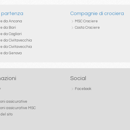
i partenza
Compagnie di crociera
re da Ancona
MSC Crociere
re da Bari
Costa Crociere
e da Cagliari
re da Civitavecchia
re da Civitavecchia
re da Genova
azioni
Social
y
Facebook
ioni assicurative
ioni assicurative MSC
del sito