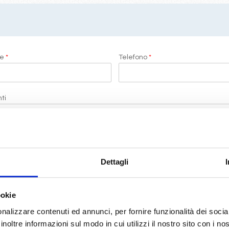
me
*
Telefono
*
ti
i di LeCrociere.
Dettagli
termini di legge
(D.Lgs 196/2003)
ookie
nalizzare contenuti ed annunci, per fornire funzionalità dei socia
RICHIEDI PREVENTIVO
inoltre informazioni sul modo in cui utilizzi il nostro sito con i n