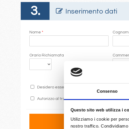
3.
Inserimento dati
Nome
*
Cogno
Orario Richiamata
Commen
Desidero essere informato sulle ultime promozion
Consenso
Autorizzo al trattamento dei miei dati secondo i 
Questo sito web utilizza i c
Utilizziamo i cookie per perso
nostro traffico. Condividiamo 