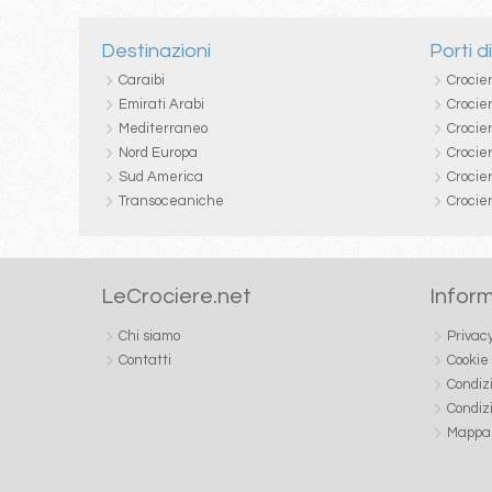
Destinazioni
Porti d
Caraibi
Crocie
Emirati Arabi
Crocie
Mediterraneo
Crocier
Nord Europa
Crocie
Sud America
Crocie
Transoceaniche
Crocie
LeCrociere.net
Inform
Chi siamo
Privac
Contatti
Cookie
Condiz
Condiz
Mappa 