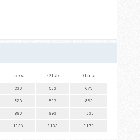
15 feb
22 feb
01 mar
633
633
673
823
823
863
993
993
1033
1133
1133
1173