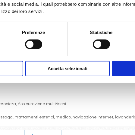
icità e social media, i quali potrebbero combinarle con altre inform
lizzo dei loro servizi.
Preferenze
Statistiche
gni comfort: servizi privati, aria condizionata, telefono, TV via satell
one, pranzo, cena a buffet o nei ristoranti principali ).
articolare.
 (giochi, concorsi, tornei, feste, serate a tema).
Accetta selezionati
bordo, i balli e le feste in programma tutte le sere durante la crociera.
cine, lettini, teli mare, palestra, vasche idromassaggio, biblioteca, disc
crociera, Assicurazione multirischi.
massaggi, trattamenti estetici, medico, navigazione internet, lavanderia