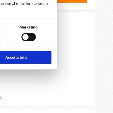
azioni che hai fornito loro o
Marketing
ite e cassaforte.
Accetta tutti
oteca.
).