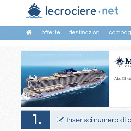
offerte
destinazioni
compag
Abu Dhabi
1.
Inserisci numero di 