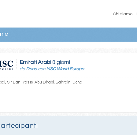
Chi siamo
nie
Emirati Arabi
8 giorni
da
Doha
con
MSC World Europa
ai, Sir Bani Yas Is, Abu Dhabi, Bahrain, Doha
partecipanti