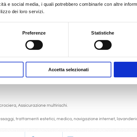
icità e social media, i quali potrebbero combinarle con altre inform
lizzo dei loro servizi.
Preferenze
Statistiche
gni comfort: servizi privati, aria condizionata, telefono, TV via satell
one, pranzo, cena a buffet o nei ristoranti principali ).
articolare.
 (giochi, concorsi, tornei, feste, serate a tema).
Accetta selezionati
bordo, i balli e le feste in programma tutte le sere durante la crociera.
cine, lettini, teli mare, palestra, vasche idromassaggio, biblioteca, disc
crociera, Assicurazione multirischi.
massaggi, trattamenti estetici, medico, navigazione internet, lavanderia