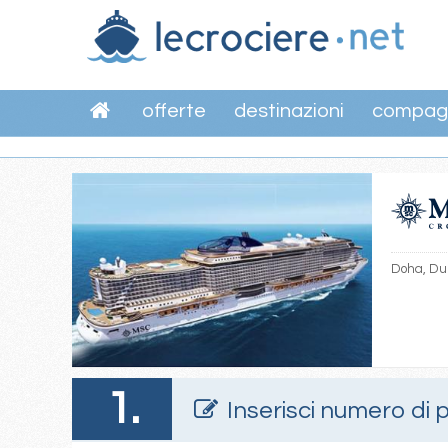
offerte
destinazioni
compag
Doha, Dub
1.
Inserisci numero di 