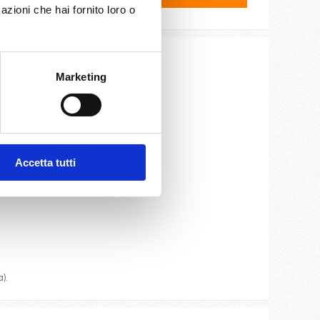
azioni che hai fornito loro o
Marketing
ite e cassaforte.
Accetta tutti
oteca.
).