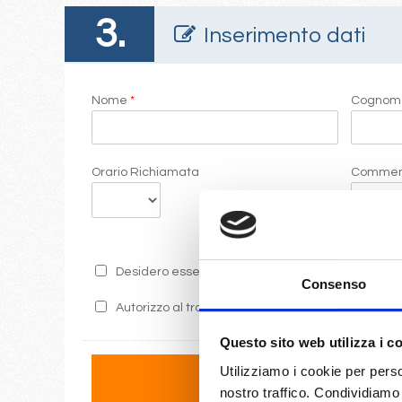
3.
Inserimento dati
Nome
*
Cogno
Orario Richiamata
Commen
Desidero essere informato sulle ultime promozion
Consenso
Autorizzo al trattamento dei miei dati secondo i 
Questo sito web utilizza i c
Utilizziamo i cookie per perso
nostro traffico. Condividiamo 