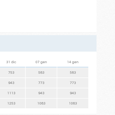
31 dic
07 gen
14 gen
753
583
583
943
773
773
1113
943
943
1253
1083
1083