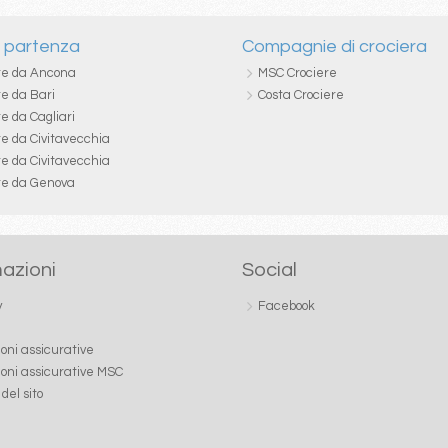
i partenza
Compagnie di crociera
re da Ancona
MSC Crociere
re da Bari
Costa Crociere
e da Cagliari
re da Civitavecchia
re da Civitavecchia
re da Genova
azioni
Social
y
Facebook
ioni assicurative
ioni assicurative MSC
del sito