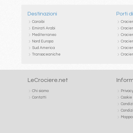
Destinazioni
Porti d
Caraibi
Crocie
Emirati Arabi
Crocie
Mediterraneo
Crocier
Nord Europa
Crocie
Sud America
Crocie
Transoceaniche
Crocie
LeCrociere.net
Inform
Chi siamo
Privac
Contatti
Cookie
Condiz
Condiz
Mappa 