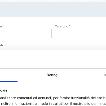
me
*
Telefono
*
ti
i di LeCrociere.
Dettagli
termini di legge
(D.Lgs 196/2003)
ookie
nalizzare contenuti ed annunci, per fornire funzionalità dei socia
RICHIEDI PREVENTIVO
inoltre informazioni sul modo in cui utilizzi il nostro sito con i n