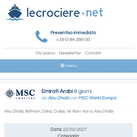
Preventivo immediato
+39 0184 268193
Chi siamo
Newsletter
Contatti
menu
Emirati Arabi
8 giorni
da
Abu Dhabi
con
MSC World Europa
Abu Dhabi, Bahrain, Doha, Dubai, Sir Bani Yas Is, Abu Dhabi
Data:
22/02/2027
Categoria: