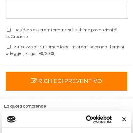
Desidero essere informato sulle ultime promozioni di
LeCrociere.
Autorizzo al trattamento dei miei dati secondo i termini
di legge
(D.Lgs 196/2003)
RICHIEDI PREVENTIVO
La quota comprende
La sistemazione nella cabina prescelta dotata di ogni
comfort: servizi privati, aria condizionata, telefono, TV
via satellite e cassaforte.