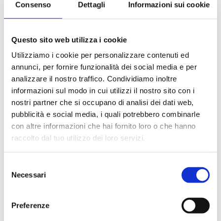
Consenso
Dettagli
Informazioni sui cookie
Le quote di servizio (mance)
Il trattamento di pensione completa a bordo (colazione,
pranzo, cena a buffet o nei ristoranti principali ).
Questo sito web utilizza i cookie
Bevande a dispenser, serata di Gala con menù
particolare.
Utilizziamo i cookie per personalizzare contenuti ed
La partecipazione a tutte le attività di animazione
annunci, per fornire funzionalità dei social media e per
(giochi, concorsi, tornei, feste, serate a tema).
analizzare il nostro traffico. Condividiamo inoltre
Gli spettacoli musicali o di cabaret nel teatro di bordo, i
informazioni sul modo in cui utilizzi il nostro sito con i
balli e le feste in programma tutte le sere durante la
nostri partner che si occupano di analisi dei dati web,
crociera.
pubblicità e social media, i quali potrebbero combinarle
L'utilizzo di tutte le attrezzature della nave: piscine,
con altre informazioni che hai fornito loro o che hanno
lettini, teli mare, palestra, vasche idromassaggio,
biblioteca, discoteca.
raccolto dal tuo utilizzo dei loro servizi.
Selezione
La quota non comprende
Necessari
del
Le bevande, le escursioni a terra nel corso della crociera,
consenso
Assicurazione multirischi.
Preferenze
Tasse portuali
Le quote di servizio altri servizi (parrucchiere, massaggi,