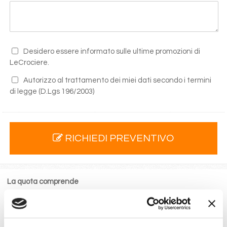
Desidero essere informato sulle ultime promozioni di
LeCrociere.
Autorizzo al trattamento dei miei dati secondo i termini
di legge
(D.Lgs 196/2003)
RICHIEDI PREVENTIVO
La quota comprende
La sistemazione nella cabina prescelta dotata di ogni
comfort: servizi privati, aria condizionata, telefono, TV
via satellite e cassaforte.