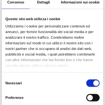
Consenso
Dettagli
Informazioni sui cookie
Le quote di servizio (mance)
Il trattamento di pensione completa a bordo (colazione,
pranzo, cena a buffet o nei ristoranti principali ).
Questo sito web utilizza i cookie
Bevande a dispenser, serata di Gala con menù
particolare.
Utilizziamo i cookie per personalizzare contenuti ed
La partecipazione a tutte le attività di animazione
annunci, per fornire funzionalità dei social media e per
(giochi, concorsi, tornei, feste, serate a tema).
analizzare il nostro traffico. Condividiamo inoltre
Gli spettacoli musicali o di cabaret nel teatro di bordo, i
informazioni sul modo in cui utilizzi il nostro sito con i
balli e le feste in programma tutte le sere durante la
nostri partner che si occupano di analisi dei dati web,
crociera.
pubblicità e social media, i quali potrebbero combinarle
L'utilizzo di tutte le attrezzature della nave: piscine,
con altre informazioni che hai fornito loro o che hanno
lettini, teli mare, palestra, vasche idromassaggio,
biblioteca, discoteca.
raccolto dal tuo utilizzo dei loro servizi.
Selezione
La quota non comprende
Necessari
del
Le bevande, le escursioni a terra nel corso della crociera,
consenso
Assicurazione multirischi.
Preferenze
Tasse portuali
Le quote di servizio altri servizi (parrucchiere, massaggi,