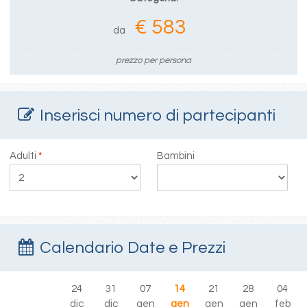
€ 583
da
prezzo per persona
Inserisci numero di partecipanti
Adulti
*
Bambini
Calendario Date e Prezzi
24
31
07
14
21
28
04
dic
dic
gen
gen
gen
gen
feb