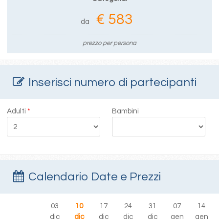
€ 583
da
prezzo per persona
Inserisci numero di partecipanti
Adulti
*
Bambini
Calendario Date e Prezzi
03
10
17
24
31
07
14
dic
dic
dic
dic
dic
gen
gen