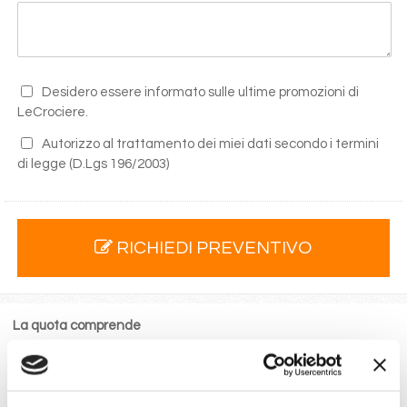
Desidero essere informato sulle ultime promozioni di
LeCrociere.
Autorizzo al trattamento dei miei dati secondo i termini
di legge
(D.Lgs 196/2003)
RICHIEDI PREVENTIVO
La quota comprende
La sistemazione nella cabina prescelta dotata di ogni
comfort: servizi privati, aria condizionata, telefono, TV
via satellite e cassaforte.