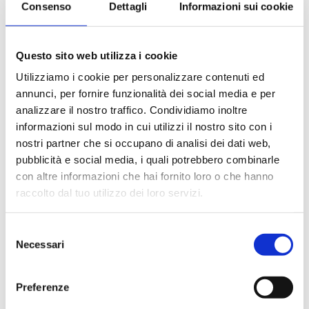
Consenso
Dettagli
Informazioni sui cookie
Le quote di servizio (mance)
Il trattamento di pensione completa a bordo (colazione,
pranzo, cena a buffet o nei ristoranti principali ).
Questo sito web utilizza i cookie
Bevande a dispenser, serata di Gala con menù
particolare.
Utilizziamo i cookie per personalizzare contenuti ed
La partecipazione a tutte le attività di animazione
annunci, per fornire funzionalità dei social media e per
(giochi, concorsi, tornei, feste, serate a tema).
analizzare il nostro traffico. Condividiamo inoltre
Gli spettacoli musicali o di cabaret nel teatro di bordo, i
informazioni sul modo in cui utilizzi il nostro sito con i
balli e le feste in programma tutte le sere durante la
nostri partner che si occupano di analisi dei dati web,
crociera.
pubblicità e social media, i quali potrebbero combinarle
L'utilizzo di tutte le attrezzature della nave: piscine,
con altre informazioni che hai fornito loro o che hanno
lettini, teli mare, palestra, vasche idromassaggio,
biblioteca, discoteca.
raccolto dal tuo utilizzo dei loro servizi.
Selezione
La quota non comprende
Necessari
del
Le bevande, le escursioni a terra nel corso della crociera,
consenso
Assicurazione multirischi.
Preferenze
Tasse portuali
Le quote di servizio altri servizi (parrucchiere, massaggi,