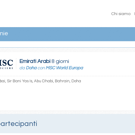
Chi siamo
nie
Emirati Arabi
8 giorni
da
Doha
con
MSC World Europa
ai, Sir Bani Yas Is, Abu Dhabi, Bahrain, Doha
partecipanti