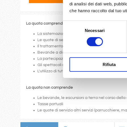
di analisi dei dati web, pubbl
che hanno raccolto dal tuo uti
Selezione
La quota comprende
Necessari
del
La sistemazione nella cabina prescelta dotata di o
consenso
Le quote di servizio (mance)
Il trattamento di pensione completa a bordo (colazi
Bevande a dispenser, serata di Gala con menù p
La partecipazione a tutte le attività di animazione
Rifiuta
Gli spettacoli musicali o di cabaret nel teatro di 
L'utilizzo di tutte le attrezzature della nave: pis
La quota non comprende
Le bevande, le escursioni a terra nel corso della 
Tasse portuali
Le quote di servizio altri servizi (parrucchiere, 