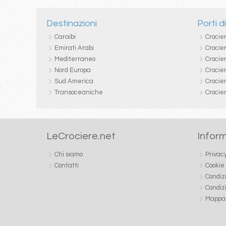
Destinazioni
Porti d
Caraibi
Crocie
Emirati Arabi
Crocie
Mediterraneo
Crocier
Nord Europa
Crocie
Sud America
Crocie
Transoceaniche
Crocie
LeCrociere.net
Inform
Chi siamo
Privac
Contatti
Cookie
Condiz
Condiz
Mappa 