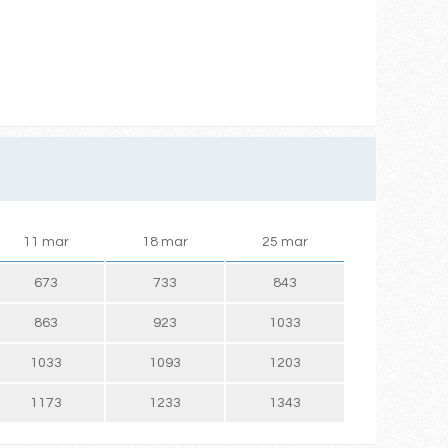
11 mar
18 mar
25 mar
673
733
843
863
923
1033
1033
1093
1203
1173
1233
1343