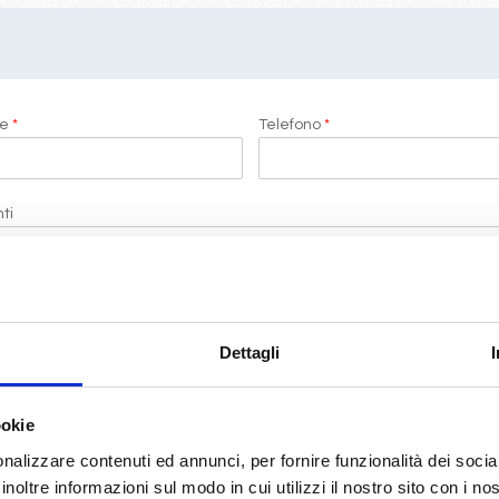
me
*
Telefono
*
ti
i di LeCrociere.
Dettagli
termini di legge
(D.Lgs 196/2003)
ookie
nalizzare contenuti ed annunci, per fornire funzionalità dei socia
RICHIEDI PREVENTIVO
inoltre informazioni sul modo in cui utilizzi il nostro sito con i n