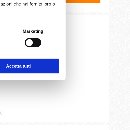
azioni che hai fornito loro o
Marketing
ite e cassaforte.
Accetta tutti
oteca.
).