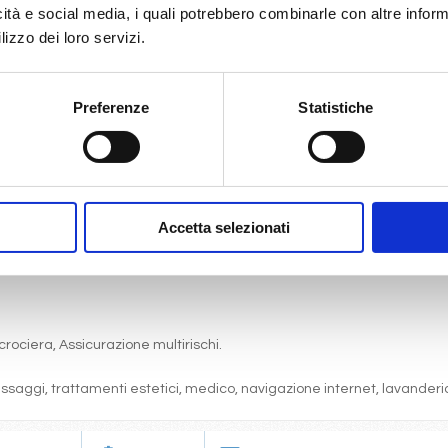
icità e social media, i quali potrebbero combinarle con altre inform
lizzo dei loro servizi.
Preferenze
Statistiche
gni comfort: servizi privati, aria condizionata, telefono, TV via satell
one, pranzo, cena a buffet o nei ristoranti principali ).
articolare.
 (giochi, concorsi, tornei, feste, serate a tema).
Accetta selezionati
bordo, i balli e le feste in programma tutte le sere durante la crociera.
cine, lettini, teli mare, palestra, vasche idromassaggio, biblioteca, disc
crociera, Assicurazione multirischi.
massaggi, trattamenti estetici, medico, navigazione internet, lavanderia