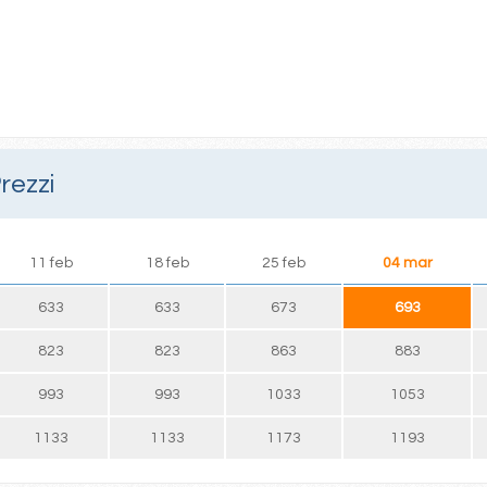
rezzi
11 feb
18 feb
25 feb
04 mar
633
633
673
693
823
823
863
883
993
993
1033
1053
1133
1133
1173
1193