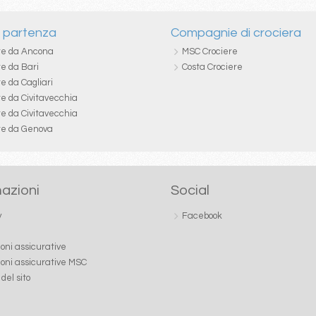
i partenza
Compagnie di crociera
re da Ancona
MSC Crociere
re da Bari
Costa Crociere
e da Cagliari
re da Civitavecchia
re da Civitavecchia
re da Genova
azioni
Social
y
Facebook
ioni assicurative
ioni assicurative MSC
del sito