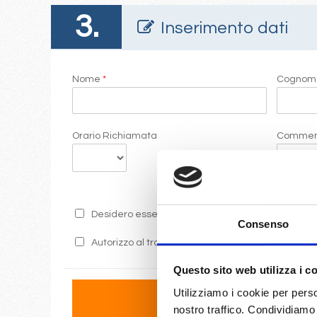
3.
Inserimento dati
Nome
*
Cogno
Orario Richiamata
Commen
Desidero essere informato sulle ultime promozion
Consenso
Autorizzo al trattamento dei miei dati secondo i 
Questo sito web utilizza i c
Utilizziamo i cookie per perso
nostro traffico. Condividiamo 