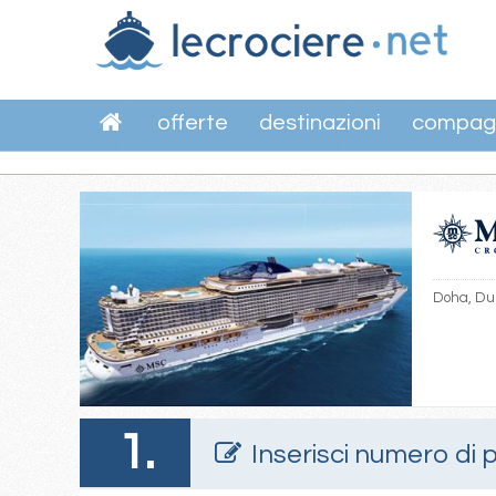
offerte
destinazioni
compag
Doha, Dub
1.
Inserisci numero di 