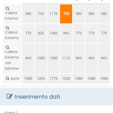
Cabine
583
733
1173
753
583
583
583
Interna
Cabina
773
923
1363
943
773
773
773
Esterna
Cabina
Esterna
943
1093
1583
1113
943
943
943
con
balcone
Suite
1083
1233
1773
1253
1083
1083
1083
Inserimento dati
Nome
*