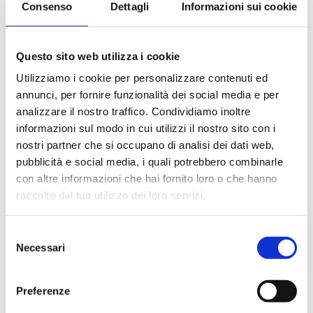
Consenso
Dettagli
Informazioni sui cookie
Le quote di servizio (mance)
Il trattamento di pensione completa a bordo (colazione,
pranzo, cena a buffet o nei ristoranti principali ).
Questo sito web utilizza i cookie
Bevande a dispenser, serata di Gala con menù
particolare.
Utilizziamo i cookie per personalizzare contenuti ed
La partecipazione a tutte le attività di animazione
annunci, per fornire funzionalità dei social media e per
(giochi, concorsi, tornei, feste, serate a tema).
analizzare il nostro traffico. Condividiamo inoltre
Gli spettacoli musicali o di cabaret nel teatro di bordo, i
informazioni sul modo in cui utilizzi il nostro sito con i
balli e le feste in programma tutte le sere durante la
nostri partner che si occupano di analisi dei dati web,
crociera.
pubblicità e social media, i quali potrebbero combinarle
L'utilizzo di tutte le attrezzature della nave: piscine,
con altre informazioni che hai fornito loro o che hanno
lettini, teli mare, palestra, vasche idromassaggio,
biblioteca, discoteca.
raccolto dal tuo utilizzo dei loro servizi.
Selezione
La quota non comprende
Necessari
del
Le bevande, le escursioni a terra nel corso della crociera,
consenso
Assicurazione multirischi.
Preferenze
Tasse portuali
Le quote di servizio altri servizi (parrucchiere, massaggi,