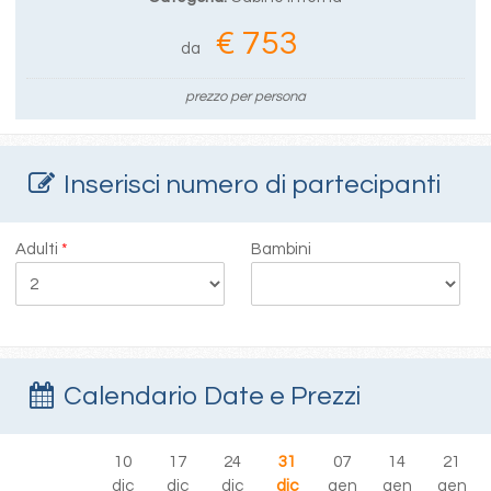
€ 753
da
prezzo per persona
Inserisci numero di partecipanti
Adulti
*
Bambini
Calendario Date e Prezzi
10
17
24
31
07
14
21
dic
dic
dic
dic
gen
gen
gen