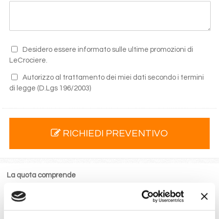
Desidero essere informato sulle ultime promozioni di
LeCrociere.
Autorizzo al trattamento dei miei dati secondo i termini
di legge
(D.Lgs 196/2003)
RICHIEDI PREVENTIVO
La quota comprende
La sistemazione nella cabina prescelta dotata di ogni
comfort: servizi privati, aria condizionata, telefono, TV
via satellite e cassaforte.