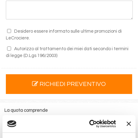
Desidero essere informato sulle ultime promozioni di
LeCrociere.
Autorizzo al trattamento dei miei dati secondo i termini
di legge
(D.Lgs 196/2003)
RICHIEDI PREVENTIVO
La quota comprende
La sistemazione nella cabina prescelta dotata di ogni
comfort: servizi privati, aria condizionata, telefono, TV
via satellite e cassaforte.