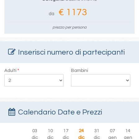
€ 1173
da
prezzo per persona
Inserisci numero di partecipanti
Adulti
*
Bambini
Calendario Date e Prezzi
03
10
17
24
31
07
14
dic
dic
dic
dic
dic
gen
gen