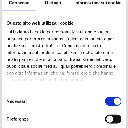
Consenso
Dettagli
Informazioni sui cookie
Le quote di servizio (mance)
Il trattamento di pensione completa a bordo (colazione,
pranzo, cena a buffet o nei ristoranti principali ).
Questo sito web utilizza i cookie
Bevande a dispenser, serata di Gala con menù
particolare.
Utilizziamo i cookie per personalizzare contenuti ed
La partecipazione a tutte le attività di animazione
annunci, per fornire funzionalità dei social media e per
(giochi, concorsi, tornei, feste, serate a tema).
analizzare il nostro traffico. Condividiamo inoltre
Gli spettacoli musicali o di cabaret nel teatro di bordo, i
informazioni sul modo in cui utilizzi il nostro sito con i
balli e le feste in programma tutte le sere durante la
nostri partner che si occupano di analisi dei dati web,
crociera.
pubblicità e social media, i quali potrebbero combinarle
L'utilizzo di tutte le attrezzature della nave: piscine,
con altre informazioni che hai fornito loro o che hanno
lettini, teli mare, palestra, vasche idromassaggio,
biblioteca, discoteca.
raccolto dal tuo utilizzo dei loro servizi.
Selezione
La quota non comprende
Necessari
del
Le bevande, le escursioni a terra nel corso della crociera,
consenso
Assicurazione multirischi.
Preferenze
Tasse portuali
Le quote di servizio altri servizi (parrucchiere, massaggi,