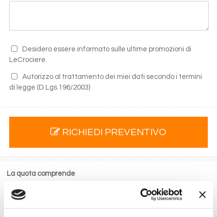
Desidero essere informato sulle ultime promozioni di
LeCrociere.
Autorizzo al trattamento dei miei dati secondo i termini
di legge
(D.Lgs 196/2003)
RICHIEDI PREVENTIVO
La quota comprende
La sistemazione nella cabina prescelta dotata di ogni
comfort: servizi privati, aria condizionata, telefono, TV
via satellite e cassaforte.