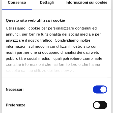
Consenso
Dettagli
Informazioni sui cookie
Le quote di servizio (mance)
Il trattamento di pensione completa a bordo (colazione,
pranzo, cena a buffet o nei ristoranti principali ).
Questo sito web utilizza i cookie
Bevande a dispenser, serata di Gala con menù
particolare.
Utilizziamo i cookie per personalizzare contenuti ed
La partecipazione a tutte le attività di animazione
annunci, per fornire funzionalità dei social media e per
(giochi, concorsi, tornei, feste, serate a tema).
analizzare il nostro traffico. Condividiamo inoltre
Gli spettacoli musicali o di cabaret nel teatro di bordo, i
informazioni sul modo in cui utilizzi il nostro sito con i
balli e le feste in programma tutte le sere durante la
nostri partner che si occupano di analisi dei dati web,
crociera.
pubblicità e social media, i quali potrebbero combinarle
L'utilizzo di tutte le attrezzature della nave: piscine,
con altre informazioni che hai fornito loro o che hanno
lettini, teli mare, palestra, vasche idromassaggio,
biblioteca, discoteca.
raccolto dal tuo utilizzo dei loro servizi.
Selezione
La quota non comprende
Necessari
del
Le bevande, le escursioni a terra nel corso della crociera,
consenso
Assicurazione multirischi.
Preferenze
Tasse portuali
Le quote di servizio altri servizi (parrucchiere, massaggi,