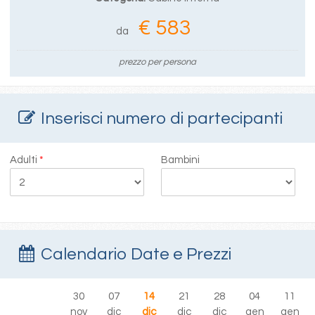
€ 583
da
prezzo per persona
Inserisci numero di partecipanti
Adulti
*
Bambini
Calendario Date e Prezzi
30
07
14
21
28
04
11
nov
dic
dic
dic
dic
gen
gen